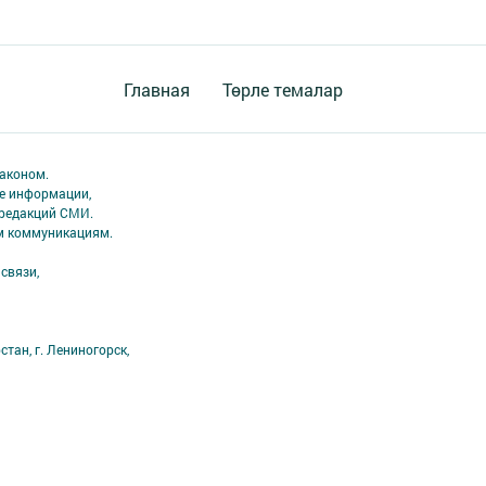
Главная
Төрле темалар
аконом.
ме информации,
 редакций СМИ.
ым коммуникациям.
связи,
тан, г. Лениногорск,