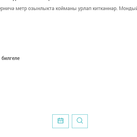
рничә метр озынлыкта койманы урлап киткәннәр. Монды
 билгеле