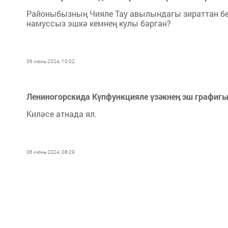
Районыбызның Чияле Тау авылындагы зираттан бе
намуссыз эшкә кемнең кулы барган?
06 июнь 2024, 10:02
Лениногорскида Күпфункцияле үзәкнең эш графигы
Киләсе атнада ял.
06 июнь 2024, 08:29