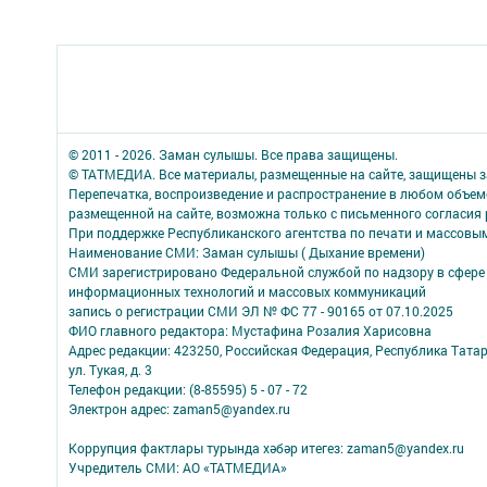
© 2011 - 2026. Заман сулышы. Все права защищены.
© ТАТМЕДИА. Все материалы, размещенные на сайте, защищены з
Перепечатка, воспроизведение и распространение в любом объе
размещенной на сайте, возможна только с письменного согласия
При поддержке Республиканского агентства по печати и массов
Наименование СМИ: Заман сулышы ( Дыхание времени)
СМИ зарегистрировано Федеральной службой по надзору в сфере 
информационных технологий и массовых коммуникаций
запись о регистрации СМИ ЭЛ № ФС 77 - 90165 от 07.10.2025
ФИО главного редактора: Мустафина Розалия Харисовна
Адрес редакции: 423250, Российская Федерация, Республика Татарс
ул. Тукая, д. 3
Телефон редакции: (8-85595) 5 - 07 - 72
Электрон адрес: zaman5@yandex.ru
Коррупция фактлары турында хәбәр итегез: zaman5@yandex.ru
Учредитель СМИ: АО «ТАТМЕДИА»