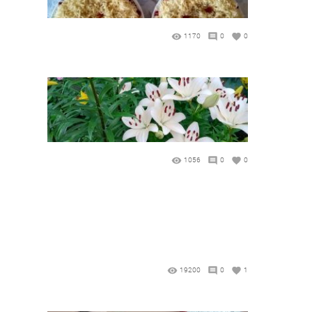
1170
0
0
1056
0
0
19200
0
1