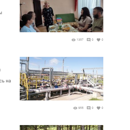
ы
1357
0
0
и
сь на
955
0
0