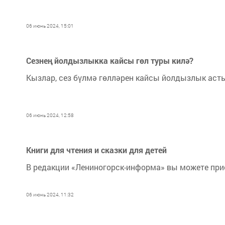
06 июнь 2024, 15:01
Сезнең йолдызлыкка кайсы гөл туры килә?
Кызлар, сез бүлмә гөлләрен кайсы йолдызлык ас
06 июнь 2024, 12:58
Книги для чтения и сказки для детей
В редакции «Лениногорск-информа» вы можете приоб
06 июнь 2024, 11:32