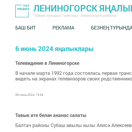
ЛЕНИНОГОРСК ЯҢАЛ
"Заман сулышы" газетасы - Лениногорск районы
БАШ БИТ
РЕКЛАМА
БЕЗНЕҢ ТУРЫНД
6 июнь 2024 яңалыклары
Телевидение в Лениногорске
В начале марта 1992 года состоялась первая транс
видеть на экранах телевизоров своих родственников
06 июнь 2024, 15:29
Тавык ите белән ананас салаты
Балтач районы Субаш авылы кызы Алисә Алексеева