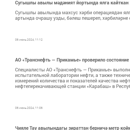
Сугышлы авылы мәдәният йортында ялга кайткан х
Сугышлы авылында махсус хәрби операциядән ялг
артында очрашу узды, бәлеш пешереп, хәрбиләрне
06 июнь 2024, 11:12
АО «Транснефть — Прикамье» проверило состояние 
Специалисты АО «Транснефть — Прикамье» выполни
испытательной лаборатории нефти, а также технич
измерений количества и показателей качества неф
нефтеперекачивающей станции «Карабаш» в Респуб
06 июнь 2024, 11:06
Чияле Тау авылындагы зираттан берничә метр кой