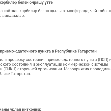
әрбиләр белән очрашу үтте
а кайткан хәрбиләр белән җылы атмосферада, чәй табын
 сыйладылар.
приемо-сдаточного пункта в Республике Татарстан
ли проверку состояния приемо-сдаточного пункта (ПСП) 
еского состояния и эксплуатации коммерческой системы
ти (СИКН) сторонней организации. Мероприятия проводили
лике Татарстан.
маны урлап киткәннәр