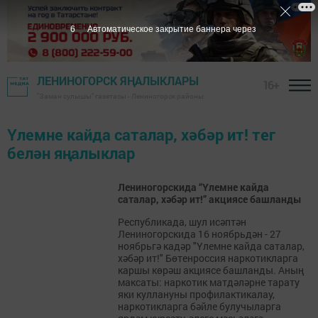
6
Автоматическое закрытие баннера через
ЛЕНИНОГОРСК ЯҢАЛЫКЛАРЫ
16+
"Заман сулышы" газетасы - Лениногорск районы
Үлемне кайда саталар, хәбәр ит! тег
белән яңалыклар
Лениногорскида “Үлемне кайда
саталар, хәбәр ит!” акциясе башланды
Республикада, шул исәптән
Лениногорскида 16 ноябрьдән - 27
ноябрьгә кадәр "Үлемне кайда саталар,
хәбәр ит!" Бөтенроссия наркотикларга
каршы көрәш акциясе башланды. Аның
максаты: наркотик матдәләрне тарату
яки куллануны профилактикалау,
наркотикларга бәйле булучыларга