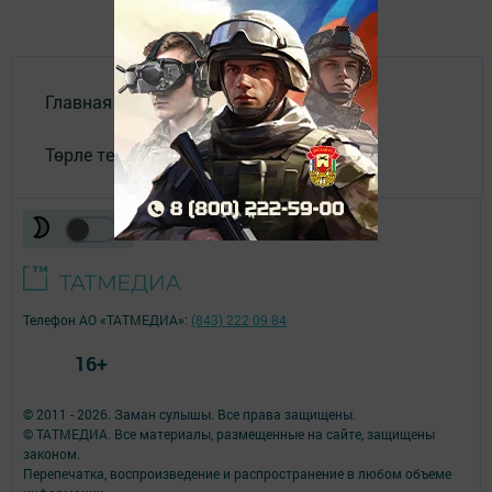
Главная
Төрле темалар
Телефон АО «ТАТМЕДИА»:
(843) 222 09 84
16+
© 2011 - 2026. Заман сулышы. Все права защищены.
© ТАТМЕДИА. Все материалы, размещенные на сайте, защищены
законом.
Перепечатка, воспроизведение и распространение в любом объеме