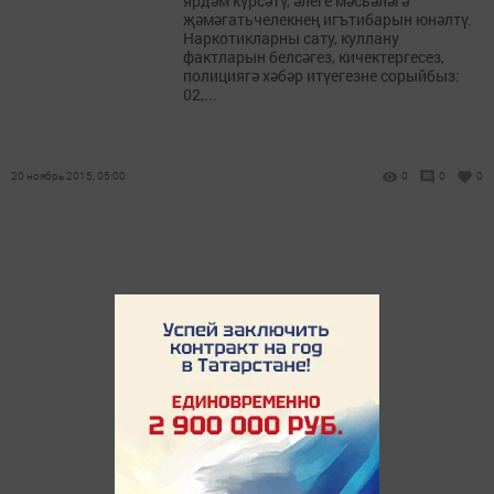
ярдәм күрсәтү, әлеге мәсьәләгә
җәмәгатьчелекнең игътибарын юнәлтү.
Наркотикларны сату, куллану
фактларын белсәгез, кичектергесез,
полициягә хәбәр итүегезне сорыйбыз:
02,...
20 ноябрь 2015, 05:00
0
0
0