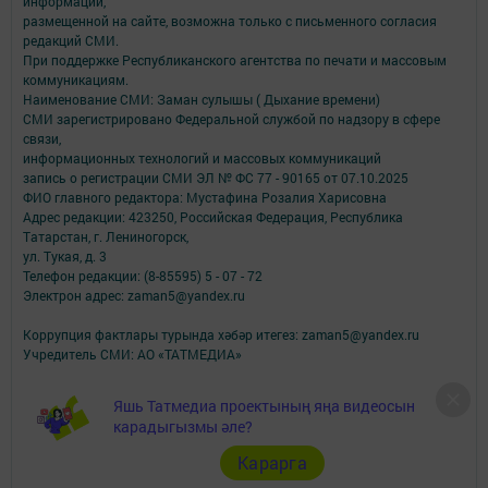
информации,
размещенной на сайте, возможна только с письменного согласия
редакций СМИ.
При поддержке Республиканского агентства по печати и массовым
коммуникациям.
Наименование СМИ: Заман сулышы ( Дыхание времени)
СМИ зарегистрировано Федеральной службой по надзору в сфере
связи,
информационных технологий и массовых коммуникаций
запись о регистрации СМИ ЭЛ № ФС 77 - 90165 от 07.10.2025
ФИО главного редактора: Мустафина Розалия Харисовна
Адрес редакции: 423250, Российская Федерация, Республика
Татарстан, г. Лениногорск,
ул. Тукая, д. 3
Телефон редакции: (8-85595) 5 - 07 - 72
Электрон адрес: zaman5@yandex.ru
Коррупция фактлары турында хәбәр итегез: zaman5@yandex.ru
Учредитель СМИ: АО «ТАТМЕДИА»
Антикоррупционная политика
Яшь Татмедиа проектының яңа видеосын
АО «ТАТМЕДИА» использует «cookie»
для персонализации сервисов и
карадыгызмы әле?
удобства пользователей сайтом.
Использование «cookie» можно отменить в настройках браузера.
Карарга
Политика конфиденциальности