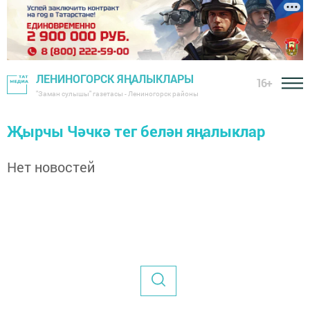
ЛЕНИНОГОРСК ЯҢАЛЫКЛАРЫ
16+
"Заман сулышы" газетасы - Лениногорск районы
Җырчы Чәчкә тег белән яңалыклар
Нет новостей