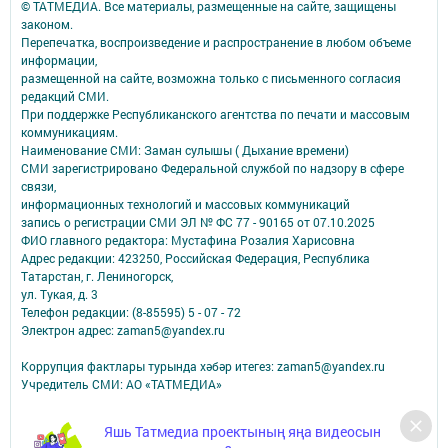
© ТАТМЕДИА. Все материалы, размещенные на сайте, защищены
законом.
Перепечатка, воспроизведение и распространение в любом объеме
информации,
размещенной на сайте, возможна только с письменного согласия
редакций СМИ.
При поддержке Республиканского агентства по печати и массовым
коммуникациям.
Наименование СМИ: Заман сулышы ( Дыхание времени)
СМИ зарегистрировано Федеральной службой по надзору в сфере
связи,
информационных технологий и массовых коммуникаций
запись о регистрации СМИ ЭЛ № ФС 77 - 90165 от 07.10.2025
ФИО главного редактора: Мустафина Розалия Харисовна
Адрес редакции: 423250, Российская Федерация, Республика
Татарстан, г. Лениногорск,
ул. Тукая, д. 3
Телефон редакции: (8-85595) 5 - 07 - 72
Электрон адрес: zaman5@yandex.ru
Коррупция фактлары турында хәбәр итегез: zaman5@yandex.ru
Учредитель СМИ: АО «ТАТМЕДИА»
Антикоррупционная политика
Яшь Татмедиа проектының яңа видеосын
АО «ТАТМЕДИА» использует «cookie»
для персонализации сервисов и