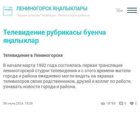
ЛЕНИНОГОРСК ЯҢАЛЫКЛАРЫ
16+
"Заман сулышы" газетасы - Лениногорск районы
Телевидение рубрикасы буенча
яңалыклар
Телевидение в Лениногорске
В начале марта 1992 года состоялась первая трансляция
лениногорской студии телевидения и с этого времени жители
города и района ежедневно могли видеть на экранах
телевизоров своих родственников, друзей и коллег по работе,
узнавать новости города и района.
06 июнь 2024, 15:29
18783
0
2