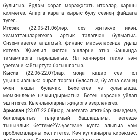
булыгыз. Ярдәм сорап мөрәҗәгать итсәләр, каршы
килмәгез. Аларга карата кырыс булу сезнең файдага
түгел.
Игезәк
(22.05-21.06)ләр, сез җитәкче икән,
хезмәттәшләрегезгә артык таләпчән булмагыз.
Сиземләвегез алдамый, финанс мәсьәләсендә уңыш
көтелә. Җыелып килгән эшләрне атна башында
тәмамларга тырышыгыз. Ял көннәрен гаилә һәм
үзегезне кайгыртуга багышлагыз.
Кысла
(22.06-22.07)лар, моңа кадәр сез гел
уңышсызлыкка очрап торган булсагыз, бу атна сезнең
өчен яхшы булачак. Бәхетегез үз кулыгызда,
мөмкинлекне ычкындырмагыз. Бөтен нәрсәне уйлап
эш итегез. Кыенлыкларны җиңәргә әзерләнегез.
Арыслан
(23.07-22.08)нар, эшегезгә игътибар кимедеме,
балаларыгыз тыңламый башладымы, өегездә
тынычлык беттеме?Үз-үзегезне кулга алыгыз һәм
проблемаларны хәл итегез. Көч кулланырга кирәкмәс,