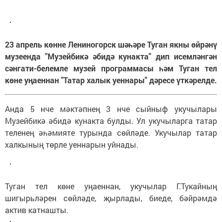
23 апрель көнне Лениногорск шәһәре Туган якны өйрәнү
музеенда "Музейбикә әбидә кунакта" дип исемләнгән
сәнгати-белемле музей программасы һәм Туган тел
көне уңаеннан "Татар халык уеннары" дәресе үткәрелде.
Анда 5 нче мәктәпнең 3 нче сыйныф укучылары
Музейбикә әбидә кунакта булды. Ул укучыларга татар
теленең әһәмияте турында сөйләде. Укучылар татар
халкының төрле уеннарын уйнады.
Туган тел көне уңаеннан, укучылар Г.Тукайның
шигырьләрен сөйләде, җырлады, биеде, бәйрәмдә
актив катнашты.