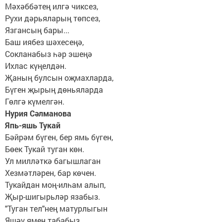
Мәхәббәтең илгә чиксез,
Рухи дәрьяларың төпсез,
Язгансың бары...
Баш иябез шәхесеңә,
Сокланабыз һәр эшеңә
Ихлас күңелдән.
Җаның булсын оҗмахларда,
Бүген җырың дөньяларда
Гөлгә күмелгән.
Нурия Сәлманова
Япь-яшь Тукай
Бәйрәм бүген, бер ямь бүген,
Бөек Тукай туган көн.
Ул милләткә багышлаган
Хезмәтләрен, бар көчен.
Тукайдан моң-илһам алып,
Җыр-шигырьләр язабыз.
"Туган тел"нең матурлыгын
Яшәү ямен табабыз.