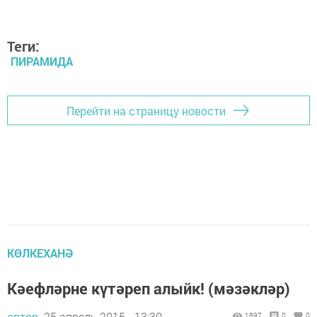
Теги:
ПИРАМИДА
Перейти на страницу новости
КӨЛКЕХАНӘ
Кәефләрне күтәреп алыйк! (мәзәкләр)
автор,
25 апрель 2015 - 13:30
1897
0
0