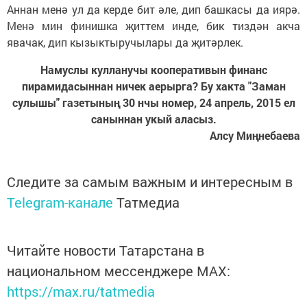
Аннан менә ул да керде бит әле, дип башкасы да иярә.
Менә мин финишка җиттем инде, бик тиздән акча
явачак, дип кызыктыручылары да җитәрлек.
Намуслы кулланучы кооперативын финанс
пирамидасыннан ничек аерырга? Бу хакта "Заман
сулышы" газетының 30 нчы номер, 24 апрель, 2015 ел
саныннан укый аласыз.
Алсу Миңнебаева
Следите за самым важным и интересным в
Telegram-канале
Татмедиа
Читайте новости Татарстана в
национальном мессенджере MАХ:
https://max.ru/tatmedia