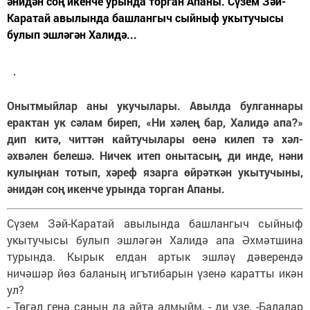
әнидән соң икенче урында торган Апаны. Сүзем Зәй-
Каратай авылында башлангыч сыйныф укытучысы
булып эшләгән Халидә...
Онытмыйлар аны укучылары. Авылда булганнары
ерактан ук сәлам биреп, «Ни хәлең бар, Халидә апа?»
дип китә, читтән кайтучылары өенә килеп тә хәл-
әхвәлен белешә. Ничек итеп онытасың, ди инде, нәни
кулыңнан тотып, хәреф язарга өйрәткән укытучыны,
әнидән соң икенче урында торган Апаны.
Сүзем Зәй-Каратай авылында башлангыч сыйныф
укытучысы булып эшләгән Халидә апа Әхмәтшина
турында. Кырык елдан артык эшләү дәверендә
ничәшәр йөз баланың игътибарын үзенә каратты икән
ул?
- Төгәл генә санын да әйтә алмыйм, - ди үзе. -Балалар