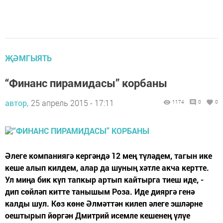
ҖӘМГЫЯТЬ
“Финанс пирамидасы” корбаны
автор,
25 апрель 2015 - 17:11
1174
0
0
Әлеге компаниягә кергәндә 12 мең түләдем, тагын ике
кеше алып килдем, алар да шуның хәтле акча кертте.
Ул миңа бик күп тапкыр артып кайтырга тиеш иде, -
дип сөйләп китте танышым Роза. Иде дияргә генә
калды шул. Көз көне Әлмәттән килеп әлеге эшләрне
оештырып йөргән Дмитрий исемле кешенең үлүе