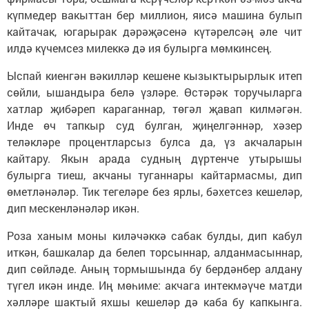
күпмедер вакыттан бер миллион, яисә машина булып
кайтачак, югарырак дәрәҗәсенә күтәрелсәң әле чит
илдә күчемсез милеккә дә ия булырга мөмкинсең.
Ыспай киенгән вәкилләр кешене кызыктырырлык итеп
сөйли, ышандыра белә үзләре. Өстәрәк торучыларга
хатлар җибәреп караганнар, төгәл җавап килмәгән.
Инде өч тапкыр суд булган, җиңелгәннәр, хәзер
теләкләре процентларсыз булса да, үз акчаларын
кайтару. Якын арада судның дүртенче утырышы
булырга тиеш, акчаны туганнары кайтармасмы, дип
өметләнәләр. Тик тегеләре без ярлы, бәхетсез кешеләр,
дип мескенләнәләр икән.
Роза ханым моны киләчәккә сабак булды, дип кабул
иткән, башкалар да белеп торсыннар, алданмасыннар,
дип сөйләде. Аның тормышында бу бердәнбер алдану
түгел икән инде. Иң мөһиме: акчага интекмәүче матди
хәлләре шактый яхшы кешеләр дә каба бу капкынга.