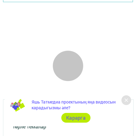
Яшь Татмедиа проектының яңа видеосын
карадыгызмы әле?
Главная
Карарга
Төрле темалар