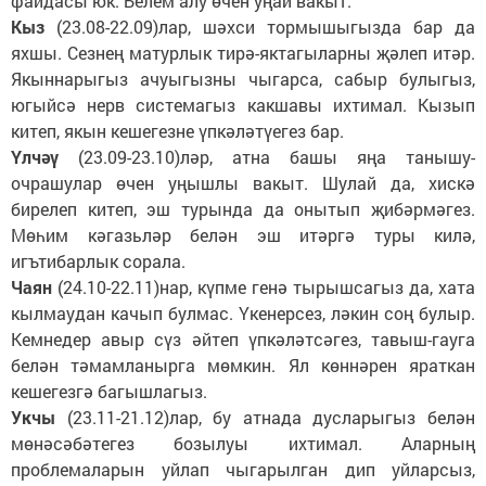
файдасы юк. Белем алу өчен уңай вакыт.
Кыз
(23.08-22.09)лар, шәхси тормышыгызда бар да
яхшы. Сезнең матурлык тирә-яктагыларны җәлеп итәр.
Якыннарыгыз ачуыгызны чыгарса, сабыр булыгыз,
югыйсә нерв системагыз какшавы ихтимал. Кызып
китеп, якын кешегезне үпкәләтүегез бар.
Үлчәү
(23.09-23.10)ләр, атна башы яңа танышу-
очрашулар өчен уңышлы вакыт. Шулай да, хискә
бирелеп китеп, эш турында да онытып җибәрмәгез.
Мөһим кәгазьләр белән эш итәргә туры килә,
игътибарлык сорала.
Чаян
(24.10-22.11)нар, күпме генә тырышсагыз да, хата
кылмаудан качып булмас. Үкенерсез, ләкин соң булыр.
Кемнедер авыр сүз әйтеп үпкәләтсәгез, тавыш-гауга
белән тәмамланырга мөмкин. Ял көннәрен яраткан
кешегезгә багышлагыз.
Укчы
(23.11-21.12)лар, бу атнада дусларыгыз белән
мөнәсәбәтегез бозылуы ихтимал. Аларның
проблемаларын уйлап чыгарылган дип уйларсыз,