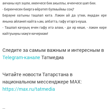
акчаны күп эшли, икенчесе бик акыллы, өченчесе шәп бии.
- Беренчесен биергә өйрәтеп булмыймы соң?
Берәүне хатыны ташлап китә. Ләкин ай да үтми, яңадан ире
янына әйләнеп кайта һәм, әлбәттә, гафу итәргә куша.
- Ташлап качуың өчен гафу итә алам, - ди ир кеше, - ләкин кире
кайтуыңны мәңге кичермәм!
Следите за самым важным и интересным в
Telegram-канале
Татмедиа
Читайте новости Татарстана в
национальном мессенджере MАХ:
https://max.ru/tatmedia