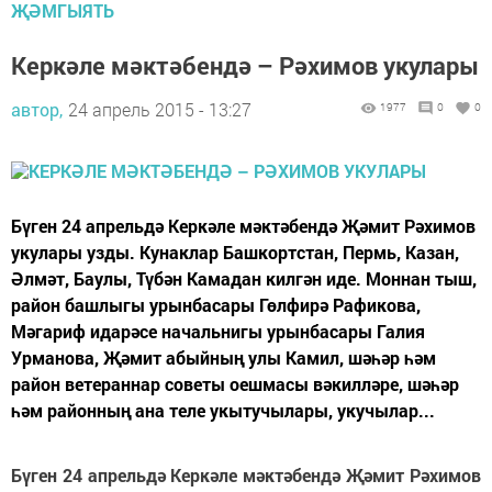
ҖӘМГЫЯТЬ
Керкәле мәктәбендә – Рәхимов укулары
автор,
24 апрель 2015 - 13:27
1977
0
0
Бүген 24 апрельдә Керкәле мәктәбендә Җәмит Рәхимов
укулары узды. Кунаклар Башкортстан, Пермь, Казан,
Әлмәт, Баулы, Түбән Камадан килгән иде. Моннан тыш,
район башлыгы урынбасары Гөлфирә Рафикова,
Мәгариф идарәсе начальнигы урынбасары Галия
Урманова, Җәмит абыйның улы Камил, шәһәр һәм
район ветераннар советы оешмасы вәкилләре, шәһәр
һәм районның ана теле укытучылары, укучылар...
Бүген 24 апрельдә Керкәле мәктәбендә Җәмит Рәхимов