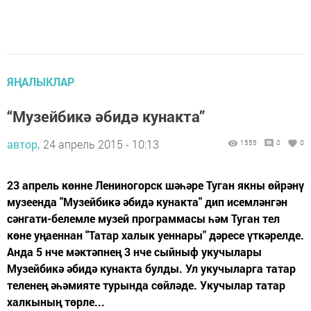
ЯҢАЛЫКЛАР
“Музейбикә әбидә кунакта”
автор,
24 апрель 2015 - 10:13
1555
0
0
23 апрель көнне Лениногорск шәһәре Туган якны өйрәнү
музеенда "Музейбикә әбидә кунакта" дип исемләнгән
сәнгати-белемле музей программасы һәм Туган тел
көне уңаеннан "Татар халык уеннары" дәресе үткәрелде.
Анда 5 нче мәктәпнең 3 нче сыйныф укучылары
Музейбикә әбидә кунакта булды. Ул укучыларга татар
теленең әһәмияте турында сөйләде. Укучылар татар
халкының төрле...