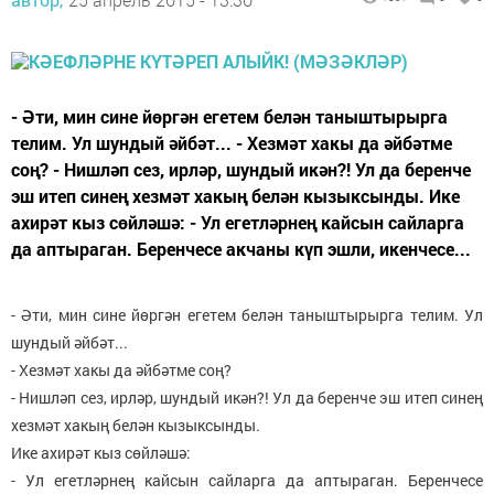
- Әти, мин сине йөргән егетем белән таныштырырга
телим. Ул шундый әйбәт... - Хезмәт хакы да әйбәтме
соң? - Нишләп сез, ирләр, шундый икән?! Ул да беренче
эш итеп синең хезмәт хакың белән кызыксынды. Ике
ахирәт кыз сөйләшә: - Ул егетләрнең кайсын сайларга
да аптыраган. Беренчесе акчаны күп эшли, икенчесе...
- Әти, мин сине йөргән егетем белән таныштырырга телим. Ул
шундый әйбәт...
- Хезмәт хакы да әйбәтме соң?
- Нишләп сез, ирләр, шундый икән?! Ул да беренче эш итеп синең
хезмәт хакың белән кызыксынды.
Ике ахирәт кыз сөйләшә:
- Ул егетләрнең кайсын сайларга да аптыраган. Беренчесе