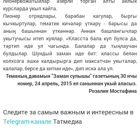
пионервожатыйлар әзерли торган алты айлык
курсларда укып кайта.
Пионер отрядлары, барабан кагулар, быргы
кычкыртулар, тематик кичәләр үткәрү - барысы да
аның башыннан үткәннәр. Аннан башлангычлар
укытучысы итеп куялар. «Класста бала күп булса да,
тәртип иде ул чагында. Балалар да тыңлаучан
булдылар. Шундый заман иде бит: классы белән
колхозга эшкә калдырырга дип максатчан укыталар,
калалар, берсе дә китми иде», дип искә ала ул.
Теманың дәвамын "Заман сулышы" газетының 30 нчы
номер, 24 апрель, 2015 ел саныннан укый аласыз.
Розалия Мостафина
Следите за самым важным и интересным в
Telegram-канале
Татмедиа