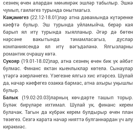
сезнең өчен алардан мөһимрәк эшләр табылыр. Эшкә
чумып, гаиләгез турында онытмагыз.
Кәҗәмөгез
(22.12-18.01)ләр атна дәвамында күтәренке
кәефтә булыр. Эш турында уйламыйча, берәр кая
барып ял итү турында хыялланыр. Әгәр дә бөтен
нәрсәне вакытында тәмамласагыз, дуслар
компаниясендә ял итү вәгъдәләнә. Ялгызларны
романтик очрашу көтә.
Сукояр
(19.01-18.02)лар, атна сезнең өчен бик үк әйбәт
булмас. Финанс яктан кыенлыклар көтелә. Сынаулар
үтәргә әзерләнегез. Үзегезне ялгыз хис итәрсез. Шулай
да, начар кәефегез озакка бармас, атна ахыры уңышлы
булыр.
Балык
(19.02-20.03)ларның көч-дәрте ташып торыр.
Бүләк бирүләре ихтимал. Шулай ук, финанс керем
булачак. Тагын да күбрәк керем булдырыр өчен план
төзегез. Сезгә карата начар нияттә булганнардан үч алу
кирәкмәс.