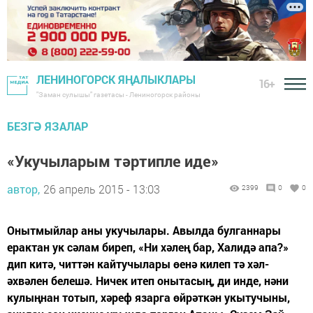
ЛЕНИНОГОРСК ЯҢАЛЫКЛАРЫ
16+
"Заман сулышы" газетасы - Лениногорск районы
БЕЗГӘ ЯЗАЛАР
«Укучыларым тәртипле иде»
автор,
26 апрель 2015 - 13:03
2399
0
0
Онытмыйлар аны укучылары. Авылда булганнары
ерактан ук сәлам биреп, «Ни хәлең бар, Халидә апа?»
дип китә, читтән кайтучылары өенә килеп тә хәл-
әхвәлен белешә. Ничек итеп онытасың, ди инде, нәни
кулыңнан тотып, хәреф язарга өйрәткән укытучыны,