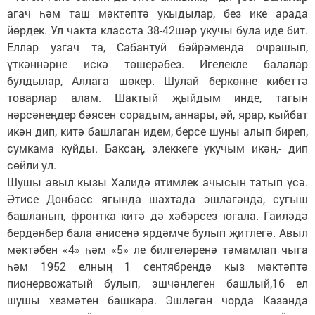
агач һәм таш мәктәптә укыдылар, без ике арада
йөрдек. Ул чакта класста 38-42шәр укучы була иде бит.
Еллар узгач та, Сабантуй бәйрәмендә очрашып,
үткәннәрне искә төшерәбез. Игелекле балалар
булдылар, Аллага шөкер. Шулай беркөнне кибеттә
товарлар алам. Шактый җыйдым инде, тагын
нәрсәнеңдер бәясен сорадым, аннары, әй, ярар, кыйбат
икән дип, китә башлаган идем, берсе шуны алып биреп,
сумкама куйды. Баксаң, элеккеге укучым икән,- дип
сөйли ул.
Шушы авыл кызы Халидә ятимлек ачысын татып үсә.
Әтисе Донбасс ягында шахтада эшләгәндә, сугыш
башланып, фронтка китә дә хәбәрсез югала. Гаиләдә
бердәнбер бала әнисенә ярдәмче булып җитлегә. Авыл
мәктәбен «4» һәм «5» ле билгеләренә тәмамлап чыга
һәм 1952 елның 1 сентябрендә кыз мәктәптә
пионервожатый булып, эшчәнлеген башлый,16 ел
шушы хезмәтен башкара. Эшләгән чорда Казанда