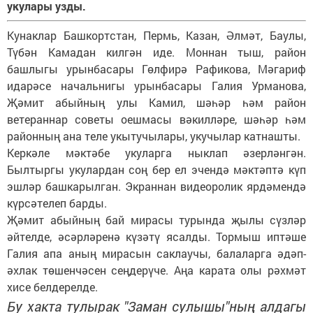
укулары узды.
Кунаклар Башкортстан, Пермь, Казан, Әлмәт, Баулы,
Түбән Камадан килгән иде. Моннан тыш, район
башлыгы урынбасары Гөлфирә Рафикова, Мәгариф
идарәсе начальнигы урынбасары Галия Урманова,
Җәмит абыйның улы Камил, шәһәр һәм район
ветераннар советы оешмасы вәкилләре, шәһәр һәм
районның ана теле укытучылары, укучылар катнашты.
Керкәле мәктәбе укуларга ныклап әзерләнгән.
Былтыргы укулардан соң бер ел эчендә мәктәптә күп
эшләр башкарылган. Экраннан видеоролик ярдәмендә
күрсәтелеп барды.
Җәмит абыйның бай мирасы турында җылы сүзләр
әйтелде, әсәрләренә күзәтү ясалды. Тормыш иптәше
Галия апа аның мирасын саклаучы, балаларга әдәп-
әхлак төшенчәсен сеңдерүче. Аңа карата олы рәхмәт
хисе белдерелде.
Бу хакта тулырак "Заман сулышы"ның алдагы