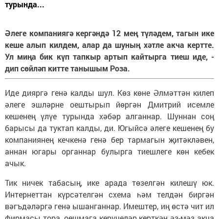
турында...
Әлеге компаниягә кергәндә 12 мең түләдем, тагын ике
кеше алып килдем, алар да шуның хәтле акча кертте.
Ул миңа бик күп тапкыр артып кайтырга тиеш иде, -
дип сөйләп китте танышым Роза.
Иде дияргә генә калды шул. Көз көне Әлмәттән килеп
әлеге эшләрне оештырып йөргән Дмитрий исемле
кешенең үлүе турында хәбәр алганнар. Шуннан соң
барысы да туктап калды, ди. Югыйсә әлеге кешенең бу
компаниянең кечкенә генә бер тармагын җитәкләвен,
аннан югары органнар булырга тиешлеге көн кебек
ачык.
Тик ничек табасың, ике арада төзелгән килешү юк.
Интернеттан күрсәтелгән схема һәм телдән биргән
вәгъдәләргә генә ышанганнар. Имештер, иң өстә чит ил
фирмасы тора, оешмага керүчеләр керткән әз-мәз акча