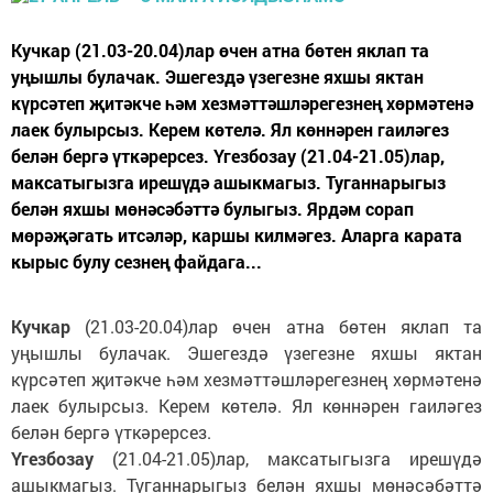
Кучкар (21.03-20.04)лар өчен атна бөтен яклап та
уңышлы булачак. Эшегездә үзегезне яхшы яктан
күрсәтеп җитәкче һәм хезмәттәшләрегезнең хөрмәтенә
лаек булырсыз. Керем көтелә. Ял көннәрен гаиләгез
белән бергә үткәрерсез. Үгезбозау (21.04-21.05)лар,
максатыгызга ирешүдә ашыкмагыз. Туганнарыгыз
белән яхшы мөнәсәбәттә булыгыз. Ярдәм сорап
мөрәҗәгать итсәләр, каршы килмәгез. Аларга карата
кырыс булу сезнең файдага...
Кучкар
(21.03-20.04)лар өчен атна бөтен яклап та
уңышлы булачак. Эшегездә үзегезне яхшы яктан
күрсәтеп җитәкче һәм хезмәттәшләрегезнең хөрмәтенә
лаек булырсыз. Керем көтелә. Ял көннәрен гаиләгез
белән бергә үткәрерсез.
Үгезбозау
(21.04-21.05)лар, максатыгызга ирешүдә
ашыкмагыз. Туганнарыгыз белән яхшы мөнәсәбәттә