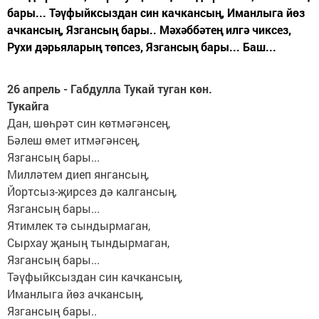
бары... Тәүфыйксыздан син качкансың, Иманлыга йөз
ачкансың, Язгансың бары.. Мәхәббәтең илгә чиксез,
Рухи дәрьяларың төпсез, Язгансың бары... Баш...
26 апрель - Габдулла Тукай туган көн.
Тукайга
Дан, шөһрәт син көтмәгәнсең,
Бәлеш өмет итмәгәнсең,
Язгансың бары...
Милләтем диеп янгансың,
Йортсыз-җирсез дә калгансың,
Язгансың бары...
Ятимлек тә сындырмаган,
Сырхау җаның тындырмаган,
Язгансың бары...
Тәүфыйксыздан син качкансың,
Иманлыга йөз ачкансың,
Язгансың бары..