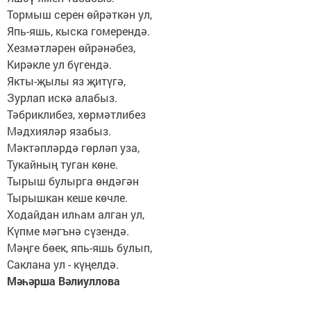
Тормыш серен өйрәткән ул,
Япь-яшь, кыска гомерендә.
Хезмәтләрен өйрәнәбез,
Кирәкле ул бүгендә.
Якты-җылы яз җитүгә,
Зурлап искә алабыз.
Тәбриклибез, хөрмәтлибез
Мәдхияләр язабыз.
Мәктәпләрдә гөрләп уза,
Тукайның туган көне.
Тырыш булырга өндәгән
Тырышкан кеше көчле.
Ходайдан илһам алган ул,
Күпме мәгънә сүзендә.
Мәңге бөек, япь-яшь булып,
Саклана ул - күңелдә.
Мәһәрша Вәлиуллова