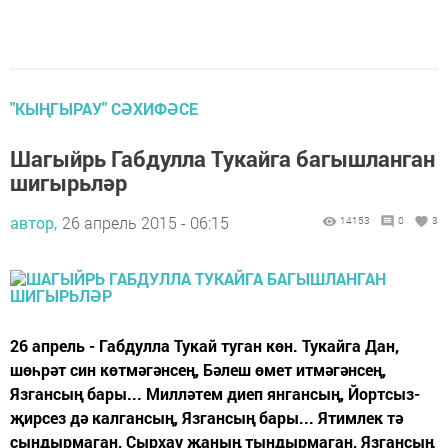
"КЫҢГЫРАУ" СӘХИФӘСЕ
Шагыйрь Габдулла Тукайга багышланган
шигырьләр
автор,
26 апрель 2015 - 06:15
14153
0
3
26 апрель - Габдулла Тукай туган көн. Тукайга Дан,
шөһрәт син көтмәгәнсең, Бәлеш өмет итмәгәнсең,
Язгансың бары... Милләтем диеп янгансың, Йортсыз-
җирсез дә калгансың, Язгансың бары... Ятимлек тә
сындырмаган, Сырхау җаның тындырмаган, Язгансың