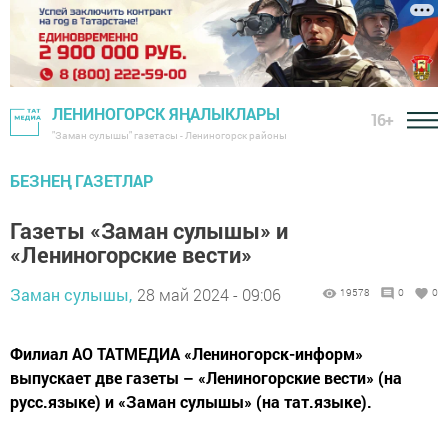
ЛЕНИНОГОРСК ЯҢАЛЫКЛАРЫ
16+
"Заман сулышы" газетасы - Лениногорск районы
БЕЗНЕҢ ГАЗЕТЛАР
Газеты «Заман сулышы» и
«Лениногорские вести»
Заман сулышы,
28 май 2024 - 09:06
19578
0
0
Филиал АО ТАТМЕДИА «Лениногорск-информ»
выпускает две газеты – «Лениногорские вести» (на
русс.языке) и «Заман сулышы» (на тат.языке).