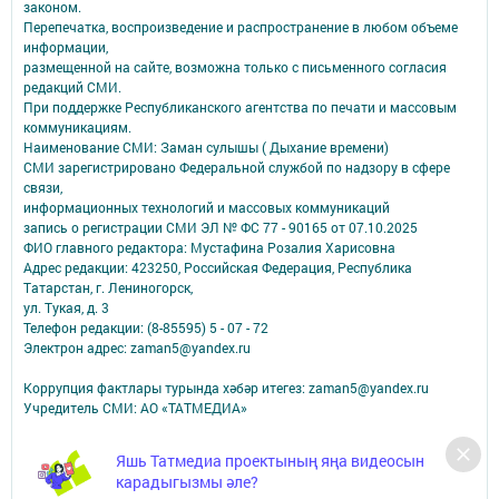
законом.
Перепечатка, воспроизведение и распространение в любом объеме
информации,
размещенной на сайте, возможна только с письменного согласия
редакций СМИ.
При поддержке Республиканского агентства по печати и массовым
коммуникациям.
Наименование СМИ: Заман сулышы ( Дыхание времени)
СМИ зарегистрировано Федеральной службой по надзору в сфере
связи,
информационных технологий и массовых коммуникаций
запись о регистрации СМИ ЭЛ № ФС 77 - 90165 от 07.10.2025
ФИО главного редактора: Мустафина Розалия Харисовна
Адрес редакции: 423250, Российская Федерация, Республика
Татарстан, г. Лениногорск,
ул. Тукая, д. 3
Телефон редакции: (8-85595) 5 - 07 - 72
Электрон адрес: zaman5@yandex.ru
Коррупция фактлары турында хәбәр итегез: zaman5@yandex.ru
Учредитель СМИ: АО «ТАТМЕДИА»
Антикоррупционная политика
Яшь Татмедиа проектының яңа видеосын
АО «ТАТМЕДИА» использует «cookie»
для персонализации сервисов и
карадыгызмы әле?
удобства пользователей сайтом.