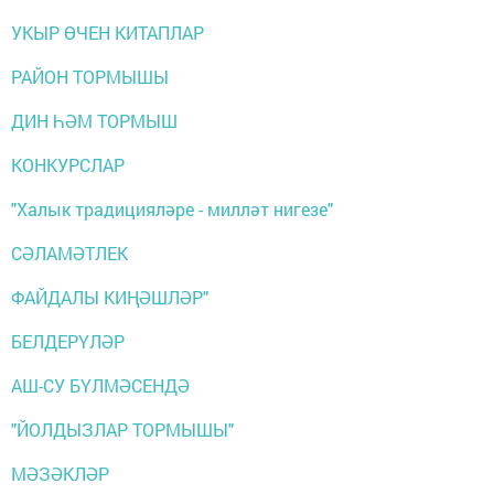
УКЫР ӨЧЕН КИТАПЛАР
РАЙОН ТОРМЫШЫ
ДИН ҺӘМ ТОРМЫШ
КОНКУРСЛАР
"Халык традицияләре - милләт нигезе"
СӘЛАМӘТЛЕК
ФАЙДАЛЫ КИҢӘШЛӘР"
БЕЛДЕРҮЛӘР
АШ-СУ БҮЛМӘСЕНДӘ
"ЙОЛДЫЗЛАР ТОРМЫШЫ"
МӘЗӘКЛӘР