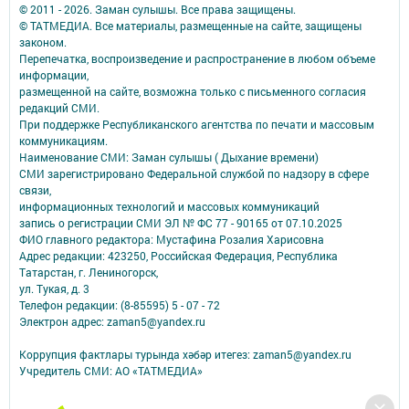
© 2011 - 2026. Заман сулышы. Все права защищены.
© ТАТМЕДИА. Все материалы, размещенные на сайте, защищены
законом.
Перепечатка, воспроизведение и распространение в любом объеме
информации,
размещенной на сайте, возможна только с письменного согласия
редакций СМИ.
При поддержке Республиканского агентства по печати и массовым
коммуникациям.
Наименование СМИ: Заман сулышы ( Дыхание времени)
СМИ зарегистрировано Федеральной службой по надзору в сфере
связи,
информационных технологий и массовых коммуникаций
запись о регистрации СМИ ЭЛ № ФС 77 - 90165 от 07.10.2025
ФИО главного редактора: Мустафина Розалия Харисовна
Адрес редакции: 423250, Российская Федерация, Республика
Татарстан, г. Лениногорск,
ул. Тукая, д. 3
Телефон редакции: (8-85595) 5 - 07 - 72
Электрон адрес: zaman5@yandex.ru
Коррупция фактлары турында хәбәр итегез: zaman5@yandex.ru
Учредитель СМИ: АО «ТАТМЕДИА»
Антикоррупционная политика