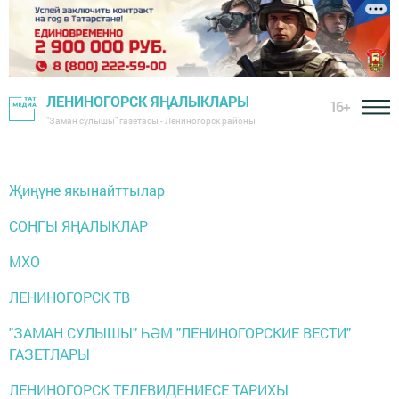
ЛЕНИНОГОРСК ЯҢАЛЫКЛАРЫ
16+
"Заман сулышы" газетасы - Лениногорск районы
Җиңүне якынайттылар
СОҢГЫ ЯҢАЛЫКЛАР
МХО
ЛЕНИНОГОРСК ТВ
"ЗАМАН СУЛЫШЫ" ҺӘМ "ЛЕНИНОГОРСКИЕ ВЕСТИ"
ГАЗЕТЛАРЫ
ЛЕНИНОГОРСК ТЕЛЕВИДЕНИЕСЕ ТАРИХЫ