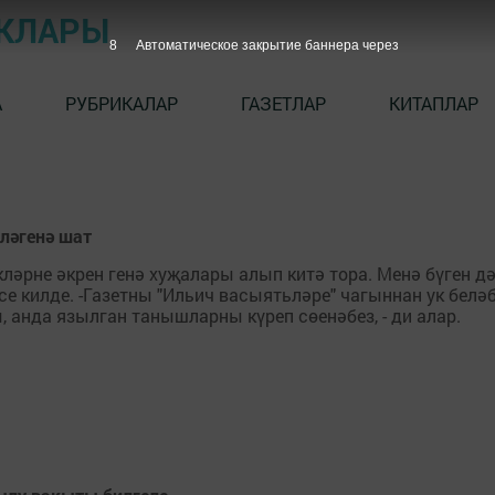
ЫКЛАРЫ
7
Автоматическое закрытие баннера через
А
РУБРИКАЛАР
ГАЗЕТЛАР
КИТАПЛАР
ләгенә шат
ләрне әкрен генә хуҗалары алып китә тора. Менә бүген дә
 килде. -Газетны "Ильич васыятьләре" чагыннан ук белә
 анда язылган танышларны күреп сөенәбез, - ди алар.