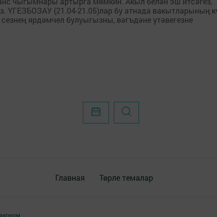
нс чыгымнары артырга мөмкин. Акыл белән эш итсәгез,
. ҮГЕЗБОЗАУ (21.04-21.05)лар бу атнада вакытларының к
 сезнең ярдәмчел булуыгызны, вәгъдәне үтәвегезне
Главная
Төрле темалар
аконом.