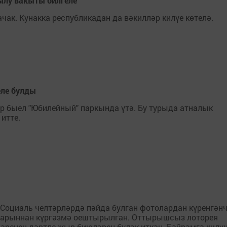
чылу вакыты билгеле
ачак. Кунакка республикадан да вәкилләр килүе көтелә.
еле булды
р быел "Юбилейный" паркында үтә. Бу турыда атналык
итте.
 Социаль челтәрләрдә пәйда булган фотолардан күренгәнчә
ортларыннан күргәзмә оештырылган. Оттырышсыз лоторея
әренең дәртле җыр-биюләрен бүләк иткән. Бәйрәмгә килү