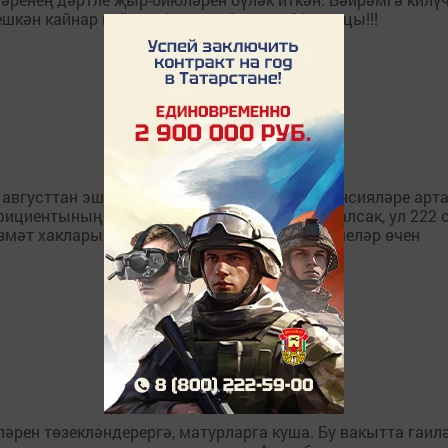
ешкән кайнар коймак белән чәй эчкән. Молодцы!!!
 августтан эшли торган пенсионерларның пенсияләре арта
ициентының 74 сум 27 тиен булуын исәпкә алсак, ул 222 
змәт хаклары аена 20 мең сумнан арткан кешеләр өчен
ләрен төзекләндерергә, матурларга куша. Бу вакытта гаил