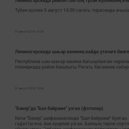
Лениногорскида ремонттан соң түбән күллекнең а
Түбән күллек 5 август 14.00 сәгать тирәсендә ачыл
01 август 2016, 12:08
Лениногорскида шәһәр көненең кайда үтәчәге билг
Республика һәм шәһәр көненә багышланган чарала
планеркада район башлыгы Рәгать Хөсәенов хәбәр 
01 август 2016, 10:34
"Бәкер"дә "Бал бәйрәме" узган (фотолар)
Кичә "Бәкер" шифаханәсендә "Бал бәйрәме" булган.
гадәттәгечә, бик күңелле узган. Балның төрле с
уйнатылган. Әлбәттә, шифаханәнең талантлары үзл