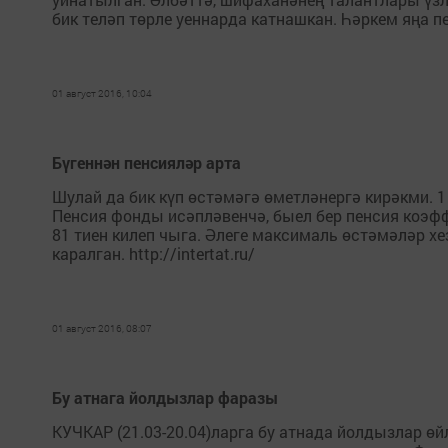
бик теләп төрле уеннарда катнашкан. Һәркем яңа п
01 август 2016, 10:04
Бүгеннән пенсияләр арта
Шулай да бик күп өстәмәгә өметләнергә кирәкми. 1
Пенсия фонды исәпләвенчә, быел бер пенсия коэфф
81 тиен килеп чыга. Әлеге максималь өстәмәләр хе
каралган. http://intertat.ru/
01 август 2016, 08:07
Бу атнага йолдызлар фаразы
КУЧКАР (21.03-20.04)ларга бу атнада йолдызлар өй