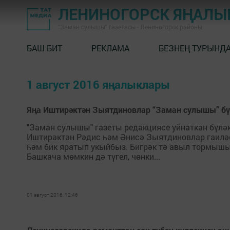
ЛЕНИНОГОРСК ЯҢАЛ
"Заман сулышы" газетасы - Лениногорск районы
БАШ БИТ
РЕКЛАМА
БЕЗНЕҢ ТУРЫНД
1 август 2016 яңалыклары
Яңа Иштирәктән Зыятдиновлар “Заман сулышы” бү
"Заман сулышы" газеты редакциясе уйнаткан бүләк
Иштирәктән Рәдис һәм Әнисә Зыятдиновлар гаиләсе
һәм бик яратып укыйбыз. Бигрәк тә авыл тормышы,
Башкача мөмкин дә түгел, чөнки...
01 август 2016, 12:46