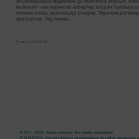
әгьзаларының ярдәменә дә өметләнә аласыз. Фина
кыйммәт һәм кирәксез әйберләр алудан тыелырсыз
өлешен юлда, аралашуда үткәрер. Тирә-юньдәгеләр
яратырлар. Уку, нинди...
01 август 2016, 05:49
© 2011 - 2026. Заман сулышы. Все права защищены.
© ТАТМЕДИА. Все материалы, размещенные на сайте, защищены з