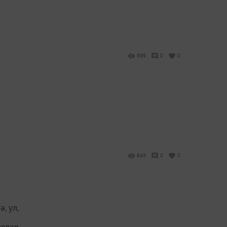
699
0
0
843
0
0
, ул,
челәр