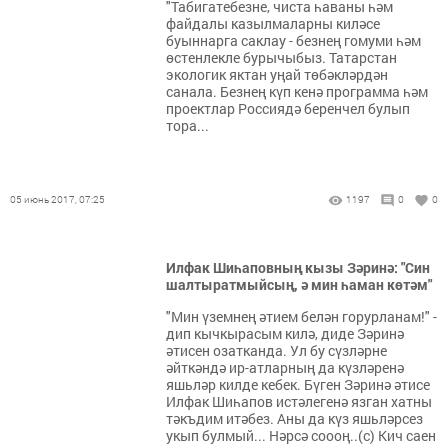
"Табигатебезне, чиста һаваны һәм
файдалы казылмаларны киләсе
буыннарга саклау - безнең гомуми һәм
өстенлекле бурычыбыз. Татарстан
экологик яктан уңай төбәкләрдән
санала. Безнең күп кенә программа һәм
проектлар Россиядә беренчел булып
тора...
05 июнь 2017, 07:25
1197
0
0
Илфак Шиһаповның кызы Зәринә: "Син
шалтыратмыйсың, ә мин һаман көтәм"
"Мин үземнең әтием белән горурланам!" -
дип кычкырасым килә, диде Зәринә
әтисен озатканда. Ул бу сүзләрне
әйткәндә ир-атларның да күзләренә
яшьләр килде кебек. Бүген Зәринә әтисе
Илфак Шиһапов истәлегенә язган хатны
тәкъдим итәбез. Аны да күз яшьләрсез
укып булмый... Нәрсә соооң..(с) Кич саен