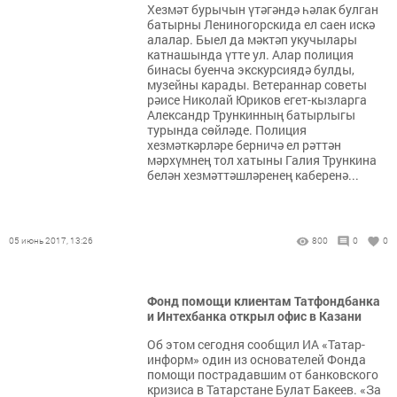
Хезмәт бурычын үтәгәндә һәлак булган
батырны Лениногорскида ел саен искә
алалар. Быел да мәктәп укучылары
катнашында үтте ул. Алар полиция
бинасы буенча экскурсиядә булды,
музейны карады. Ветераннар советы
рәисе Николай Юриков егет-кызларга
Александр Трункинның батырлыгы
турында сөйләде. Полиция
хезмәткәрләре берничә ел рәттән
мәрхүмнең тол хатыны Галия Трункина
белән хезмәттәшләренең каберенә...
05 июнь 2017, 13:26
800
0
0
Фонд помощи клиентам Татфондбанка
и Интехбанка открыл офис в Казани
Об этом сегодня сообщил ИА «Татар-
информ» один из основателей Фонда
помощи пострадавшим от банковского
кризиса в Татарстане Булат Бакеев. «За