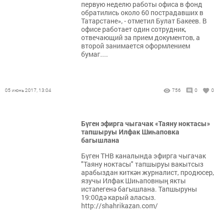
первую неделю работы офиса в фонд
обратились около 60 пострадавших в
Татарстане», - отметил Булат Бакеев. В
офисе работает один сотрудник,
отвечающий за прием документов, а
второй занимается оформлением
бумаг....
05 июнь 2017, 13:04
756
0
0
Бүген эфирга чыгачак «Таяну ноктасы»
тапшыруы Илфак Шиһаповка
багышлана
Бүген ТНВ каналында эфирга чыгачак
"Таяну ноктасы" тапшыруы вакытсыз
арабыздан киткән журналист, продюсер,
язучы Илфак Шиһаповның якты
истәлегенә багышлана. Тапшыруны
19:00дә карый аласыз.
http://shahrikazan.com/