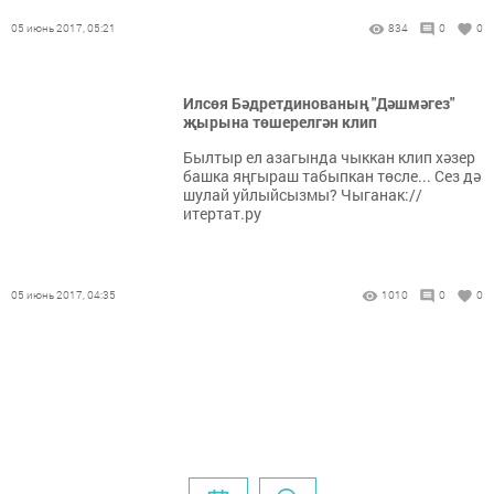
05 июнь 2017, 05:21
834
0
0
Илсөя Бәдретдинованың "Дәшмәгез"
җырына төшерелгән клип
Былтыр ел азагында чыккан клип хәзер
башка яңгыраш табыпкан төсле... Сез дә
шулай уйлыйсызмы? Чыганак://
итертат.ру
05 июнь 2017, 04:35
1010
0
0