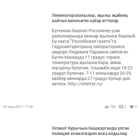
Лениногорскилылар, җылы җәйнең
кайчан киләчәген хәбәр иттеләр
Бүгеннән башлап Россиянең үзәк
районнарында көннәр җылына башлый.
Бу хакта "Российская газета"га
Гидрометцентрның лабораториясе
мөдире Людмила Паршина сөйләгән.
Бүген Мәскәүдә 17 градус тирәсе,
температура җылына бара, әмма
яңгырлы булачак. Сишәмбе инде 18-23
градус булачак. 7-11 июньнәрдә 20-25,
кайбер көннәрдә 27 градус булыр дип
көтелә. http://intertat.ru/
05 июнь 2017, 17:38
700
0
0
Хезмәт бурычын башкарганда үлгән
полиция хезмәткәрен искә алдылар