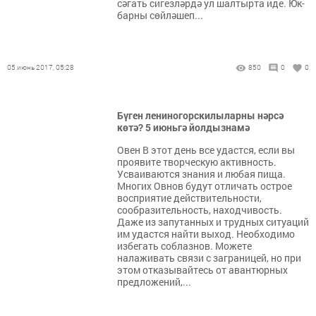
сәгать сигезләрдә ул шалтырта иде. Юк-
барны сөйләшеп...
05 июнь 2017, 05:28
850
0
0
Бүген лениногорскилыларны нәрсә
көтә? 5 июньгә йолдызнамә
Овен В этот день все удастся, если вы
проявите творческую активность.
Усваиваются знания и любая пища.
Многих Овнов будут отличать острое
восприятие действительности,
сообразительность, находчивость.
Даже из запутанных и трудных ситуаций
им удастся найти выход. Необходимо
избегать соблазнов. Можете
налаживать связи с заграницей, но при
этом отказывайтесь от авантюрных
предложений,...