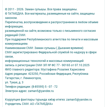
© 2011 - 2026. Заман сулышы. Все права защищены.
© ТАТМЕДИА. Все материалы, размещенные на сайте, защищены
законом.
Перепечатка, воспроизведение и распространение в любом объеме
информации,
размещенной на сайте, возможна только с письменного согласия
редакций СМИ.
При поддержке Республиканского агентства по печати и массовым
коммуникациям.
Наименование СМИ: Заман сулышы ( Дыхание времени)
СМИ зарегистрировано Федеральной службой по надзору в сфере
связи,
информационных технологий и массовых коммуникаций
запись о регистрации СМИ ЭЛ № ФС 77 - 90165 от 07.10.2025
ФИО главного редактора: Мустафина Розалия Харисовна
Адрес редакции: 423250, Российская Федерация, Республика
Татарстан, г. Лениногорск,
ул. Тукая, д. 3
Телефон редакции: (8-85595) 5 - 07 - 72
Электрон адрес: zaman5@yandex.ru
Коррупция фактлары турында хәбәр итегез: zaman5@yandex.ru
Учредитель СМИ: АО «ТАТМЕДИА»