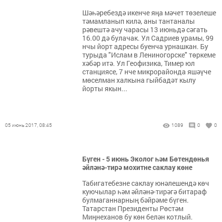
Шәһәребездә икенче яңа мәчет төзелеше
тәмамланып килә, аны тантаналы
рәвештә ачу чарасы 13 июньдә сәгать
16.00 дә булачак. Ул Садриев урамы, 99
нчы йорт адресы буенча урнашкан. Бу
турыда "Ислам в Лениногорске" төркеме
хәбәр итә. Ул Геофизика, Тимер юл
станциясе, 7 нче микрорайонда яшәүче
мөселман халкына гыйбадәт кылу
йорты якын...
05 июнь 2017, 08:45
1089
0
0
Бүген - 5 июнь Эколог һәм Бөтендөнья
әйләнә-тирә мохитне саклау көне
Табигатебезне саклау юнәлешендә көч
куючылар һәм әйләнә-тирәгә битараф
булмаганнарның бәйрәме бүген.
Татарстан Президенты Рөстәм
Миңнеханов бу көн белән котлый.