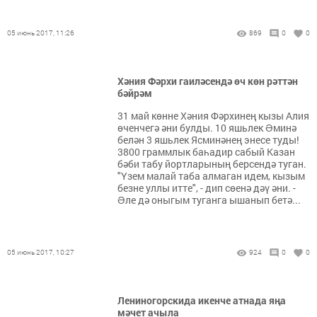
05 июнь 2017, 11:26
869
0
0
Хәния Фәрхи гаиләсендә өч көн рәттән
бәйрәм
31 май көнне Хәния Фәрхинең кызы Алия
өченчегә әни булды. 10 яшьлек Əминә
белән 3 яшьлек Ясминәнең энесе туды!
3800 граммлык баһадир сабый Казан
бәби табу йортларының берсендә туган.
"Үзем малай таба алмаган идем, кызым
безне уллы итте", - дип сөенә дәү әни. -
Əле дә оныгым туганга ышанып бетә...
05 июнь 2017, 10:27
924
0
0
Лениногорскида икенче атнада яңа
мәчет ачыла