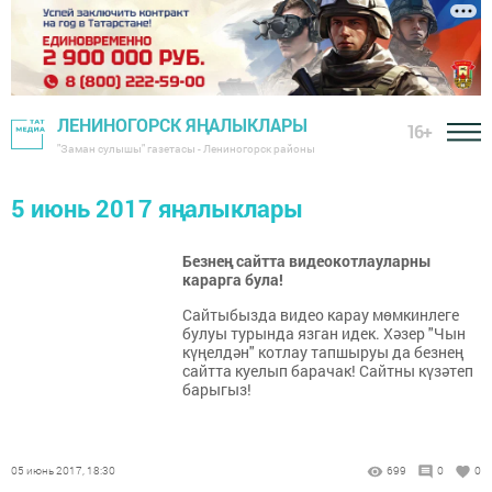
ЛЕНИНОГОРСК ЯҢАЛЫКЛАРЫ
16+
"Заман сулышы" газетасы - Лениногорск районы
5 июнь 2017 яңалыклары
Безнең сайтта видеокотлауларны
карарга була!
Сайтыбызда видео карау мөмкинлеге
булуы турында язган идек. Хәзер "Чын
күңелдән" котлау тапшыруы да безнең
сайтта куелып барачак! Сайтны күзәтеп
барыгыз!
05 июнь 2017, 18:30
699
0
0