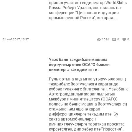
принял участие гендиректор WorldSkills
Russia Роберт Уразов, состоялась на
конференции "Цифровая индустрия
промышленной России", которая...
24 май 2017, 13:37
1034
0
0
Үзәк банк тәҗрибәле машина
йөртүчеләр өчен ОСАГО бәясен
киметергә тәкъдим итте
Руль артына яңа ыгна утыручыларның
тәҗрибәле йөртүчеләргә караганда
күбрәк түләячәге билгеләнгән. Үзәк банк
Автогражданлык җаваплылыгын
мәҗбүри иминиятләштерү (ОСАГО)
полисына бәяне машина йөртүчеләрнең
стажына һәм яшенә карап
дифференцияләргә тәкъдим итә. Бу
хакта автомобильләрен
иминиятләүчеләргә тараткан проектта
күрсәтелгән, дип хәбәр итә "Известия".