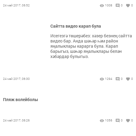
24 май 2017, 06:52
1008
0
0
Сайтта видео карап була
Исегезгә төшерәбез: хәзер безнең сайтта
видео бар. Анда шәһәр һәм район
яңалыклары карарга була. Карап
барыгыз, шәһәр яңалыклары белән
хәбәрдар булыгыз.
24 май 2017, 06:30
1294
0
0
Пляж волейболы
24 май 2017, 06:26
1056
0
0