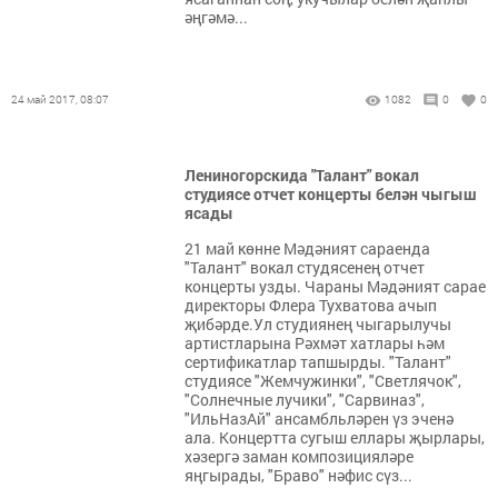
әңгәмә...
24 май 2017, 08:07
1082
0
0
Лениногорскида "Талант" вокал
студиясе отчет концерты белән чыгыш
ясады
21 май көнне Мәдәният сараенда
"Талант" вокал студясенең отчет
концерты узды. Чараны Мәдәният сарае
директоры Флера Тухватова ачып
җибәрде.Ул студиянең чыгарылучы
артистларына Рәхмәт хатлары һәм
сертификатлар тапшырды. "Талант"
студиясе "Жемчужинки", "Светлячок",
"Солнечные лучики", "Сарвиназ",
"ИльНазАй" ансамбльләрен үз эченә
ала. Концертта сугыш еллары җырлары,
хәзергә заман композицияләре
яңгырады, "Браво" нәфис сүз...