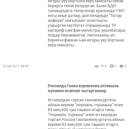
югары уку йортына керү максаты белән
бирергә теләк белдергән. Быел БДИ
тапшырырга теләүчеләр арасында 1967
елгы кеше дә бар, дип белдерде "Татар-
информ" мәгълүмат агентлыгы
уздырган матбугат очрашуында ТР
мәгариф һәм фән министры урынбасары
Илдар Мөхәммәтов. Имтиханны ул
берничә фәннән һәм югары уку йортына
керү максаты...
24 май 2017, 08:39
1013
0
0
Россиядә Гаилә кеременең оптималь
күләмен исәпләп чыгарганнар
Өч кешедән торган гаиләнең уртача
айлык кереме "нормаль торамыш" өчен
83 мең 600 сум тәшкил итәргә тиеш.
"Нормаль тормыш" өчен өч кешедән
торган Россия гаиләсенең уртача айлык
кереме 83 мең 600 сум тәшкил итәргә