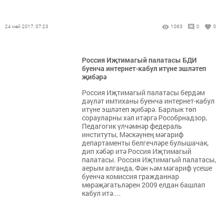
24 май 2017, 07:23
1063
0
0
Россия Иҗтимагый палатасы БДИ
буенча интернет-кабул итүне эшләтеп
җибәрә
Россия Иҗтимагый палатасы бердәм
дәүләт имтиханы буенча интернет-кабул
итүне эшләтеп җибәрә. Барлык төп
сорауларны хәл итәргә Рособрнадзор,
Педагогик үлчәмнәр федераль
институты, Мәскәүнең мәгариф
департаменты белгечләре булышачак,
дип хәбәр итә Россия Иҗтимагый
палатасы. Россия Иҗтимагый палатасы,
аерым алганда, Фән һәм мәгариф үсеше
буенча комиссия гражданнар
мөрәҗәгатьләрен 2009 елдан башлап
кабул итә....