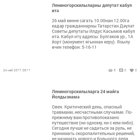
Лениногорскилыларны депутат кабул
итә
26 май көнне сәгать 10.00нан 12.00гә
кадәр гражданнарны Татарстан Дәүләт
Советы депутаты Илдус Касымов кабул
итә. Кабул итү адресы: Булгаков ур., 1А
йорт (монумент ягыннан керү). Язылу
өчен телефон: 5-16-11
24 май 2017, 06:11
5
0
0
Лениногорскилыларга 24 майга
Йолдызнамә
Овен. Критический день, опасный
травмами, несчастными случаями. По-
прежнему вам противопоказано
путешествие (ни одному, ни с кем-либо).
Сегодня лучше не садиться за руль, не
принимать скоропалительных решений,
не начинать нового и большого дела.