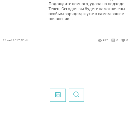
Подождите немного, удача на подходе.
Телец. Сегодня вы будете намагничены
особым зарядом, и уже в самом вашем
появлении...
24 май 2017, 05:44
977
0
0