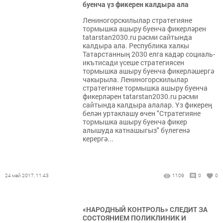
буенча үз фикерен калдыра ала
Лениногорскилылар стратегияне
тормышка ашыру буенча фикерләрен
tatarstan2030.ru рәсми сайтында
калдыра ала. Республика халкы
Татарстанның 2030 елга кадәр социаль-
икътисади үсеше стратегиясен
тормышка ашыру буенча фикерләшергә
чакырыла. Лениногорскилылар
стратегияне тормышка ашыру буенча
фикерләрен tatarstan2030.ru рәсми
сайтында калдыра алалар. Үз фикерең
белән уртаклашу өчен "Стратегияне
тормышка ашыру буенча фикер
алышуда катнашыгыз" бүлегенә
керергә...
24 май 2017, 11:43
1109
0
0
«НАРОДНЫЙ КОНТРОЛЬ» СЛЕДИТ ЗА
СОСТОЯНИЕМ ПОЛИКЛИНИК И