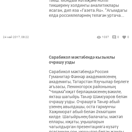
тиеш. Мондый нәтиҗәне Romir
тикшеренү холдингы аналитиклары
ясаган, дип яза «Газета.Ru». "Агымдагы
елда россиялеләрнең теләгән уртача...
24 май 2017, 08:22
1037
0
0
Сарабикол мәктәбендә кызыклы
очрашу узды
Сарабикол мәктәбендә Россия
Гуманитар Фәннәр академиясенең
академигы, Татарстан Язучылар берлеге
әгъзасы, Лениногорск районының
"Чишмә"иҗат берләшмәсенең вәкиле,
якташ шагыйрь Таһир Шәмсуаров белән
очрашу узды. Очрашуга Таһир абый
үзенең авылдашы, оста гармунчы
Хаҗиморат абый белән Әхмәтшин
килде. Шагыйрьнең балачагы, мәктәп
еллары, иҗаты, уңышларын
чагылдырган презентациягә күзәтү
ясаганнан соң, укучылар белән җанлы