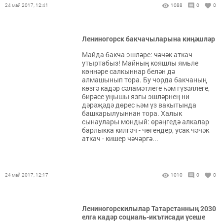
24 май 2017, 12:41
1088
0
0
Лениногорск бакчачыларына киңәшләр
Майда бакча эшләре: чәчәк аткач
утыртабыз! Майның кояшлы ямьле
көннәре салкыннар белән дә
алмашынып тора. Бу чорда бакчаның
көзгә кадәр сәламәтлеге һәм гүзәллеге,
бирәсе уңышы язгы эшләрнең ни
дәрәҗәдә дөрес һәм үз вакытында
башкарылуыннан тора. Халык
сынаулары мондый: өрәңгедә алкалар
барлыкка килгәч - чөгендер, усак чәчәк
аткач - кишер чәчәргә...
24 май 2017, 12:17
1010
0
0
Лениногорскилылар Татарстанның 2030
елга кадәр социаль-икътисади үсеше