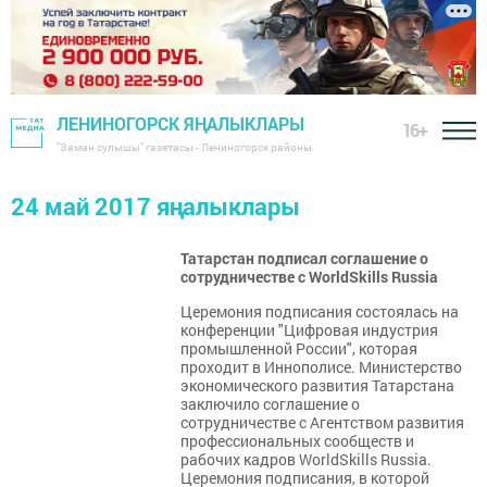
ЛЕНИНОГОРСК ЯҢАЛЫКЛАРЫ
16+
"Заман сулышы" газетасы - Лениногорск районы
24 май 2017 яңалыклары
Татарстан подписал соглашение о
сотрудничестве с WorldSkills Russia
Церемония подписания состоялась на
конференции "Цифровая индустрия
промышленной России", которая
проходит в Иннополисе. Министерство
экономического развития Татарстана
заключило соглашение о
сотрудничестве с Агентством развития
профессиональных сообществ и
рабочих кадров WorldSkills Russia.
Церемония подписания, в которой