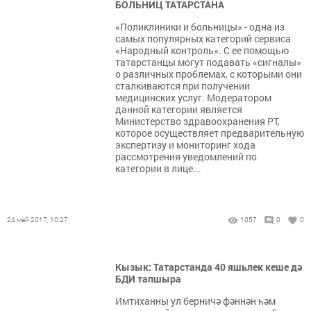
БОЛЬНИЦ ТАТАРСТАНА
«Поликлиники и больницы» - одна из
самых популярных категорий сервиса
«Народный контроль». С ее помощью
татарстанцы могут подавать «сигналы»
о различных проблемах, с которыми они
сталкиваются при получении
медицинских услуг. Модератором
данной категории является
Министерство здравоохранения РТ,
которое осуществляет предварительную
экспертизу и мониторинг хода
рассмотрения уведомлений по
категории в лице...
24 май 2017, 10:27
1057
0
0
Кызык: Татарстанда 40 яшьлек кеше дә
БДИ тапшыра
Имтиханны ул берничә фәннән һәм