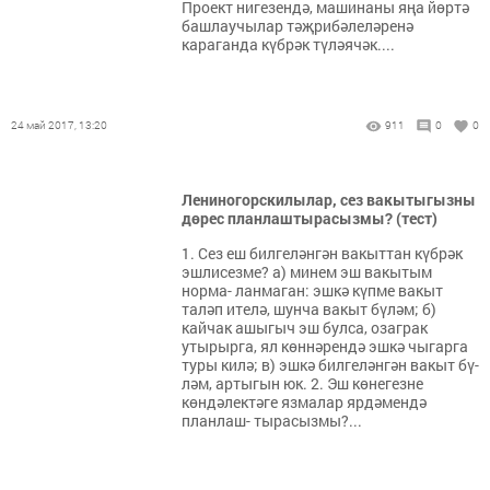
Проект нигезендә, машинаны яңа йөртә
башлаучылар тәҗрибәлеләренә
караганда күбрәк түләячәк....
24 май 2017, 13:20
911
0
0
Лениногорскилылар, cез вакытыгызны
дөрес планлаштырасызмы? (тест)
1. Сез еш билгеләнгән вакыттан күбрәк
эшлисезме? а) минем эш вакытым
норма- ланмаган: эшкә күпме вакыт
таләп ителә, шунча вакыт бүләм; б)
кайчак ашыгыч эш булса, озаграк
утырырга, ял көннәрендә эшкә чыгарга
туры килә; в) эшкә билгеләнгән вакыт бү-
ләм, артыгын юк. 2. Эш көнегезне
көндәлектәге язмалар ярдәмендә
планлаш- тырасызмы?...