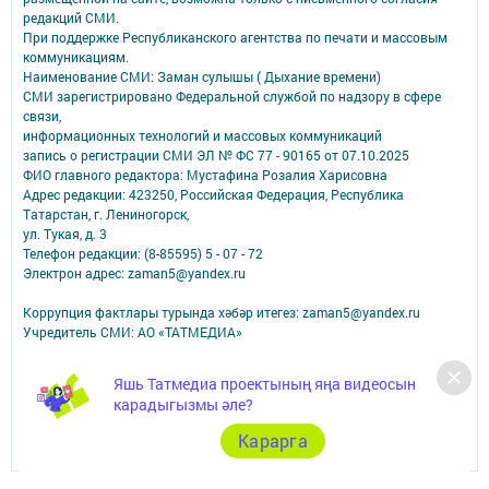
редакций СМИ.
При поддержке Республиканского агентства по печати и массовым
коммуникациям.
Наименование СМИ: Заман сулышы ( Дыхание времени)
СМИ зарегистрировано Федеральной службой по надзору в сфере
связи,
информационных технологий и массовых коммуникаций
запись о регистрации СМИ ЭЛ № ФС 77 - 90165 от 07.10.2025
ФИО главного редактора: Мустафина Розалия Харисовна
Адрес редакции: 423250, Российская Федерация, Республика
Татарстан, г. Лениногорск,
ул. Тукая, д. 3
Телефон редакции: (8-85595) 5 - 07 - 72
Электрон адрес: zaman5@yandex.ru
Коррупция фактлары турында хәбәр итегез: zaman5@yandex.ru
Учредитель СМИ: АО «ТАТМЕДИА»
Антикоррупционная политика
Яшь Татмедиа проектының яңа видеосын
АО «ТАТМЕДИА» использует «cookie»
для персонализации сервисов и
карадыгызмы әле?
удобства пользователей сайтом.
Использование «cookie» можно отменить в настройках браузера.
Карарга
Политика конфиденциальности