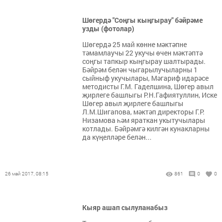
Шөгердә "Соңгы кыңгырау" бәйрәме
узды (фотолар)
Шөгердә 25 май көнне мәктәпне
тәмамлаучы 22 укучы өчен мәктәптә
соңгы тапкыр кыңгырау шалтырады.
Бәйрәм белән чыгарылучыларны 1
сыйныф укучылары, Мәгариф идарәсе
методисты Г.М. Гаделшина, Шөгер авыл
җирлеге башлыгы Р.Н.Гафиятуллин, Иске
Шөгер авыл җирлеге башлыгы
Л.М.Шигапова, мәктәп директоры Г.Р.
Низамова һәм яраткан укытучылары
котлады. Бәйрәмгә килгән кунакларны
да күңелләре белән...
26 май 2017, 08:15
861
0
0
Кыяр ашап сылуланабыз