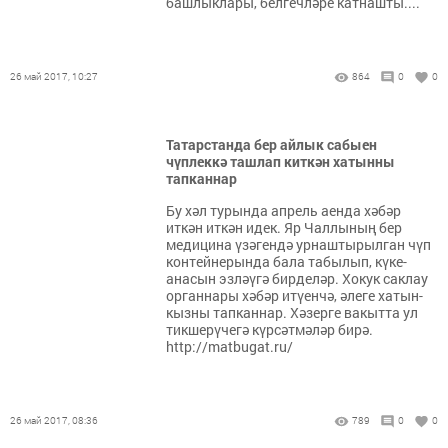
башлыклары, белгечләре катнашты....
26 май 2017, 10:27
864
0
0
Татарстанда бер айлык сабыен
чүплеккә ташлап киткән хатынны
тапканнар
Бу хәл турында апрель аенда хәбәр
иткән иткән идек. Яр Чаллының бер
медицина үзәгендә урнаштырылган чүп
контейнерында бала табылып, күке-
анасын эзләүгә бирделәр. Хокук саклау
органнары хәбәр итүенчә, әлеге хатын-
кызны тапканнар. Хәзерге вакытта ул
тикшерүчегә күрсәтмәләр бирә.
http://matbugat.ru/
26 май 2017, 08:36
789
0
0