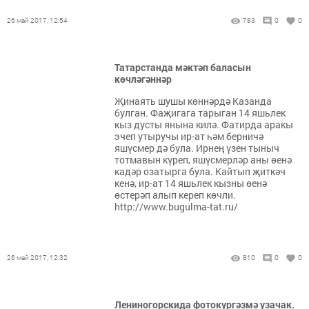
26 май 2017, 12:54
783
0
0
Татарстанда мәктәп баласын
көчләгәннәр
Җинаять шушы көннәрдә Казанда
булган. Фаҗигага тарыган 14 яшьлек
кыз дусты янына килә. Фатирда аракы
эчеп утыручы ир-ат һәм берничә
яшүсмер дә була. Ирнең үзен тыныч
тотмавын күреп, яшүсмерләр аны өенә
кадәр озатырга була. Кайтып җиткәч
кенә, ир-ат 14 яшьлек кызны өенә
өстерәп алып кереп көчли.
http://www.bugulma-tat.ru/
26 май 2017, 12:32
810
0
0
Лениногорскида фотокүргәзмә узачак.