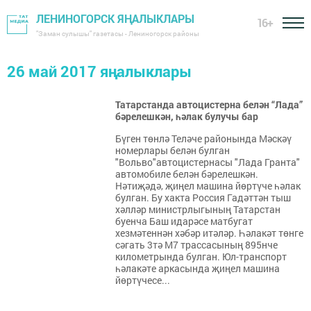
ЛЕНИНОГОРСК ЯҢАЛЫКЛАРЫ
16+
"Заман сулышы" газетасы - Лениногорск районы
26 май 2017 яңалыклары
Татарстанда автоцистерна белән “Лада”
бәрелешкән, һәлак булучы бар
Бүген төнлә Теләче районында Мәскәү
номерлары белән булган
"Вольво"автоцистернасы "Лада Гранта"
автомобиле белән бәрелешкән.
Нәтиҗәдә, җиңел машина йөртүче һәлак
булган. Бу хакта Россия Гадәттән тыш
хәлләр министрлыгының Татарстан
буенча Баш идарәсе матбугат
хезмәтеннән хәбәр итәләр. Һәлакәт төнге
сәгать 3тә М7 трассасының 895нче
километрында булган. Юл-транспорт
һәлакәте аркасында җиңел машина
йөртүчесе...