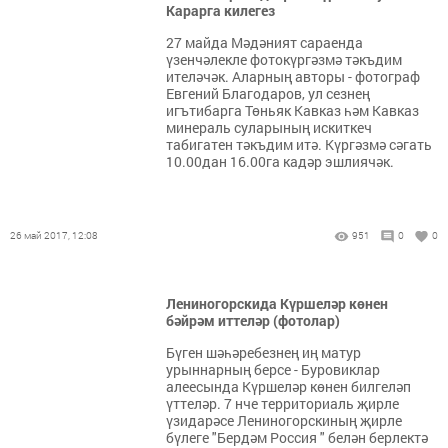
Карарга килегез
27 майда Мәдәният сараенда
үзенчәлекле фотокүргәзмә тәкъдим
ителәчәк. Аларның авторы - фотограф
Евгений Благодаров, ул сезнең
игътибарга Төньяк Кавказ һәм Кавказ
минераль суларының искиткеч
табигатен тәкъдим итә. Күргәзмә сәгать
10.00дан 16.00га кадәр эшлиячәк.
26 май 2017, 12:08
951
0
0
Лениногорскида Күршеләр көнен
бәйрәм иттеләр (фотолар)
Бүген шәһәребезнең иң матур
урыннарның берсе - Буровиклар
алеесында Күршеләр көнен билгеләп
үттеләр. 7 нче территориаль җирле
үзидарәсе Лениногорскиның җирле
бүлеге "Бердәм Россия " белән берлектә