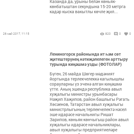
Казанда да, урыны белән көньяк-
көнбатыштан секундына 15-20 метрга
кадәр кыска вакытлы көчле җил...
26 май 2017, 11:15
820
0
0
Лениногорск районында ит һәм сөт
җитештерүнең нәтиҗәлелеген арттыру
турында киңәшмә узды (ФОТОЛАР)
Бүген, 26 майда Шөгер мәдәният
йортында терлекчелеккә кагылышлы
сорауларны үз эченә алган киңәшмә
үтте. Аның эшендә республика авыл
хуҗалыгы министры урынбасары
Нәҗип Хаҗипов, район башлыгы Рәгать
Хөсәенов, Татарстан авыл хуҗалыгы
министрлыгының терлекчелектә нәсел
эше идарәсе начальнигы Ришат
Зарипов, көньяк-көнчыгыш район авыл
хуҗалыгы идарәсе начальниклары,
авыл хуҗалыгы предприятиеләре