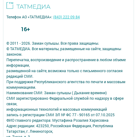
Телефон АО «ТАТМЕДИА»:
(843) 222 09 84
16+
© 2011 - 2026. Заман сулышы. Все права защищены.
© ТАТМЕДИА. Все материалы, размещенные на сайте, защищены
законом.
Перепечатка, воспроизведение и распространение в любом объеме
информации,
размещенной на сайте, возможна только с письменного согласия
редакций СМИ.
При поддержке Республиканского агентства по печати и массовым
коммуникациям.
Наименование СМИ: Заман сулышы ( Дыхание времени)
СМИ зарегистрировано Федеральной службой по надзору в сфере
связи,
информационных технологий и массовых коммуникаций
запись о регистрации СМИ ЭЛ № ФС 77 - 90165 от 07.10.2025
ФИО главного редактора: Мустафина Розалия Харисовна
Адрес редакции: 423250, Российская Федерация, Республика
Татарстан, г. Лениногорск,
ул. Тукая, д. 3