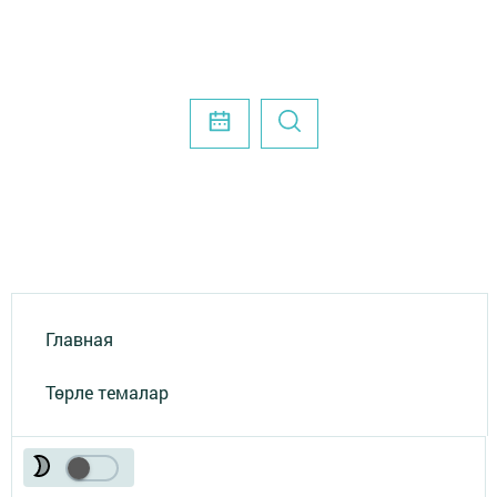
Главная
Төрле темалар