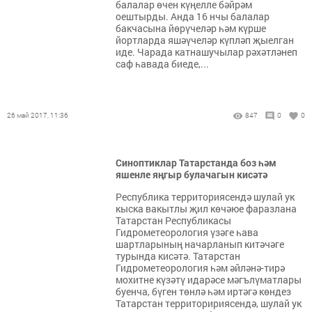
балалар өчен күңелле бәйрәм
оештырды. Анда 16 нчы балалар
бакчасына йөрүчеләр һәм күрше
йортларда яшәүчеләр күпләп җыелган
иде. Чарада катнашучылар рәхәтләнеп
саф һавада биеде,...
26 май 2017, 11:36
847
0
0
Синоптиклар Татарстанда боз һәм
яшенле яңгыр булачагын кисәтә
Республика территориясендә шулай ук
кыска вакытлы җил көчәюе фаразлана
Татарстан Республикасы
Гидрометеорология үзәге һава
шартларының начарланып китәчәге
турында кисәтә. Татарстан
Гидрометеорология һәм әйләнә-тирә
мохитне күзәтү идарәсе мәгълүматлары
буенча, бүген төнлә һәм иртәгә көндез
Татарстан территоририясендә, шулай ук