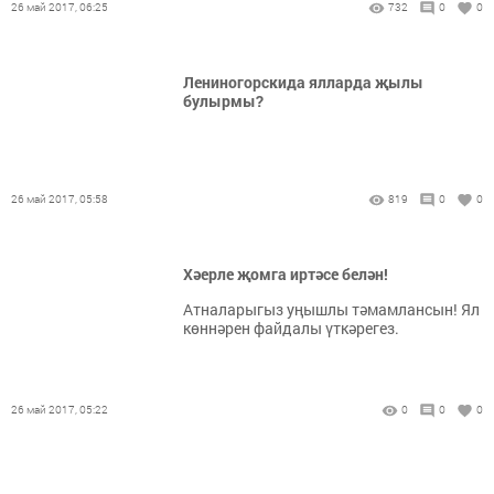
26 май 2017, 06:25
732
0
0
Лениногорскида ялларда җылы
булырмы?
26 май 2017, 05:58
819
0
0
Хәерле җомга иртәсе белән!
Атналарыгыз уңышлы тәмамлансын! Ял
көннәрен файдалы үткәрегез.
26 май 2017, 05:22
0
0
0