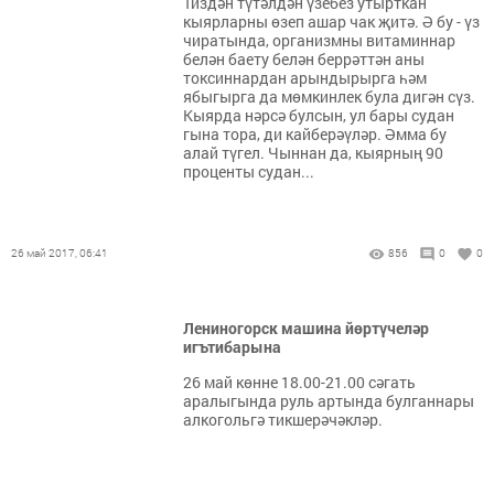
Тиздән түтәлдән үзебез утырткан
кыярларны өзеп ашар чак җитә. Ә бу - үз
чиратында, организмны витаминнар
белән баету белән беррәттән аны
токсиннардан арындырырга һәм
ябыгырга да мөмкинлек була дигән сүз.
Кыярда нәрсә булсын, ул бары судан
гына тора, ди кайберәүләр. Әмма бу
алай түгел. Чыннан да, кыярның 90
проценты судан...
26 май 2017, 06:41
856
0
0
Лениногорск машина йөртүчеләр
игътибарына
26 май көнне 18.00-21.00 сәгать
аралыгында руль артында булганнары
алкогольгә тикшерәчәкләр.