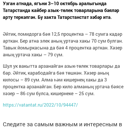
Узган атнада, ягъни 3–10 октябрь аралыгында
Татарстанда кайбер азык-төлек товарларына бәяләр
арту теркәлгән. Бу хакта Татарстанстат хәбәр итә.
Әйтик, помидорга бәя 12,5 процентка – 78 сумга кадәр
арткан. Бер атна элек аның уртача хакы 70 сум булган.
Тавык йомыркасына да бәя 4 процентка арткан. Хәзер
аның уртача хакы – 79 сум.
Шул ук вакытта арзанайган азык-төлек товарлары да
бар. Әйтик, карабодайга бәя төшкән. Хәзер аның
килосы – 89 сум. Алма һәм кишернең хакы да 3
процентка арзанайган. Бер кило алманың уртача бәясе
хәзер – 86 сум булса, кишернеке – 25 сум.
https://vatantat.ru/2022/10/94447/
Следите за самым важным и интересным в