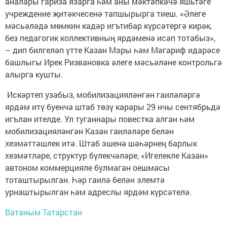
аналары гариза язарга һәм аны мәктәпкәчә яшьтәге
учреждение җитәкчесенә тапшырырга тиеш. «Әлеге
мәсьәләдә мөмкин кадәр игътибар күрсәтергә кирәк,
без педагогик коллективның ярдәменә исәп тотабыз»,
– дип билгеләп үтте Казан Мэры һәм Мәгариф идарәсе
башлыгы Ирек Ризвановка әлеге мәсьәләне контрольгә
алырга кушты.
Искәртеп узабыз, мобилизацияләнгән гаиләләргә
ярдәм итү буенча штаб төзү карары 29 нчы сентябрьдә
игълан ителде. Ул туганнары повестка алган һәм
мобилизацияләнгән Казан гаиләләре белән
хезмәттәшлек итә. Штаб эшенә шәһәрнең барлык
хезмәтләре, структур бүлекчәләре, «Игелекле Казан»
автоном коммерцияле булмаган оешмасы
тоташтырылган. Һәр гаилә белән элемтә
урнаштырылган һәм адреслы ярдәм күрсәтелә.
Ватаным Татарстан