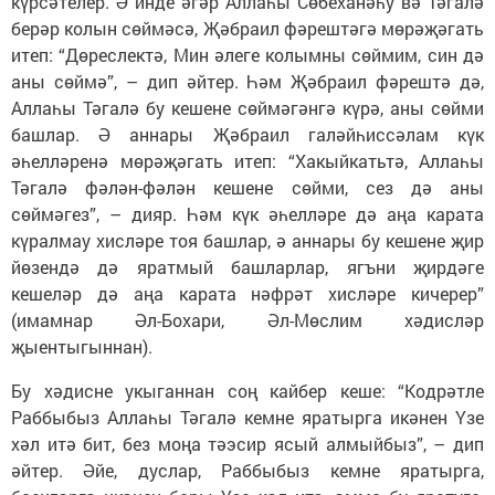
күрсәтелер. Ә инде әгәр Аллаһы Сөбеханәһу вә Тәгалә
берәр колын сөймәсә, Җәбраил фәрештәгә мөрәҗәгать
итеп: “Дөреслектә, Мин әлеге колымны сөймим, син дә
аны сөймә”, – дип әйтер. Һәм Җәбраил фәрештә дә,
Аллаһы Тәгалә бу кешене сөймәгәнгә күрә, аны сөйми
башлар. Ә аннары Җәбраил галәйһиссәлам күк
әһелләренә мөрәҗәгать итеп: “Хакыйкатьтә, Аллаһы
Тәгалә фәлән-фәлән кешене сөйми, сез дә аны
сөймәгез”, – дияр. Һәм күк әһелләре дә аңа карата
күралмау хисләре тоя башлар, ә аннары бу кешене җир
йөзендә дә яратмый башларлар, ягъни җирдәге
кешеләр дә аңа карата нәфрәт хисләре кичерер”
(имамнар Әл-Бохари, Әл-Мөслим хәдисләр
җыентыгыннан).
Бу хәдисне укыганнан соң кайбер кеше: “Кодрәтле
Раббыбыз Аллаһы Тәгалә кемне яратырга икәнен Үзе
хәл итә бит, без моңа тәэсир ясый алмыйбыз”, – дип
әйтер. Әйе, дуслар, Раббыбыз кемне яратырга,