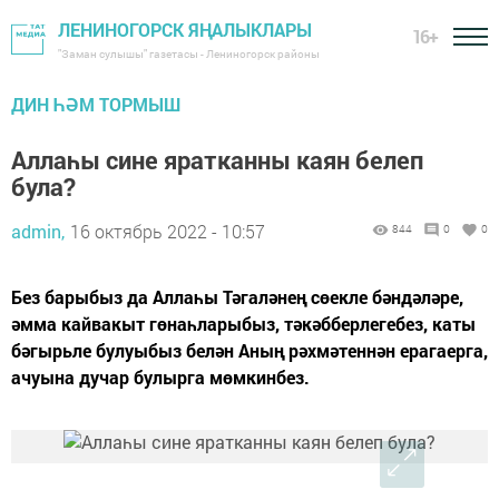
ЛЕНИНОГОРСК ЯҢАЛЫКЛАРЫ
16+
"Заман сулышы" газетасы - Лениногорск районы
ДИН ҺӘМ ТОРМЫШ
Аллаһы сине яратканны каян белеп
була?
admin,
16 октябрь 2022 - 10:57
844
0
0
Без барыбыз да Аллаһы Тәгаләнең сөекле бәндәләре,
әмма кайвакыт гөнаһларыбыз, тәкәбберлегебез, каты
бәгырьле булуыбыз белән Аның рәхмәтеннән ерагаерга,
ачуына дучар булырга мөмкинбез.