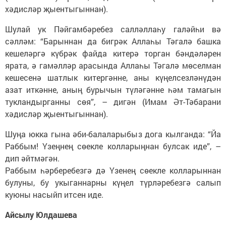
хәдисләр җыентыгыннан).
Шулай ук Пәйгамбәребез салләллаһу галәйһи вә
сәлләм: “Барыннан да бигрәк Аллаһы Тәгалә башка
кешеләргә күбрәк файда китерә торган бәндәләрен
ярата, ә гамәлләр арасында Аллаһы Тәгалә мөселман
кешесенә шатлык китергәнне, аны күңелсезләнүдән
азат иткәнне, аның бурычын түләгәнне һәм тамагын
тукландырганны сөя”, – дигән (Имам Әт-Тәбарани
хәдисләр җыентыгыннан).
Шуңа юкка гына әби-балаларыбыз дога кылганда: “Йа
Раббым! Үзеңнең сөекле колларыңнан булсак иде”, –
дип әйтмәгән.
Раббым һәрберебезгә дә Үзенең сөекле колларыннан
булуны, бу укыганнарны күңел түрләребезгә салып
куюны насыйп итсен иде.
Айсылу Юлдашева