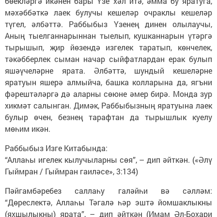
бөекләргә икәнен бары Үзе хәл итә, әмма бу яратуга,
мәхәббәткә лаек булучы кешеләр очраклы кешеләр
түгел, әлбәттә. Раббыбыз Үзенең динен олылаучы,
Аның тыелганнарыннан тыелып, кушканнарын үтәргә
тырышып, җир йөзендә изгелек таратып, көнчелек,
тәкәбберлек сыман начар сыйфатлардан ерак булып
яшәүчеләрне ярата. Әлбәттә, шундый кешеләрне
яратуын яшерә алмыйча, башка колларына да, ягъни
фәрештәләргә дә аларны сөюне әмер бирә. Монда зур
хикмәт салынган. Димәк, Раббыбызның яратуына лаек
булыр өчен, безнең тарафтан да тырышлык куелу
мөһим икән.
Раббыбыз Изге Китабында:
“Аллаһы игелек кылучыларны сөя”, – дип әйткән. («Әлү
Гыймран / Гыймран гаиләсе», 3:134)
Пәйгамбәребез саллаһу галәйһи вә сәлләм:
“Дөреслектә, Аллаһы Тәгалә һәр эштә йомшаклыкны
(яхшылыкны) ярата”, – дип әйткән (Имам Әл-Бохари