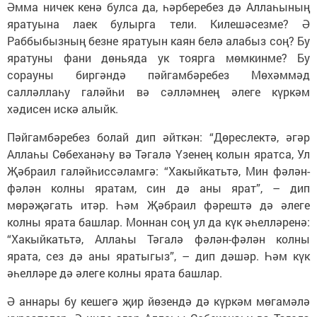
Әмма ничек кенә булса да, һәрберебез дә Аллаһының
яратуына лаек булырга тели. Килешәсезме? Ә
Раббыбызның безне яратуын каян белә алабыз соң? Бу
яратуны фани дөньяда ук тоярга мөмкинме? Бу
сорауны биргәндә пәйгамбәребез Мөхәммәд
салләллаһу галәйһи вә сәлләмнең әлеге күркәм
хәдисен искә алыйк.
Пәйгамбәребез болай дип әйткән: “Дөреслектә, әгәр
Аллаһы Сөбеханәһу вә Тәгалә Үзенең колын яратса, Ул
Җәбраил галәйһиссәламгә: “Хакыйкатьтә, Мин фәлән-
фәлән колны яратам, син дә аны ярат”, – дип
мөрәҗәгать итәр. Һәм Җәбраил фәрештә дә әлеге
колны ярата башлар. Моннан соң ул да күк әһелләренә:
“Хакыйкатьтә, Аллаһы Тәгалә фәлән-фәлән колны
ярата, сез дә аны яратыгыз”, – дип дәшәр. Һәм күк
әһелләре дә әлеге колны ярата башлар.
Ә аннары бу кешегә җир йөзендә дә күркәм мөгамәлә