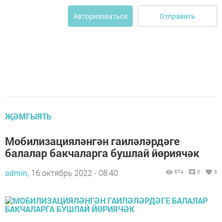
Отправить
Авторизоваться
ҖӘМГЫЯТЬ
Мобилизацияләнгән гаиләләрдәге
балалар бакчаларга бушлай йөриячәк
admin,
16 октябрь 2022 - 08:40
674
0
0