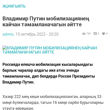
ҖӘМГЫЯТЬ
Владимир Путин мобилизациянең
кайчан тәмамланачагын әйтте
admin,
15 октябрь 2022 - 20:20
732
0
0
Россиядә өлешчә мобилизация кысаларындагы
барлык чаралар алдагы ике атна эчендә
тәмамланачак, дип белдерде Россия Президенты
Владимир Путин.
Хәзер 222 мең кеше мобилизацияләнгән, аларның 33
меңе бүлекчәләрдә, тагын 16 меңе хәрби бурычларны
үтәүгә керешкән.