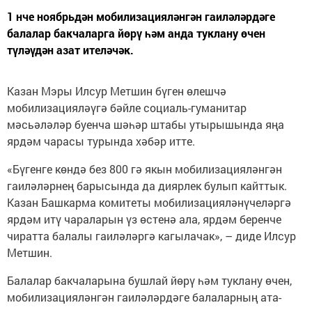
1 нче ноябрьдән мобилизацияләнгән гаиләләрдәге
балалар бакчаларга йөрү һәм анда туклану өчен
түләүдән азат ителәчәк.
Казан Мэры Илсур Метшин бүген өлешчә
мобилизацияләүгә бәйле социаль-гуманитар
мәсьәләләр буенча шәһәр штабы утырышында яңа
ярдәм чарасы турында хәбәр итте.
«Бүгенге көндә без 800 гә якын мобилизацияләнгән
гаиләләрнең барысында да диярлек булып кайттык.
Казан Башкарма комитеты мобилизацияләнүчеләргә
ярдәм итү чараларын үз өстенә ала, ярдәм беренче
чиратта балалы гаиләләргә кагылачак», – диде Илсур
Метшин.
Балалар бакчаларына бушлай йөрү һәм туклану өчен,
мобилизацияләнгән гаиләләрдәге балаларның ата-