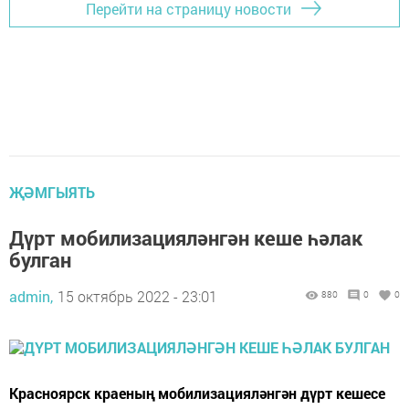
Перейти на страницу новости
ҖӘМГЫЯТЬ
Дүрт мобилизацияләнгән кеше һәлак
булган
admin,
15 октябрь 2022 - 23:01
880
0
0
Красноярск краеның мобилизацияләнгән дүрт кешесе