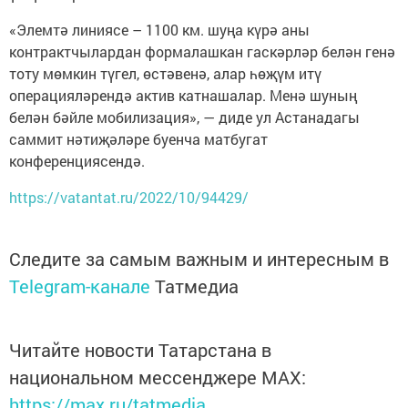
«Элемтә линиясе – 1100 км. шуңа күрә аны
контрактчылардан формалашкан гаскәрләр белән генә
тоту мөмкин түгел, өстәвенә, алар һөҗүм итү
операцияләрендә актив катнашалар. Менә шуның
белән бәйле мобилизация», — диде ул Астанадагы
саммит нәтиҗәләре буенча матбугат
конференциясендә.
https://vatantat.ru/2022/10/94429/
Следите за самым важным и интересным в
Telegram-канале
Татмедиа
Читайте новости Татарстана в
национальном мессенджере MАХ:
https://max.ru/tatmedia