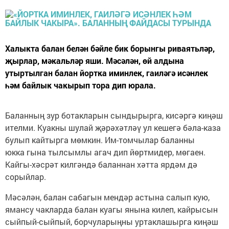
Халыкта балан белән бәйле бик борынгы риваятьләр,
җырлар, мәкальләр яши. Мәсәлән, өй алдына
утыртылган балан йортка иминлек, гаиләгә исәнлек
һәм байлык чакырып тора дип юрала.
Баланның зур ботакларын сындырырга, кисәргә киңәш
ителми. Куакны шулай җәрәхәтләү ул кешегә бәла-каза
булып кайтырга мөмкин. Им-томчылар баланны
юкка гына тылсымлы агач дип йөртмидер, мөгаен.
Кайгы-хәсрәт килгәндә баланнан хәтта ярдәм дә
сорыйлар.
Мәсәлән, балан сабагын мендәр астына салып кую,
ямансу чакларда балан куагы янына килеп, кайрысын
сыйпый-сыйпый, борчуларыңны уртаклашырга киңәш