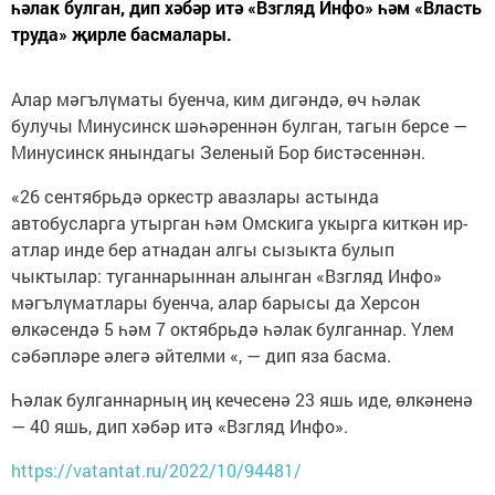
һәлак булган, дип хәбәр итә «Взгляд Инфо» һәм «Власть
труда» җирле басмалары.
Алар мәгълүматы буенча, ким дигәндә, өч һәлак
булучы Минусинск шәһәреннән булган, тагын берсе —
Минусинск янындагы Зеленый Бор бистәсеннән.
«26 сентябрьдә оркестр авазлары астында
автобусларга утырган һәм Омскига укырга киткән ир-
атлар инде бер атнадан алгы сызыкта булып
чыктылар: туганнарыннан алынган «Взгляд Инфо»
мәгълүматлары буенча, алар барысы да Херсон
өлкәсендә 5 һәм 7 октябрьдә һәлак булганнар. Үлем
сәбәпләре әлегә әйтелми «, — дип яза басма.
Һәлак булганнарның иң кечесенә 23 яшь иде, өлкәненә
— 40 яшь, дип хәбәр итә «Взгляд Инфо».
https://vatantat.ru/2022/10/94481/