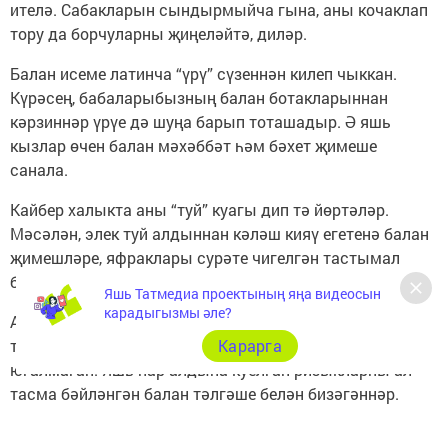
ителә. Сабакларын сындырмыйча гына, аны кочаклап
тору да борчуларны җиңеләйтә, диләр.
Балан исеме латинча “үрү” сүзеннән килеп чыккан.
Күрәсең, бабаларыбызның балан ботакларыннан
кәрзиннәр үрүе дә шуңа барып тоташадыр. Ә яшь
кызлар өчен балан мәхәббәт һәм бәхет җимеше
санала.
Кайбер халыкта аны “туй” куагы дип тә йөртәләр.
Мәсәлән, элек туй алдыннан кәләш кияү егетенә балан
җимешләре, яфраклары сурәте чигелгән тастымал
бүләк итә торган булган.
Яшь Татмедиа проектының яңа видеосын
карадыгызмы әле?
Аерым авылларда кәләшнең туй күлмәген, туй
табынын балан белән бизәү гадәте бүгенгәчә
Карарга
югалмаган. Яшь пар алдына куелган ризыкларны ал
тасма бәйләнгән балан тәлгәше белән бизәгәннәр.
Балан яшьләргә матур, бәхетле тормыш китерсен дип
эшләнә бу йола.