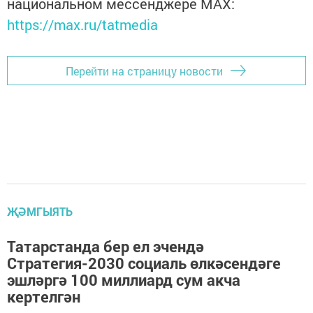
национальном мессенджере MАХ:
https://max.ru/tatmedia
Перейти на страницу новости
ҖӘМГЫЯТЬ
Татарстанда бер ел эчендә
Стратегия-2030 социаль өлкәcендәге
эшләргә 100 миллиард сум акча
кертелгән