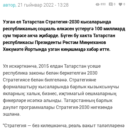
автор,
21 гыйнвар 2022 - 13:28
650
0
0
Узган ел Татарстан Стратегия-2030 кысаларында
республиканың социаль өлкәсен үстерүгә 100 миллиард
сум тирәсе акча җибәрде. Бүген бу хакта Татарстан
республикасы Президенты Рөстәм Миңнеханов
Хөкүмәте Йортында узган киңәшмәдә хәбәр итте.
Ул искәрткәнчә, 2015 елдан Татарстан үсеше
республика законы белән беркетелгән 2030
Стратегиясе белән билгеләнә. Стратегияне
формалаштыру кысаларында барлык кызыксынучы
якларның: халык, бизнес, иҗтимагый оешмаларның
фикерләре исәпкә алынды. Татарстанның барлык
дәүләт программалары Стратегия-2030 нигезендә
эшләнә.
"Стратегия — без килешкәнчә, реаль вакыт таләпләренә