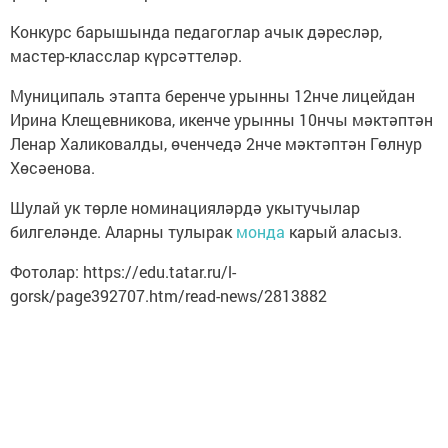
Конкурс барышында педагоглар ачык дәресләр,
мастер-класслар күрсәттеләр.
Муниципаль этапта беренче урынны 12нче лицейдан
Ирина Клещевникова, икенче урынны 10нчы мәктәптән
Ленар Халиковалды, өченчедә 2нче мәктәптән Гөлнур
Хөсәенова.
Шулай ук төрле номинацияләрдә укытучылар
билгеләнде. Аларны тулырак
монда
карый аласыз.
Фотолар: https://edu.tatar.ru/l-
gorsk/page392707.htm/read-news/2813882