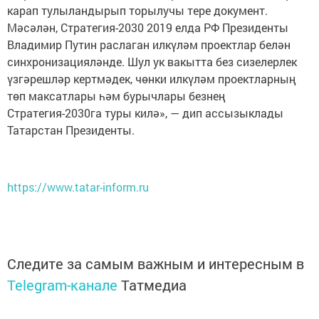
карап тулыландырып торылучы тере документ.
Мәсәлән, Стратегия-2030 2019 елда РФ Президенты
Владимир Путин раслаган илкүләм проектлар белән
синхронизацияләнде. Шул ук вакытта без сизелерлек
үзгәрешләр кертмәдек, чөнки илкүләм проектларның
төп максатлары һәм бурычлары безнең
Стратегия-2030га туры килә», — дип ассызыклады
Татарстан Президенты.
https://www.tatar-inform.ru
Следите за самым важным и интересным в
Telegram-канале
Татмедиа