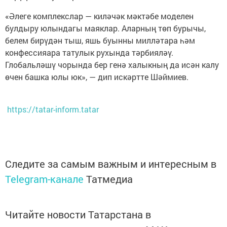
«Әлеге комплекслар — киләчәк мәктәбе моделен
булдыру юлындагы маяклар. Аларның төп бурычы,
белем бирүдән тыш, яшь буынны милләтара һәм
конфессияара татулык рухында тәрбияләү.
Глобальләшү чорында бер генә халыкның да исән калу
өчен башка юлы юк», — дип искәртте Шәймиев.
https://tatar-inform.tatar
Следите за самым важным и интересным в
Telegram-канале
Татмедиа
Читайте новости Татарстана в