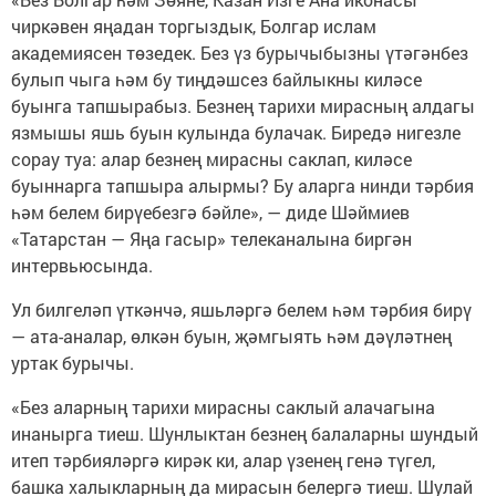
чиркәвен яңадан торгыздык, Болгар ислам
академиясен төзедек. Без үз бурычыбызны үтәгәнбез
булып чыга һәм бу тиңдәшсез байлыкны киләсе
буынга тапшырабыз. Безнең тарихи мирасның алдагы
язмышы яшь буын кулында булачак. Биредә нигезле
сорау туа: алар безнең мирасны саклап, киләсе
буыннарга тапшыра алырмы? Бу аларга нинди тәрбия
һәм белем бирүебезгә бәйле», — диде Шәймиев
«Татарстан — Яңа гасыр» телеканалына биргән
интервьюсында.
Ул билгеләп үткәнчә, яшьләргә белем һәм тәрбия бирү
— ата-аналар, өлкән буын, җәмгыять һәм дәүләтнең
уртак бурычы.
«Без аларның тарихи мирасны саклый алачагына
инанырга тиеш. Шунлыктан безнең балаларны шундый
итеп тәрбияләргә кирәк ки, алар үзенең генә түгел,
башка халыкларның да мирасын белергә тиеш. Шулай