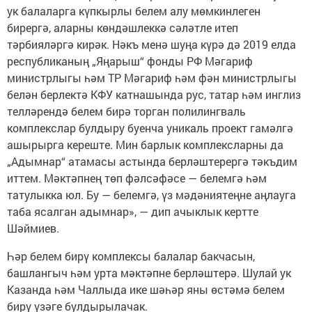
ук балаларга күпкырлы белем алу мөмкинлеген
бирергә, аларны көндәшлеккә сәләтле итеп
тәрбияләргә кирәк. Нәкъ менә шуңа күрә дә 2019 елда
республиканың „Яңарыш“ фонды РФ Мәгариф
министрлыгы һәм ТР Мәгариф һәм фән министрлыгы
белән берлектә КФУ катнашында рус, татар һәм инглиз
телләрендә белем бирә торган полилингваль
комплекслар булдыру буенча уникаль проект гамәлгә
ашырырга кереште. Мин барлык комплексларны да
„Адымнар“ атамасы астында берләштерергә тәкъдим
иттем. Мәктәпнең төп фәлсәфәсе — белемгә һәм
татулыкка юл. Бу — белемгә, үз мәдәниятеңне аңлауга
таба ясалган адымнар», — дип ачыклык кертте
Шәймиев.
Һәр белем бирү комплексы балалар бакчасын,
башлангыч һәм урта мәктәпне берләштерә. Шулай ук
Казанда һәм Чаллыда ике шәһәр яны өстәмә белем
бирү үзәге булдырылачак.