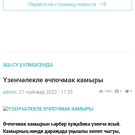
Перейти на страницу новости
АШ-СУ БҮЛМӘСЕНДӘ
Үзенчәлекле өчпочмак камыры
admin,
21 гыйнвар 2022 - 11:33
1068
0
0
Өчпочмак камырын һәрбер хуҗабикә үзенчә ясый.
Камырның нинди дәрәҗәдә уңышлы килеп чыгуы,