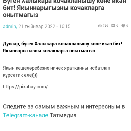
Бүген Халыкара кочакланышу көне икән
бит! Якыннарыгызны кочакларга
онытмагыз
admin,
21 гыйнвар 2022 - 16:15
769
0
0
Дуслар, бүген Халыкара кочакланышу көне икән бит!
Якыннарыгызны кочакларга онытмагыз.
Якын кешеләребезне ничек яратканны исбатлап
күрсәтик әле))))
https://pixabay.com/
Следите за самым важным и интересным в
Telegram-канале
Татмедиа