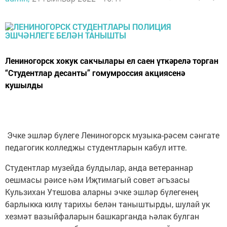
Лениногорск хокук сакчылары ел саен үткәрелә торган
“Студентлар десанты” гомумроссия акциясенә
кушылды
Эчке эшләр бүлеге Лениногорск музыка-рәсем сәнгате
педагогик колледжы студентларын кабул итте.
Студентлар музейда булдылар, анда ветераннар
оешмасы рәисе һәм Иҗтимагый совет әгъзасы
Кульзихан Утешова аларны эчке эшләр бүлегенең
барлыкка килү тарихы белән таныштырды, шулай ук
хезмәт вазыйфаларын башкарганда һәлак булган