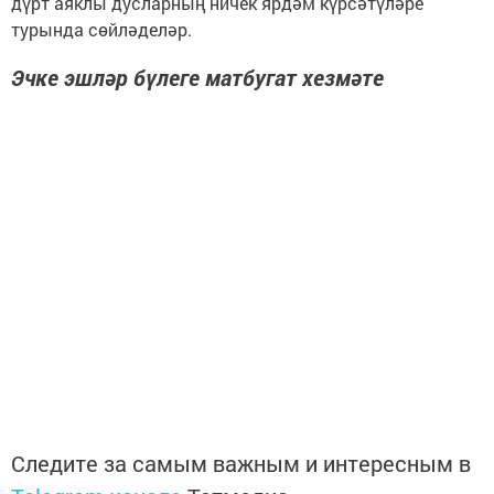
дүрт аяклы дусларның ничек ярдәм күрсәтүләре
турында сөйләделәр.
Эчке эшләр бүлеге матбугат хезмәте
Следите за самым важным и интересным в