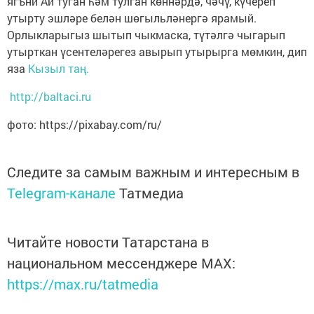
ягъни Ай туган һәм тулган көннәрдә, чәчү, күчереп
утырту эшләре белән шөгыльләнергә ярамый.
Орлыкларыгыз шытып чыкмаска, түтәлгә чыгарып
утырткан үсентеләрегез авырып утырырга мөмкин, дип
яза
Кызыл таң.
http://baltaci.ru
фото: https://pixabay.com/ru/
Следите за самым важным и интересным в
Telegram-канале
Татмедиа
Читайте новости Татарстана в
национальном мессенджере MАХ:
https://max.ru/tatmedia