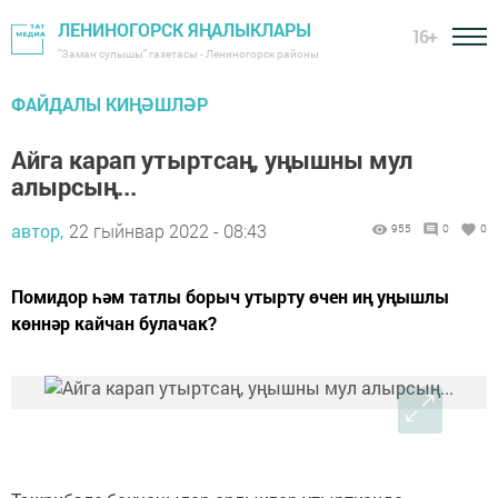
ЛЕНИНОГОРСК ЯҢАЛЫКЛАРЫ
16+
"Заман сулышы" газетасы - Лениногорск районы
ФАЙДАЛЫ КИҢӘШЛӘР
Айга карап утыртсаң, уңышны мул
алырсың...
автор,
22 гыйнвар 2022 - 08:43
955
0
0
Помидор һәм татлы борыч утырту өчен иң уңышлы
көннәр кайчан булачак?