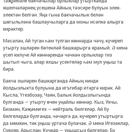
Тәҗрибәле бакчачылар орлыклар утыртканда
яшелчәләрнең үсешенә Айның тәэсире булуын элек-
электән белгән. Яңа гына бакчачылык белән
шөгыльләнә башлаучыларга да моны исәпкә алырга
кирәктер.
Мәсәлән, Ай туган һәм тулган көннәрдә чәчү, күчереп
утырту эшләрен бөтенләй башкарырга ярамый. Ә менә
үсеп килүче Ай көннәрендә чәчкән орлыклар тиз
шытып чыга, алар яхшы үсентеләр һәм мул уңыш та
бирә.
Бакча эшләрен башкарганда Айның нинди
йолдызлыкта булуына да игътибар итәргә кирәк. Ай
Кысла, Үгезбозау, Чаян, Балык йолдызлыгында
булганда — утырту өчен уңайлы көннәр. Кыз, Укчы,
Бизмән, Кәҗәмөгез — нейтраль билгеләр. Ай бу
билгеләрдә булганда, чәчәргә дә, күчереп утыртырга
да мөмкин, тик уңыш уртача булачак. Ә менә Игезәкләр,
Сукояр, Арыслан, Кучкар — уңышсыз билгеләр. Бу