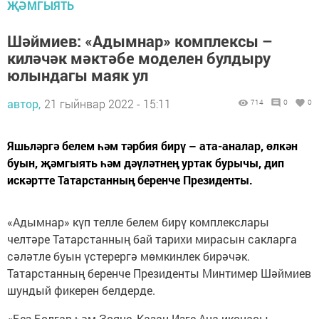
ҖӘМГЫЯТЬ
Шәймиев: «Адымнар» комплексы –
киләчәк мәктәбе моделен булдыру
юлындагы маяк ул
автор,
21 гыйнвар 2022 - 15:11
714
0
0
Яшьләргә белем һәм тәрбия бирү – ата-аналар, өлкән
буын, җәмгыять һәм дәүләтнең уртак бурычы, дип
искәртте Татарстанның беренче Президенты.
«Адымнар» күп телле белем бирү комплекслары
челтәре Татарстанның бай тарихи мирасын сакларга
сәләтле буын үстерергә мөмкинлек бирәчәк.
Татарстанның беренче Президенты Минтимер Шәймиев
шундый фикерен белдерде.
«Без Болгар һәм Зөяне, Казан Изге Ана иконасы