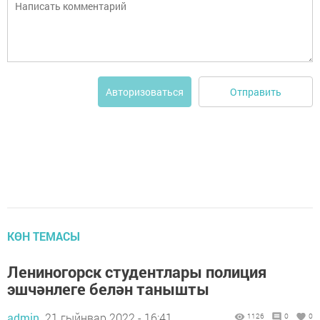
Отправить
Авторизоваться
КӨН ТЕМАСЫ
Лениногорск студентлары полиция
эшчәнлеге белән танышты
admin,
21 гыйнвар 2022 - 16:41
1126
0
0