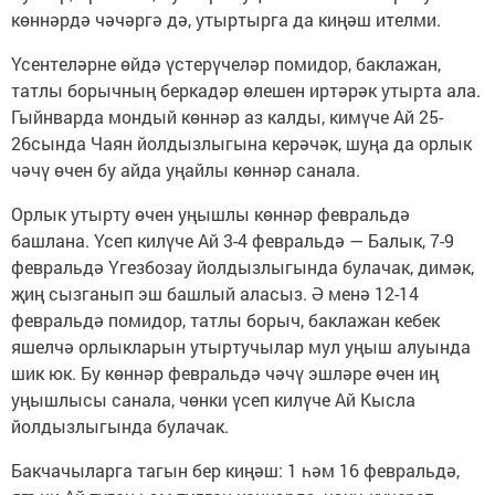
көннәрдә чәчәргә дә, утыртырга да киңәш ителми.
Үсентеләрне өйдә үстерүчеләр помидор, баклажан,
татлы борычның беркадәр өлешен иртәрәк утырта ала.
Гыйнварда мондый көннәр аз калды, кимүче Ай 25-
26сында Чаян йолдызлыгына керәчәк, шуңа да орлык
чәчү өчен бу айда уңайлы көннәр санала.
Орлык утырту өчен уңышлы көннәр февральдә
башлана. Үсеп килүче Ай 3-4 февральдә — Балык, 7-9
февральдә Үгезбозау йолдызлыгында булачак, димәк,
җиң сызганып эш башлый аласыз. Ә менә 12-14
февральдә помидор, татлы борыч, баклажан кебек
яшелчә орлыкларын утыртучылар мул уңыш алуында
шик юк. Бу көннәр февральдә чәчү эшләре өчен иң
уңышлысы санала, чөнки үсеп килүче Ай Кысла
йолдызлыгында булачак.
Бакчачыларга тагын бер киңәш: 1 һәм 16 февральдә,