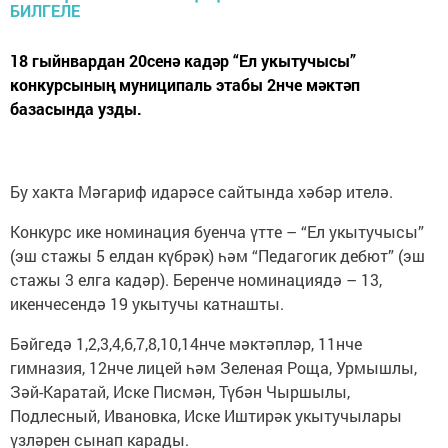
18 гыйнвардан 20сенә кадәр “Ел укытучысы”
конкурсының муниципаль этабы 2нче мәктәп
базасында узды.
Бу хакта Мәгариф идарәсе сайтында хәбәр ителә.
Конкурс ике номинация буенча үтте – “Ел укытучысы”
(эш стажы 5 елдан күбрәк) һәм “Педагогик дебют” (эш
стажы 3 елга кадәр). Беренче номинациядә – 13,
икенчесендә 19 укытучы катнашты.
Бәйгедә 1,2,3,4,6,7,8,10,14нче мәктәпләр, 11нче
гимназия, 12нче лицей һәм Зеленая Роща, Урмышлы,
Зәй-Каратай, Иске Писмән, Түбән Чыршылы,
Подлесный, Ивановка, Иске Иштирәк укытучылары
үзләрен сынап карады.