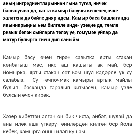
аның ингредиентларыннан гына түгел, ничек
басылуына да, хәтта камыр басучы кешенең эчке
халәтенә дә бәйле дияр идем. Камыр баса башлаганда
якыннарыңны һәм билгеле инде- үзеңне дә, тәмле
ризык белән сыйларга теләү уе, гомумән уйлар да
матур булырга тиеш дип саныйм.
Камыр басу өчен тирән савытка ярты стакан
көнбагыш мае, ике аш кашыгы ак май, бер
йомырка, ярты стакан сөт һәм шул кадәрле үк су
салабыз. Су –өчпочмак камыры артык майлы
булып, басканда таралып китмәсен, камыр үзле
булсын өчен кирәк.
Хәзер кибеттән алган он бик чиста, әйбәт, шулай да
аны иләк аша үткәрү- әниләрдән килгән бер йола
кебек, камырга онны иләп кушам.