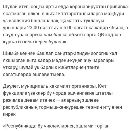
Шулай итеп, соңгы ярты елда коронавирустан прививка
ясатмаган өлкән яшьтәге татарстанлыларга мәҗбүри
үз изоляция башланачак, җәмәгать туклануы
урыннары 23.00 сәгатьтән 6.00 сәгатькә кадәр ябыла, ә
сәүдә үзәкләренә һәм башка объектларга QR-кодлар
күрсәтеп кенә кереп булачак.
Шимбә көннән башлап санитар-эпидемиологик хәл
яхшырганчыга кадәр мәдәни-күңел ачу чаралары
үткәрү, шулай ук барлык кибетләрнең төнге
сәгатьләрдә эшләве тыела.
Дәүләт, муниципаль хакимият органнары, Күп
функцияле үзәкләр бу чорда эшчәнлекне штатлы
режимда дәвам итәчәк — аларның эшләве
республиканың тормыш-көнкүрешен тәэмин итү өчен
кирәк.
«Республикада бу чикләүләрнең эшләми торган