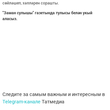
сөйләшеп, хәлләрен сорашты.
"Заман сулышы" газетында тулысы белән укый
аласыз.
Следите за самым важным и интересным в
Telegram-канале
Татмедиа