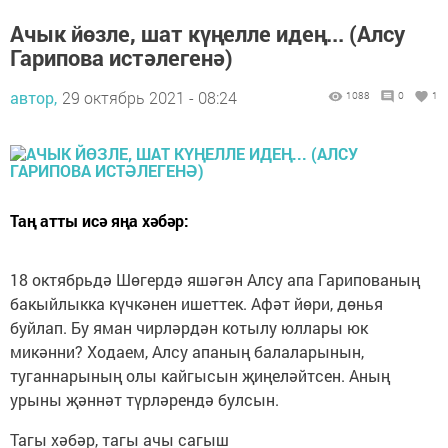
Ачык йөзле, шат күңелле идең... (Алсу
Гарипова истәлегенә)
автор,
29 октябрь 2021 - 08:24
1088
0
1
Таң атты исә яңа хәбәр:
18 октябрьдә Шөгердә яшәгән Алсу апа Гарипованың
бакыйлыкка күчкәнен ишеттек. Афәт йөри, дөнья
буйлап. Бу яман чирләрдән котылу юллары юк
микәнни? Ходаем, Алсу апаның балаларынын,
туганнарының олы кайгысын җиңеләйтсен. Аның
урыны җәннәт түрләрендә булсын.
Тагы хәбәр, тагы ачы сагыш