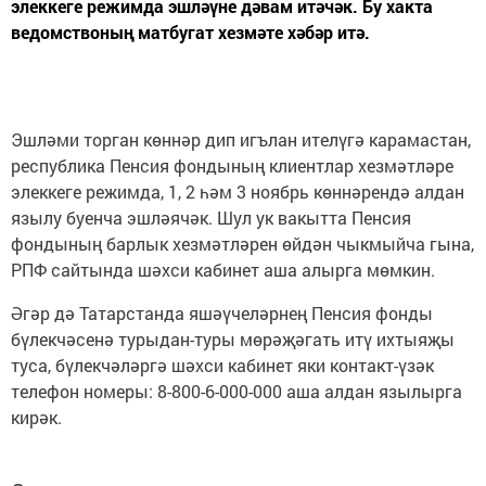
элеккеге режимда эшләүне дәвам итәчәк. Бу хакта
ведомствоның матбугат хезмәте хәбәр итә.
Эшләми торган көннәр дип игълан ителүгә карамастан,
республика Пенсия фондының клиентлар хезмәтләре
элеккеге режимда, 1, 2 һәм 3 ноябрь көннәрендә алдан
язылу буенча эшләячәк. Шул ук вакытта Пенсия
фондының барлык хезмәтләрен өйдән чыкмыйча гына,
РПФ сайтында шәхси кабинет аша алырга мөмкин.
Әгәр дә Татарстанда яшәүчеләрнең Пенсия фонды
бүлекчәсенә турыдан-туры мөрәҗәгать итү ихтыяҗы
туса, бүлекчәләргә шәхси кабинет яки контакт-үзәк
телефон номеры: 8-800-6-000-000 аша алдан язылырга
кирәк.