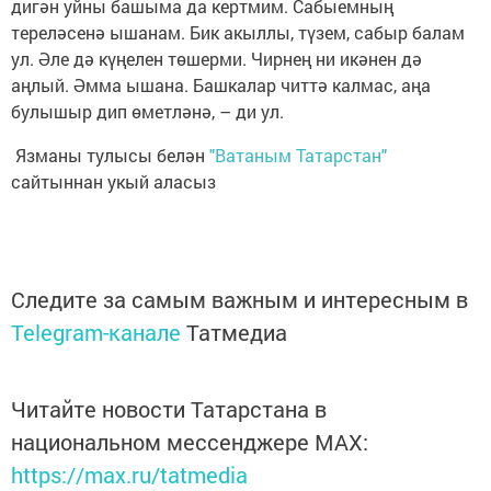
дигән уйны башыма да кертмим. Сабыемның
тереләсенә ышанам. Бик акыллы, түзем, сабыр балам
ул. Әле дә күңелен төшерми. Чирнең ни икәнен дә
аңлый. Әмма ышана. Башкалар читтә калмас, аңа
булышыр дип өметләнә, – ди ул.
Язманы тулысы белән
"Ватаным Татарстан"
сайтыннан укый аласыз
Следите за самым важным и интересным в
Telegram-канале
Татмедиа
Читайте новости Татарстана в
национальном мессенджере MАХ:
https://max.ru/tatmedia