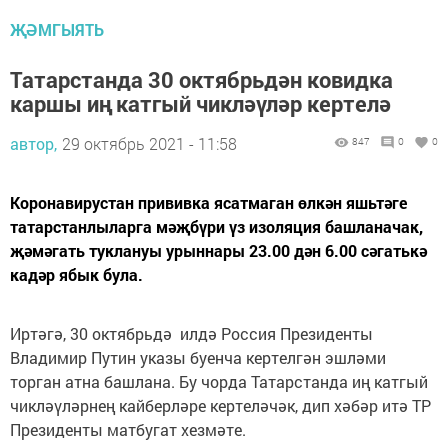
ҖӘМГЫЯТЬ
Татарстанда 30 октябрьдән ковидка
каршы иң катгый чикләүләр кертелә
автор,
29 октябрь 2021 - 11:58
847
0
0
Коронавирустан прививка ясатмаган өлкән яшьтәге
татарстанлыларга мәҗбүри үз изоляция башланачак,
җәмәгать туклануы урыннары 23.00 дән 6.00 сәгатькә
кадәр ябык була.
Иртәгә, 30 октябрьдә илдә Россия Президенты
Владимир Путин указы буенча кертелгән эшләми
торган атна башлана. Бу чорда Татарстанда иң катгый
чикләүләрнең кайберләре кертеләчәк, дип хәбәр итә ТР
Президенты матбугат хезмәте.