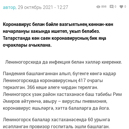
автор,
29 октябрь 2021 - 12:27
896
0
0
Коронавирус белән бәйле вәзгыятьнең көннән-көн
начарлануы хакында ишетеп, укып беләбез.
Татарстанда көн саен коронавирусның бик яңа
очраклары ачыклана.
Лениногорскида да инфекция белән хәлләр киеренке.
Пандемия башланганнан алып, бүгенге көнгә кадәр
Лениногорскида коронавирусның 417 очрагы
теркәлгән. 366 кеше әлеге чирдән терелгән.
Лениногорск үзәк район хастаханәсе баш табибы Рим
Әмиров әйтүенчә, авыру – вируслы пневмония,
коронавирус яшьләргә, хәтта балаларга да йога.
Лениногорск балалар хастаханәсендә 60 урынга
исәпләнгән провизор госпиталь эшли башлаган.