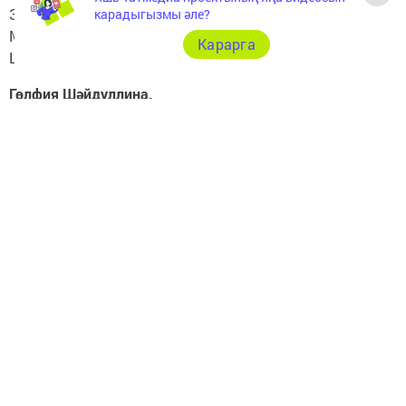
Зәвык белән генә киендең.
карадыгызмы әле?
Матур әйбер күрсәң сабыйларча
Карарга
Шатландың һәм бик тә сөендең.
Гөлфия Шәйдуллина.
Язманы тулысынча "Заман сулышы" газетында
укыгыз
Следите за самым важным и интересным в
Telegram-канале
Татмедиа
Читайте новости Татарстана в
национальном мессенджере MАХ:
https://max.ru/tatmedia