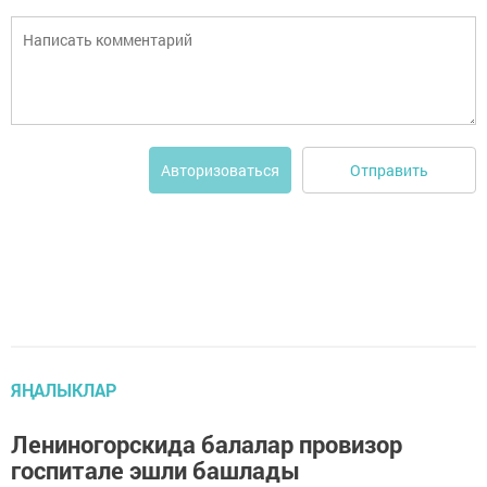
Отправить
Авторизоваться
ЯҢАЛЫКЛАР
Лениногорскида балалар провизор
госпитале эшли башлады