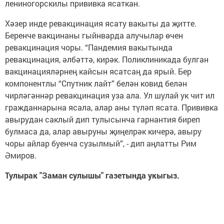
лениногорскилы прививка ясаткан.
Хәзер инде ревакцинация ясату вакыты да җитте.
Беренче вакцинаны гыйнварда алучылар өчен
ревакцинация чоры. “Пандемия вакытында
ревакцинация, әлбәттә, кирәк. Поликлиникада булган
вакцинацияләрнең кайсын ясатсаң да ярый. Бер
компонентлы “Спутник лайт” белән ковид белән
чирләгәннәр ревакцинация уза ала. Ул шулай ук чит ил
гражданнарына ясала, алар аны түләп ясата. Прививка
авырудан саклый дип тулысынча гарнантия биреп
булмаса да, алар авыруны җиңелрәк кичерә, авыру
чоры айлар буенча сузылмый”, - дип аңлатты Рим
Әмиров.
Тулырак "Заман сулышы" газетында укыгыз.