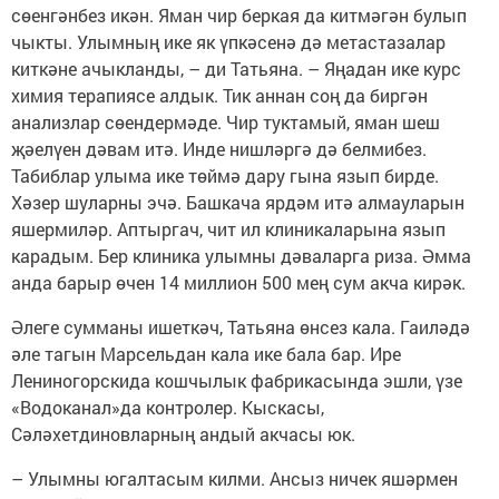
сөенгәнбез икән. Яман чир беркая да китмәгән булып
чыкты. Улымның ике як үпкәсенә дә метастазалар
киткәне ачыкланды, – ди Татьяна. – Яңадан ике курс
химия терапиясе алдык. Тик аннан соң да биргән
анализлар сөендермәде. Чир туктамый, яман шеш
җәелүен дәвам итә. Инде нишләргә дә белмибез.
Табиблар улыма ике төймә дару гына язып бирде.
Хәзер шуларны эчә. Башкача ярдәм итә алмауларын
яшермиләр. Аптыргач, чит ил клиникаларына язып
карадым. Бер клиника улымны дәваларга риза. Әмма
анда барыр өчен 14 миллион 500 мең сум акча кирәк.
Әлеге сумманы ишеткәч, Татьяна өнсез кала. Гаиләдә
әле тагын Марсельдан кала ике бала бар. Ире
Лениногорскида кошчылык фабрикасында эшли, үзе
«Водоканал»да контролер. Кыскасы,
Сәләхетдиновларның андый акчасы юк.
– Улымны югалтасым килми. Ансыз ничек яшәрмен