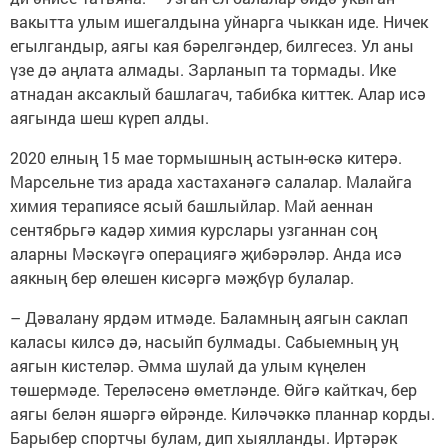
вакытта улым ишегалдына уйнарга чыккан иде. Ничек
егылгандыр, аягы кая бәрелгәндер, билгесез. Ул аны
үзе дә аңлата алмады. Зарланып та тормады. Ике
атнадан аксаклый башлагач, табибка киттек. Алар исә
аягында шеш күреп алды.
2020 елның 15 мае тормышның астын-өскә китерә.
Марсельне тиз арада хастаханәгә салалар. Малайга
химия терапиясе ясый башлыйлар. Май аеннан
сентябрьгә кадәр химия курслары узганнан соң
аларны Мәскәүгә операциягә җибәрәләр. Анда исә
аякның бер өлешен кисәргә мәҗбүр булалар.
– Дәвалану ярдәм итмәде. Баламның аягын саклап
каласы килсә дә, насыйп булмады. Сабыемның уң
аягын кистеләр. Әмма шулай да улым күңелен
төшермәде. Тереләсенә өметләнде. Өйгә кайткач, бер
аягы белән яшәргә өйрәнде. Киләчәккә планнар корды.
Барыбер спортчы булам, дип хыялланды. Иртәрәк