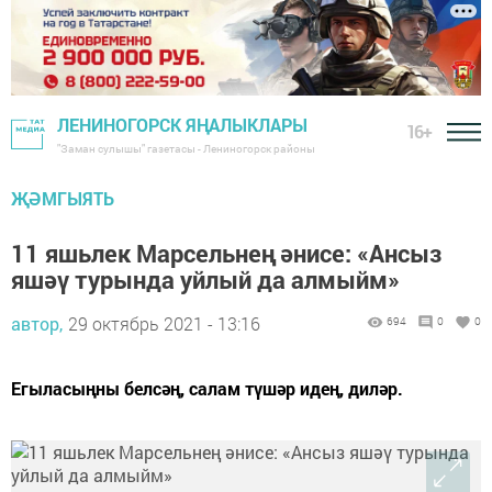
ЛЕНИНОГОРСК ЯҢАЛЫКЛАРЫ
16+
"Заман сулышы" газетасы - Лениногорск районы
ҖӘМГЫЯТЬ
11 яшьлек Марсельнең әнисе: «Ансыз
яшәү турында уйлый да алмыйм»
автор,
29 октябрь 2021 - 13:16
694
0
0
Егыласыңны белсәң, салам түшәр идең, диләр.