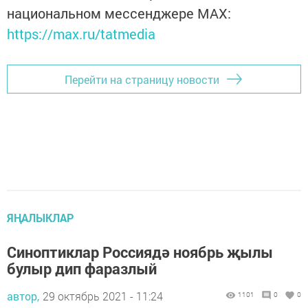
национальном мессенджере MАХ:
https://max.ru/tatmedia
Перейти на страницу новости
ЯҢАЛЫКЛАР
Синоптиклар Россиядә ноябрь җылы
булыр дип фаразлый
автор,
29 октябрь 2021 - 11:24
1101
0
0