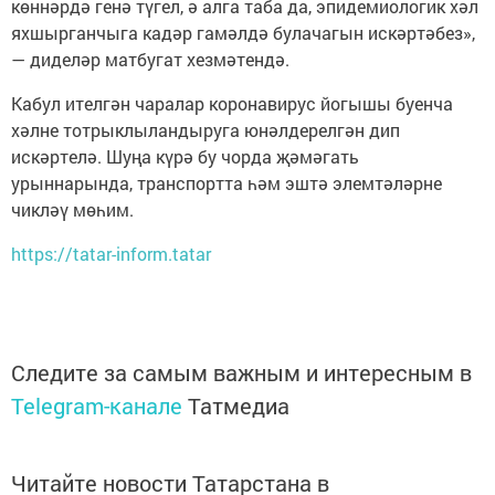
көннәрдә генә түгел, ә алга таба да, эпидемиологик хәл
яхшырганчыга кадәр гамәлдә булачагын искәртәбез»,
— диделәр матбугат хезмәтендә.
Кабул ителгән чаралар коронавирус йогышы буенча
хәлне тотрыклыландыруга юнәлдерелгән дип
искәртелә. Шуңа күрә бу чорда җәмәгать
урыннарында, транспортта һәм эштә элемтәләрне
чикләү мөһим.
https://tatar-inform.tatar
Следите за самым важным и интересным в
Telegram-канале
Татмедиа
Читайте новости Татарстана в