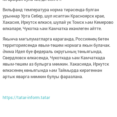
Вильфанд температура норма тирәсендә булган
урыннар Урта Себер, шул исәптән Красноярск крае,
Хакасия, Иркутск өлкәсе, шулай ук Томск һәм Кемерово
өлкәләре, Чукотка һәм Камчатка икәнлеген әйтте.
Якынча мәгълүматларга караганда, Россиянең бөтен
территориясендә явым-төшем нормага якын булачак.
Әмма Идел буе федераль округының төньягында,
Свердловск өлкәсендә, Чукоткада һәм Камчаткада
явым-төшем аз булырга мөмкин. Хакасиядә, Иркутск
өлкәсенең көньягында һәм Таймырда кирәгеннән
артык яварга мөмкин булуы фаразлана.
https://tatar-inform.tatar