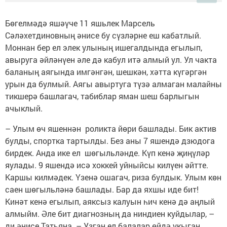
Бөгелмәдә яшәүче 11 яшьлек Марсель
Сәләхетдиновның әнисе бу сүзләрне еш кабатлый.
Моннан бер ел элек улының ишегалдында егылып,
авыруга әйләнүен әле дә кабул итә алмый ул. Ул чакта
баланың аягында имгәнгән, шешкән, хәтта күгәргән
урын да булмый. Аягы авыртуга түзә алмаган малайны
тикшерә башлагач, табиблар яман шеш барлыгын
ачыклый.
– Улым өч яшеннән роликта йөри башлады. Бик актив
булды, спортка тартылды. Без аны 7 яшендә дзюдога
бирдек. Анда ике ел шөгыльләнде. Күп кенә җиңүләр
яулады. 9 яшендә исә хоккей уйныйсы килүен әйтте.
Каршы килмәдек. Үзенә ошагач, риза булдык. Улым көн
саен шөгыльләнә башлады. Бар да яхшы иде бит!
Кинәт кенә егылып, аяксыз калуын һич кенә дә аңлый
алмыйм. Әле бит диагнозның да ниндиен куйдылар, –
ди әнисе Татьяна. – Узган ел балалар өйдә укыган