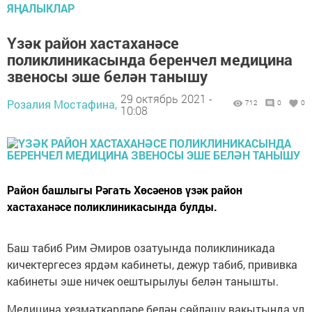
ЯҢАЛЫКЛАР
Үзәк район хастаханәсе
поликлиникасында беренчел медицина
звеносы эше белән танышу
29 октябрь 2021 -
Розалия Мостафина,
712
0
0
10:08
Район башлыгы Рәгать Хөсәенов үзәк район
хастаханәсе поликлиникасында булды.
Баш табиб Рим Әмиров озатуында поликлиникада
кичектергесез ярдәм кабинеты, дежур табиб, прививка
кабинеты эше ничек оештырылуы белән танышты.
Медицина хезмәткәрләре белән сөйләшү вакытында ул