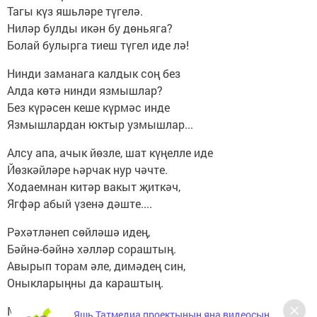
Тагы күз яшьләре түгелә.
Ниләр булды икән бу дөньяга?
Болай булырга тиеш түгел иде лә!
Нинди заманага калдык соң без
Алда көтә нинди язмышлар?
Без күрәсен кеше күрмәс инде
Язмышлардан юктыр узмышлар...
Алсу апа, ачык йөзле, шат күңелле иде
Йөзкәйләре һәрчак нур чәчте.
Ходаемнан китәр вакыт җиткәч,
Ягфәр абый үзенә дәште....
Рәхәтләнеп сөйләшә идең,
Бәйнә-бәйнә хәлләр сораштың.
Авырып торам әле, димәдең син,
Оныкларыңны да караштың.
Матурлыкны күрә белә идең,
Яшь Татмедиа проектының яңа видеосын