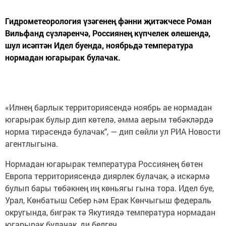
Гидрометеорология үзәгенең фәнни җитәкчесе Роман
Вильфанд сүзләренчә, Россиянең күпчелек өлешендә,
шул исәптән Идел буенда, ноябрьдә температура
нормадан югарырак булачак.
«Илнең барлык территориясендә ноябрь ае нормадан
югарырак булыр дип көтелә, әмма аерым төбәкләрдә
норма тирәсендә булачак", — дип сөйли ул РИА Новости
агентлыгына.
Нормадан югарырак температура Россиянең бөтен
Европа территориясендә диярлек булачак, ә искәрмә
булып бары төбәкнең иң көньягы гына тора. Идел буе,
Урал, Көнбатыш Себер һәм Ерак Көнчыгыш федераль
округында, бигрәк тә Якутиядә температура нормадан
югарырак булачак, ди белгеч.