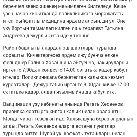
беренчел звено эшенең мөһимлеген билгеләде. Кеше
үзен начар хис иткәндә поликлиникага мөрәҗәгать
итеп, сыйфатлы медицина ярдәме алсын, ди ул. Әнә
уку йортын тәмамлап килгән яшь терапевт Татьяна
Андреева дежурлык итә иде ул көнне.
Район башлыгы аңардан эш шартлары турында
сорашты. Кичектергесез ярдәм иҗү буенча өлкән
фельдшер Галина Хәсәншина әйтүенчә, чакыруларны
иртәнге 7.00дән көндезге 14.00 сәгатькә кадәр кабул
итәләр. Поликлиникага беркетелгән халыкка хезмәт
күрсәтәләр. Дежур табиб иртәнге 8.00дән кичке 17.00
сәгатькә кадәр, алдан язылмыйча да кабул итә.
Вакцинация узу кабинеты янында Рәгать Хөсәенов
прививка ясатырга килгән халык белән аралашты.
Монда чират тезелгән иде. Халык шуңа бераз зарланып
алды. Рәгать Хөсәенов аларга өстәмә пунктлар
турында әйтте. Шулай ук шәфкать туташлары белән