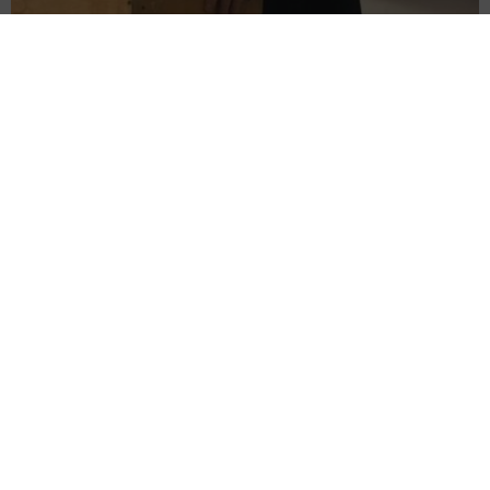
«Бердәм Россия» партиясенең Лениногорск җирле
бүлекчәсе җәмәгатьчелекне кабул итү бүлмәсендә ТР
Дәүләт Советы депутаты Ринат Шәфигуллин
гражданнарны кабул итәчәк.
Гражданнар белән очрашу 17 май көнне Лениногорск
шәһәренең Булгаков урамы, 1а (ЗАГС, монумент
ягыннан керергә) адресы буенча булачак.
Язылу өчен телефон: 8 (85595) 5-16-11
Фото: "Лениногорск-информ"