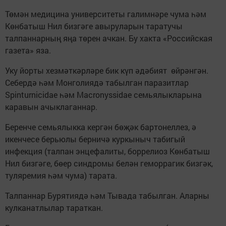
Төмән медицина университеты галимнәре чума һәм
Көнбатыш Нил бизгәге авыруларын таратучы
талпаннарның яңа төрен ачкан. Бу хакта «Российская
газета» яза.
Уку йорты хезмәткәрләре бик күп әдәбият өйрәнгән.
Себердә һәм Монголиядә табылган паразитлар
Spinturnicidae һәм Macronyssidae семьялыкларына
каравын ачыклаганнар.
Беренче семьялыкка кергән бөҗәк бартонеллез, ә
икенчесе берьюлы берничә куркыныч табигый
инфекция (талпан энцефалиты, боррелиоз Көнбатыш
Нил бизгәге, бөер синдромы белән геморрагик бизгәк,
туляремия һәм чума) тарата.
Талпаннар Бурятиядә һәм Тывада табылган. Аларны
кулканатлылар тараткан.