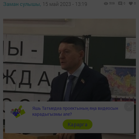
Заман сулышы,
15 май 2023 - 13:19
509
0
0
Яшь Татмедиа проектының яңа видеосын
карадыгызмы әле?
Карарга