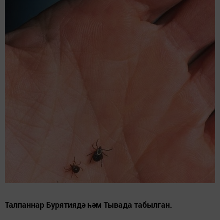
Талпаннар Бурятиядә һәм Тывада табылган.