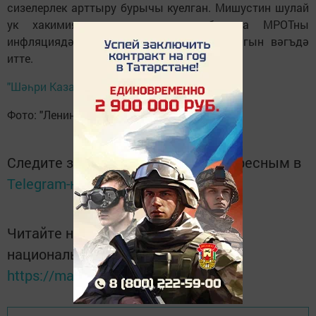
сизелерлек арттыру бурычы куелган. Мишустин шулай
ук хакимияттәгеләрнең алга таба да МРОТны
инфляциядән зуррак күләмдә арттырачагын вәгъдә
итте.
"Шәһри Казан" сайтыннан
Фото: "Лениногорск-информ"
Следите за самым важным и интересным в
Telegram-канале
Татмедиа
Читайте новости Татарстана в
национальном мессенджере MАХ:
https://max.ru/tatmedia