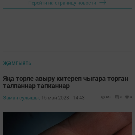
Перейти на страницу новости
ҖӘМГЫЯТЬ
Яңа төрле авыру китереп чыгара торган
талпаннар тапканнар
Заман сулышы,
15 май 2023 - 14:43
658
0
0