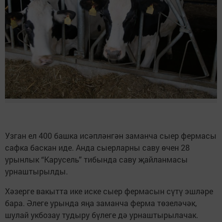
Узган ел 400 башка исәпләнгән заманча сыер фермасы
сафка баскан иде. Анда сыерларны саву өчен 28
урынлык “Карусель” тибында саву җайланмасы
урнаштырылды.
Хәзерге вакытта ике иске сыер фермасын сүтү эшләре
бара. Әлеге урында яңа заманча ферма төзеләчәк,
шулай укбозау тудыру бүлеге дә урнаштырылачак.