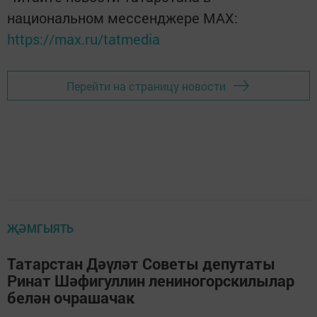
национальном мессенджере MАХ:
https://max.ru/tatmedia
Перейти на страницу новости
ҖӘМГЫЯТЬ
Татарстан Дәүләт Советы депутаты
Ринат Шәфигуллин лениногорскилылар
белән очрашачак