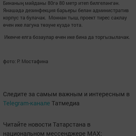
Бинаның мәйданы 80гә 80 метр итеп билгеләнгән.
Янәшәдә дезинфекция барьеры белән административ
корпус та булачак. Моннан тыш, проект тирес саклау
өчен ике лагуна төзүне күздә тота.
Икенче елга бозаулар өчен ике бина да торгызылачак.
фото: Р. Мостафина
Следите за самым важным и интересным в
Telegram-канале
Татмедиа
Читайте новости Татарстана в
национальном мессенджере MАХ: