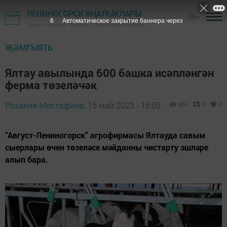
ЛЕНИНОГОРСК ЯҢАЛЫКЛАРЫ
16+
5
Автоматическое закрытие баннера через
"Заман сулышы" газетасы - Лениногорск районы
ҖӘМГЫЯТЬ
Ялтау авылында 600 башка исәпләнгән
ферма төзеләчәк
Розалия Мостафина,
15 май 2023 - 16:05
924
0
0
“Август-Лениногорск” агрофирмасы Ялтауда савым
сыерлары өчен төзеләсе мәйданны чистарту эшләре
алып бара.