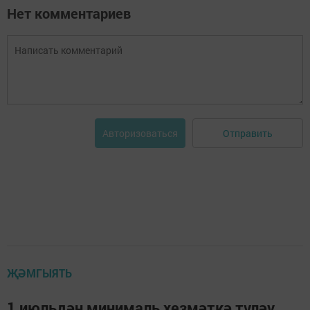
Нет комментариев
Отправить
Авторизоваться
ҖӘМГЫЯТЬ
1 июльдән минималь хезмәткә түләү