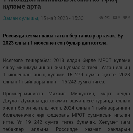
күләме арта
Заман сулышы,
15 май 2023 - 15:30
692
0
0
Россиядә хезмәт хакы тагын бер тапкыр артачак. Бу
2023 елның 1 июленнән соң булыр дип көтелә.
Исегезгә төшерәбез: 2018 елдан бирле МРОТ күләме
яшәү минимумыннан ким булмаска тиеш. Узган елның
1 июненнән аның күләме 15 279 сумга җитте. 2023
елның 1 гыйнварыннан – 16 242 сумга тигез.
Премьер-министр Михаил Мишустин, март аенда
Дәүләт Думасында хөкүмәт эшчәнлеге турында еллык
хисап белән чыгыш ясап, 2024 елның 1 гыйнварыннан
билгеләнәчәк яңа федераль МРОТ суммасын игълан
итте. Ул 19 242 сумга тигез булачак. Хөкүмәт һәм
төбәкләр алдына Россиядә хезмәт хакларын