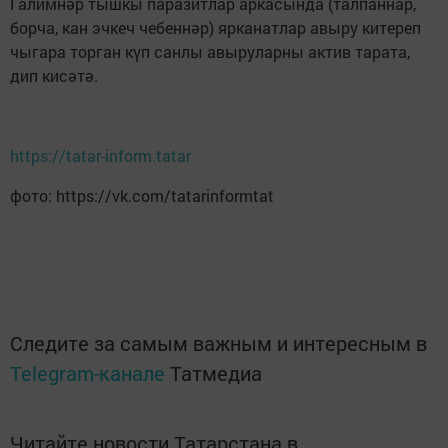
Галимнәр тышкы паразитлар аркасында (талпаннар,
борча, кан эчкеч чебеннәр) ярканатлар авыру китереп
чыгара торган күп санлы авыруларны актив тарата,
дип кисәтә.
https://tatar-inform.tatar
фото: https://vk.com/tatarinformtat
Следите за самым важным и интересным в
Telegram-канале
Татмедиа
Читайте новости Татарстана в