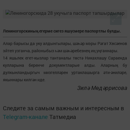
Лениногорскиның егерме сигез яшүсмере паспортлы булды.
Алар барысы да уку алдынгылары, шәһәр мэры Рәгат Хөсәенов
эйтеп узганча, районыбыз һәм шәһәребезнең иң уңганнары.
14 яшьлек егет-кызлар тантаналы төстә Никахлашу Сараенда
кулларына беренче документларые алды. Аларның бу
дулкынландыргыч мизгелләрен уртаклашырга әти-әниләре,
якыннары килгән иде.
Зилә Мөдәррисова
Следите за самым важным и интересным в
Telegram-канале
Татмедиа