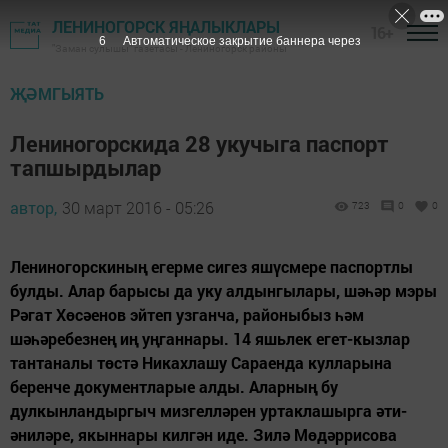
ЛЕНИНОГОРСК ЯҢАЛЫКЛАРЫ
16+
5
Автоматическое закрытие баннера через
"Заман сулышы" газетасы - Лениногорск районы
ҖӘМГЫЯТЬ
Лениногорскида 28 укучыга паспорт
тапшырдылар
автор,
30 март 2016 - 05:26
723
0
0
Лениногорскиның егерме сигез яшүсмере паспортлы
булды. Алар барысы да уку алдынгылары, шәһәр мэры
Рәгат Хөсәенов эйтеп узганча, районыбыз һәм
шәһәребезнең иң уңганнары. 14 яшьлек егет-кызлар
тантаналы төстә Никахлашу Сараенда кулларына
беренче документларые алды. Аларның бу
дулкынландыргыч мизгелләрен уртаклашырга әти-
әниләре, якыннары килгән иде. Зилә Мөдәррисова