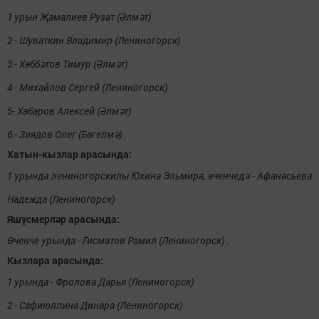
1 урын Җамалиев Рузат (Әлмәт)
2 - Шуваткин Владимир (Лениногорск)
3 - Хөббәтов Тимур (Әлмәт)
4 - Михайлов Сергей (Лениногорск)
5- Хабаров Алексей (Әлмәт)
6 - Зиядов Олег (Бөгелмә).
Хатын-кызлар арасында:
1 урында лениногорскилы Юхина Эльмира, өченчедә - Афанасьева
Надежда (Лениногорск)
Яшүсмерләр арасында:
Өченче урында - Гисматов Рамил (Лениногорск) .
Кызлара арасында:
1 урында - Фролова Дарья (Лениногорск)
2 - Сафиюллина Динара (Лениногорск)