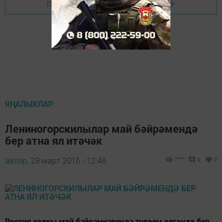
Перейти на страницу новости
ЯҢАЛЫКЛАР
Лениногорскилылар май бәйрәмендә
бер атна ял итәчәк
автор,
29 март 2016 - 12:48
777
0
0
Россия халкы май бәйрәмнәрендә тулаем алганда бер