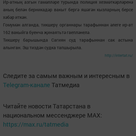
Ир-атның азгын гамәлләре турында полиция хезмәткәрләренә
аның белән берникадәр вакыт бергә яшәгән кызларның берсе
хәбәр иткән.
Гомумән алганда, тикшерү органнары тарафыннан әлеге ир-ат
162 вакыйга буенча җинаятьтә гаепләнелә.
Тикшерү барышында Сагиян суд тарафыннан сак астына
алынган. Эш тиздән судка тапшырыла.
http://intertat.ru/
Следите за самым важным и интересным в
Telegram-канале
Татмедиа
Читайте новости Татарстана в
национальном мессенджере MАХ:
https://max.ru/tatmedia