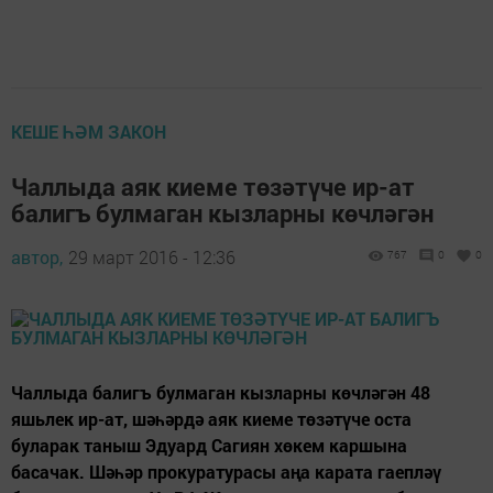
КЕШЕ ҺӘМ ЗАКОН
Чаллыда аяк киеме төзәтүче ир-ат
балигъ булмаган кызларны көчләгән
автор,
29 март 2016 - 12:36
767
0
0
Чаллыда балигъ булмаган кызларны көчләгән 48
яшьлек ир-ат, шәһәрдә аяк киеме төзәтүче оста
буларак таныш Эдуард Сагиян хөкем каршына
басачак. Шәһәр прокуратурасы аңа карата гаепләү