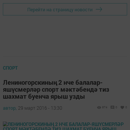
Перейти на страницу новости
СПОРТ
Лениногорскиның 2 нче балалар-
яшүсмерләр спорт мәктәбендә тиз
шахмат буенча ярыш узды
автор,
29 март 2016 - 13:30
874
0
0