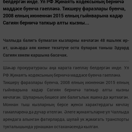
белдергән инде. Ул РФ Җинаять кодексының берничә
маддәсе буенча гаепләнә. Тикшерү фаразлары буенча,
2008 елның июненнән 2015 елның гыйнварына кадәр
Сагиян берничә тапкыр алты кызны...
Чаллыда балигъ булмаган кызларны көчләгән 48 яшьлек ир-
ат, шәһәрдә аяк киеме төзәтүче оста буларак таныш Эдуард
Сагиян хөкем каршына басачак.
Шәһәр прокуратурасы аңа карата гаепләү белдергән инде. Ул
РФ Җинаять кодексының берничә маддәсе буенча гаепләнә.
Тикшерү фаразлары буенча, 2008 елның июненнән 2015 елның
гыйнварына кадәр Сагиян берничә тапкыр алты кызны
көчләгән. Шуларның бишесе әле балигълык яшенә дә җитмәгән.
Моннан тыш кызларның берсе җенси характердагы көчләү
гамәлләренә дә дучар ителгән. Әлеге җинаятьләрне ул Чаллыда
арендага алынган фатирларда, шулай ук җәмәгать транспорты
тукталышында урнашкан остаханәсендә кылган.