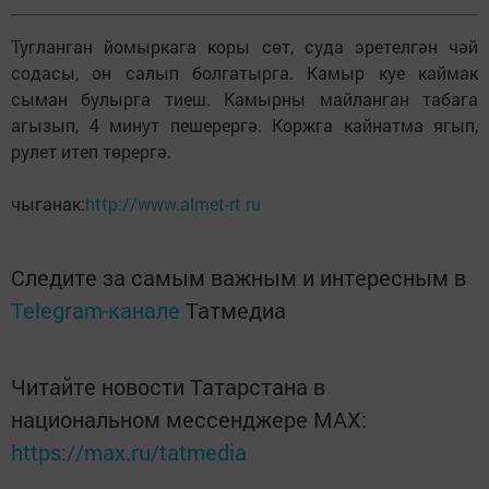
Тугланган йомыркага коры сөт, суда эретелгән чәй
содасы, он салып болгатырга. Камыр куе каймак
сыман булырга тиеш. Камырны майланган табага
агызып, 4 минут пешерергә. Коржга кайнатма ягып,
рулет итеп төрергә.
чыганак:
http://www.almet-rt.ru
Следите за самым важным и интересным в
Telegram-канале
Татмедиа
Читайте новости Татарстана в
национальном мессенджере MАХ:
https://max.ru/tatmedia