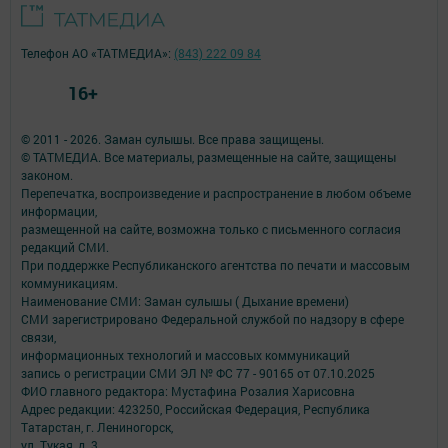
Телефон АО «ТАТМЕДИА»:
(843) 222 09 84
16+
© 2011 - 2026. Заман сулышы. Все права защищены.
© ТАТМЕДИА. Все материалы, размещенные на сайте, защищены
законом.
Перепечатка, воспроизведение и распространение в любом объеме
информации,
размещенной на сайте, возможна только с письменного согласия
редакций СМИ.
При поддержке Республиканского агентства по печати и массовым
коммуникациям.
Наименование СМИ: Заман сулышы ( Дыхание времени)
СМИ зарегистрировано Федеральной службой по надзору в сфере
связи,
информационных технологий и массовых коммуникаций
запись о регистрации СМИ ЭЛ № ФС 77 - 90165 от 07.10.2025
ФИО главного редактора: Мустафина Розалия Харисовна
Адрес редакции: 423250, Российская Федерация, Республика
Татарстан, г. Лениногорск,
ул. Тукая, д. 3