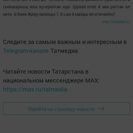
гыйнварның ялы күчерелгән иде. Шулай итеп 4 көн рәттән ял
көтә. Ә Бөек Җиңү көнендә 7, 8 һәм 9 майда ял итәчәкбез".
http://intertat.ru/
Следите за самым важным и интересным в
Telegram-канале
Татмедиа
Читайте новости Татарстана в
национальном мессенджере MАХ:
https://max.ru/tatmedia
Перейти на страницу новости