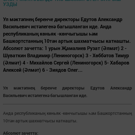
Ул мәктәпнең беренче директоры Едутов Александр
Васильевич истәлегенә багышланган иде. Анда
республиканың көньяк -көнчыгышы һәм
Башкортстанның 10тән артык шахматчысы катнашты.
Абсолют зачетта: 1 урын Җамалиев Рузат (Әлмәт) 2 -
Шуваткин Владимир (Лениногорск) 3 - Хөббәтов Тимур
(Әлмәт) 4 - Михайлов Сергей (Лениногорск) 5- Хабаров
Алексей (Әлмәт) 6 - Зиядов Олег...
Ул мәктәпнең беренче директоры Едутов Александр
Васильевич истәлегенә багышланган иде.
Анда республиканың көньяк -көнчыгышы һәм Башкортстанның
10тән артык шахматчысы катнашты.
Абсолют зачетта: