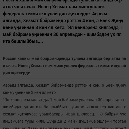
атна ял итәчәк. Илнең Хезмәт һәм мәшгульлек
федераль хезмәте шулай дип җиткерде. Аерым
алганда, Хезмәт бәйрәмендә рәттән 4 көн, ә Бөек Җиңү
көне уңаеннан 3 көн ял көтә. "Ял көннәренә килгәндә, 1
май бәйрәме уңаеннан 30 апрельдән - шимбәдән үк ял
итә башлыйбыз,...
Россия халкы май бәйрәмнәрендә тулаем алганда бер атна ял
итәчәк. Илнең Хезмәт һәм мәшгульлек федераль хезмәте шулай
дип җиткерде.
Аерым алганда, Хезмәт бәйрәмендә рәттән 4 көн, ә Бөек Җиңү
көне уңаеннан 3 көн ял көтә.
"Ял көннәренә килгәндә, 1 май бәйрәме уңаеннан 30 апрельдән -
шимбәдән үк ял итә башлыйбыз, - дип ачыклык керткән әлеге
хезмәт җитәкчесе урынбасары Иван Шкловец. - Ә бәйрәм үзе
якшәмбегә туры килә, шуңа да 2 май - дүшәмбе эшләми торган
көн булачак. 3 май да - ял көне. Анысына шимбәгә туры килгән 2