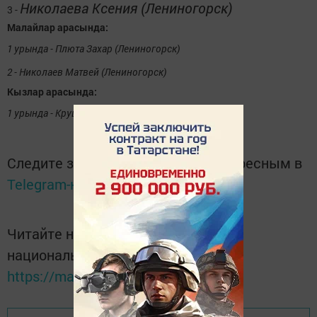
Николаева Ксения (Лениногорск)
3 -
Малайлар арасында:
1 урында - Плюта Захар (Лениногорск)
2 - Николаев Матвей (Лениногорск)
Кызлар арасында:
1 урында - Крушевская Анастасия (Лениногорск).
Следите за самым важным и интересным в
Telegram-канале
Татмедиа
Читайте новости Татарстана в
национальном мессенджере MАХ:
https://max.ru/tatmedia