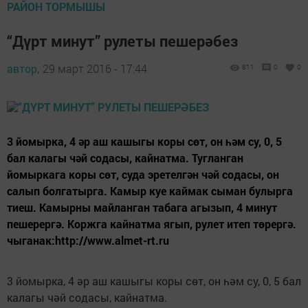
РАЙОН ТОРМЫШЫ
“Дүрт минут” рулеты пешерәбез
автор,
29 март 2016 - 17:44
811
0
0
3 йомырка, 4 әр аш кашыгы коры сөт, он һәм су, 0, 5
бал калагы чәй содасы, кайнатма. Тугланган
йомыркага коры сөт, суда эретелгән чәй содасы, он
салып болгатырга. Камыр куе каймак сыман булырга
тиеш. Камырны майланган табага агызып, 4 минут
пешерергә. Коржга кайнатма ягып, рулет итеп төрергә.
чыганак:http://www.almet-rt.ru
3 йомырка, 4 әр аш кашыгы коры сөт, он һәм су, 0, 5 бал
калагы чәй содасы, кайнатма.