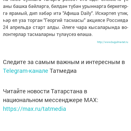
аны баш­ка бәй­ләр­гә, бил­дән тү­бән урын­нар­га бер­ке­тер­
гә яра­мый, дип хә­бәр итә "Афи­ша Daily". Ис­кәр­теп үтик,
һәр ел уза тор­ган "Ге­ор­гий тас­ма­сы" ак­ци­я­се Рос­си­я­дә
24 ап­рель­дә старт ал­ды. Әле­ге ча­ра кы­са­ла­рын­да во­
лон­тер­лар тас­ма­лар­ны тү­лә­ү­сез өлә­шә.
http://www.bugulma-tat.ru
Следите за самым важным и интересным в
Telegram-канале
Татмедиа
Читайте новости Татарстана в
национальном мессенджере MАХ:
https://max.ru/tatmedia