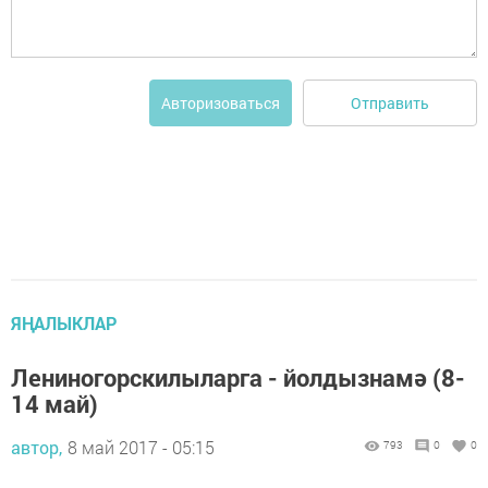
Отправить
Авторизоваться
ЯҢАЛЫКЛАР
Лениногорскилыларга - йолдызнамә (8-
14 май)
автор,
8 май 2017 - 05:15
793
0
0