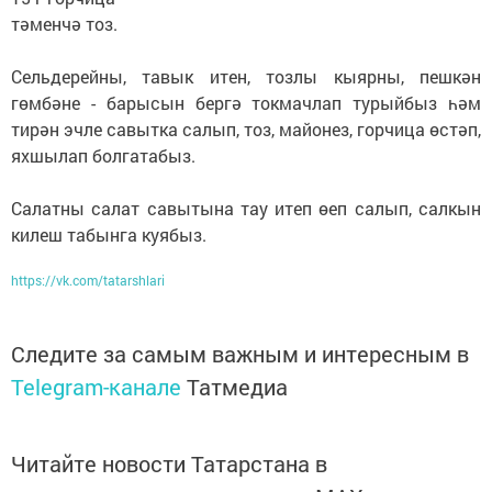
тәменчә тоз.
Сельдерейны, тавык итен, тозлы кыярны, пешкән
гөмбәне - барысын бергә токмачлап турыйбыз һәм
тирән эчле савытка салып, тоз, майонез, горчица өстәп,
яхшылап болгатабыз.
Салатны салат савытына тау итеп өеп салып, салкын
килеш табынга куябыз.
https://vk.com/tatarshlari
Следите за самым важным и интересным в
Telegram-канале
Татмедиа
Читайте новости Татарстана в