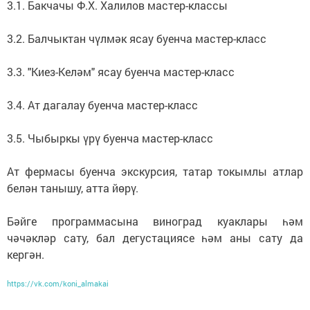
3.1. Бакчачы Ф.Х. Халилов мастер-классы
3.2. Балчыктан чүлмәк ясау буенча мастер-класс
3.3. "Киез-Келәм" ясау буенча мастер-класс
3.4. Ат дагалау буенча мастер-класс
3.5. Чыбыркы үрү буенча мастер-класс
Ат фермасы буенча экскурсия, татар токымлы атлар
белән танышу, атта йөрү.
Бәйге программасына виноград куаклары һәм
чәчәкләр сату, бал дегустациясе һәм аны сату да
кергән.
https://vk.com/koni_almakai