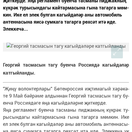
җит­кер­де. Яңа рег­ла­мент бу­ен­ча тас­ма­ны пид­жак­ның
күк­рәк ту­ры­сын­да­гы кай­тар­ма­сы­на гы­на та­гар­га мөм­
кин. Ике ел элек бул­ган ка­гый­дә­ләр аны ав­то­мо­биль
ан­тен­на­сы­на яи­сә сум­ка­га та­гар­га рөх­сәт итә иде.
Элек­ке­чә...
Георгий тасмасын тагу буенча Россиядә кагыйдәләр
катгыйланды.
"­Җи­ңү во­лон­тер­ла­ры" Бө­тен­рос­сия иҗ­ти­ма­гый хә­рә­кә­
те 9 Май бәй­рә­ме ал­дын­нан Ге­ор­гий тас­ма­сын та­гу бу­
ен­ча Рос­си­я­дә­ге яңа ка­гый­дә­ләр­не җит­кер­де.
Яңа рег­ла­мент бу­ен­ча тас­ма­ны пид­жак­ның күк­рәк ту­
ры­сын­да­гы кай­тар­ма­сы­на гы­на та­гар­га мөм­кин. Ике
ел элек бул­ган ка­гый­дә­ләр аны ав­то­мо­биль ан­тен­на­сы­
на яи­сә сум­ка­га та­гар­га рөх­сәт итә иде. Элек­ке­чә үк