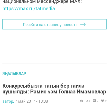
национальном мессенджере MАХ:
https://max.ru/tatmedia
Перейти на страницу новости
ЯҢАЛЫКЛАР
Конкурсыбызга тагын бер гаилә
кушылды: Рамис һәм Гөлназ Имамовлар
автор,
7 май 2017 - 13:08
1082
0
0