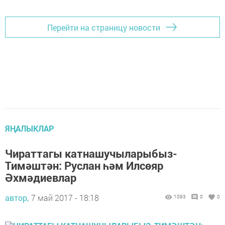
Перейти на страницу новости
ЯҢАЛЫКЛАР
Чираттагы катнашучыларыбыз-
Тимәштән: Руслан һәм Илсөяр
Әхмәдиевлар
автор,
7 май 2017 - 18:18
1093
0
0