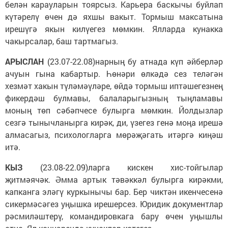
белән карауларын тоярсыз. Карьера баскычы буйлап
күтәрелү өчен дә яхшы вакыт. Тормыш максатына
ирешүгә якын килүегез мөмкин. Ялларда кунакка
чакырсалар, баш тартмагыз.
АРЫСЛАН
(23.07-22.08)нарның бу атнада күп әйберләр
ачуын гына кабартыр. Һөнәри өлкәдә сез теләгән
хезмәт хакын түләмәүләре, өйдә тормыш иптәшегезнең
фикердәш булмавы, балаларыгызның тыңламавы
моның төп сәбәпчесе булырга мөмкин. Йолдызлар
сезгә тынычланырга кирәк, ди, үзегез генә моңа ирешә
алмасагыз, психологларга мөрәҗәгать итәргә киңәш
итә.
КЫЗ
(23.08-22.09)ларга кискен хис-тойгылар
җитмәячәк. Әмма артык тәвәккәл булырга кирәкми,
капканга эләгү куркынычы бар. Бер чиктән икенчесенә
сикермәсәгез уңышка ирешерсез. Юридик документлар
рәсмиләштерү, командировкага бару өчен уңышлы