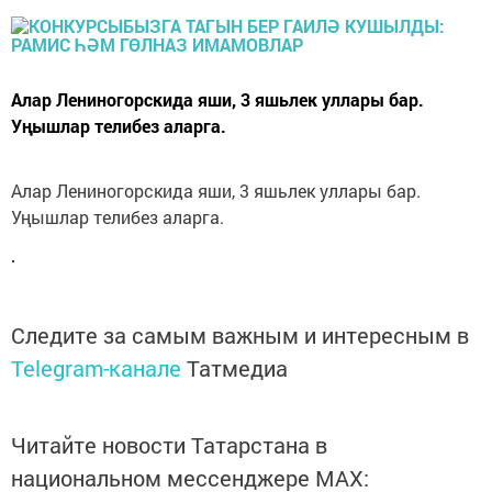
Алар Лениногорскида яши, 3 яшьлек уллары бар.
Уңышлар телибез аларга.
Алар Лениногорскида яши, 3 яшьлек уллары бар.
Уңышлар телибез аларга.
Следите за самым важным и интересным в
Telegram-канале
Татмедиа
Читайте новости Татарстана в
национальном мессенджере MАХ: