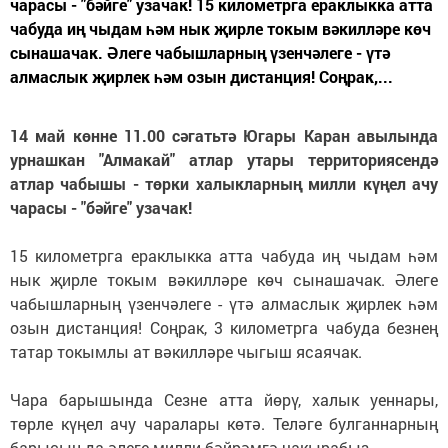
чарасы - "бәйге" узачак! 15 километрга ераклыкка атта
чабуда иң чыдам һәм нык җирле токым вәкилләре көч
сынашачак. Әлеге чабышларның үзенчәлеге - үтә
алмаслык җирлек һәм озын дистанция! Соңрак,...
14 май көнне 11.00 сәгатьтә Югары Каран авылында
урнашкан "Алмакай" атлар утары территориясендә
атлар чабышы - төрки халыкларның милли күңел ачу
чарасы - "бәйге" узачак!
15 километрга ераклыкка атта чабуда иң чыдам һәм
нык җирле токым вәкилләре көч сынашачак. Әлеге
чабышларның үзенчәлеге - үтә алмаслык җирлек һәм
озын дистанция! Соңрак, 3 километрга чабуда безнең
татар токымлы ат вәкилләре чыгыш ясаячак.
Чара барышында Сезне атта йөрү, халык уеннары,
төрле күңел ачу чаралары көтә. Теләге булганнарның
барысын да әлеге милли бәйрәмгә чакырабыз.