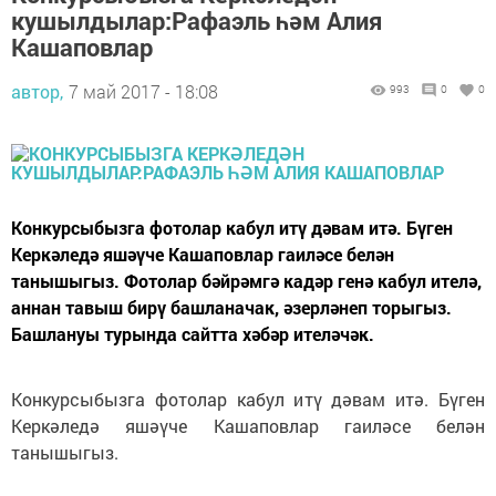
кушылдылар:Рафаэль һәм Алия
Кашаповлар
автор,
7 май 2017 - 18:08
993
0
0
Конкурсыбызга фотолар кабул итү дәвам итә. Бүген
Керкәледә яшәүче Кашаповлар гаиләсе белән
танышыгыз. Фотолар бәйрәмгә кадәр генә кабул ителә,
аннан тавыш бирү башланачак, әзерләнеп торыгыз.
Башлануы турында сайтта хәбәр ителәчәк.
Конкурсыбызга фотолар кабул итү дәвам итә. Бүген
Керкәледә яшәүче Кашаповлар гаиләсе белән
танышыгыз.