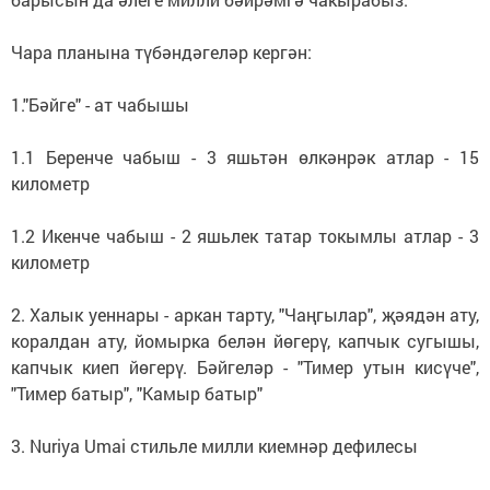
Чара планына түбәндәгеләр кергән:
1."Бәйге" - ат чабышы
1.1 Беренче чабыш - 3 яшьтән өлкәнрәк атлар - 15
километр
1.2 Икенче чабыш - 2 яшьлек татар токымлы атлар - 3
километр
2. Халык уеннары - аркан тарту, "Чаңгылар", җәядән ату,
коралдан ату, йомырка белән йөгерү, капчык сугышы,
капчык киеп йөгерү. Бәйгеләр - "Тимер утын кисүче",
"Тимер батыр", "Камыр батыр"
3. Nuriya Umai стильле милли киемнәр дефилесы