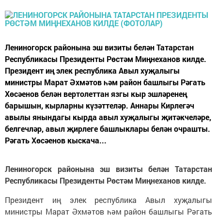
Лениногорск районына эш визиты белән Татарстан
Республикасы Президенты Рөстәм Миңнеханов килде.
Президент иң элек республика Авыл хуҗалыгы
министры Марат Әхмәтов һәм район башлыгы Рәгать
Хөсәенов белән вертолеттан язгы кыр эшләренең
барышын, кырларны күзәттеләр. Аннары Кирлегәч
авылы янындагы кырда авыл хуҗалыгы җитәкчеләре,
белгечләр, авыл җирлеге башлыклары белән очрашты.
Рәгать Хөсәенов кыскача...
Лениногорск районына эш визиты белән Татарстан
Республикасы Президенты Рөстәм Миңнеханов килде.
Президент иң элек республика Авыл хуҗалыгы
министры Марат Әхмәтов һәм район башлыгы Рәгать