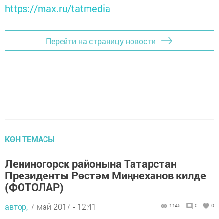
https://max.ru/tatmedia
Перейти на страницу новости
КӨН ТЕМАСЫ
Лениногорск районына Татарстан
Президенты Рөстәм Миңнеханов килде
(ФОТОЛАР)
автор,
7 май 2017 - 12:41
1145
0
0