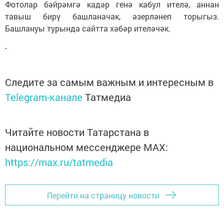
Фотолар бәйрәмгә кадәр генә кабул ителә, аннан
тавыш бирү башланачак, әзерләнеп торыгыз.
Башлануы турында сайтта хәбәр ителәчәк.
Следите за самым важным и интересным в
Telegram-канале
Татмедиа
Читайте новости Татарстана в
национальном мессенджере MАХ:
https://max.ru/tatmedia
Перейти на страницу новости