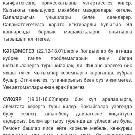
кыяфәтегезне, прическагызны үзгәртәсегез килер.
Кызыклы танышулар, мәхәббәт маҗаралары көтелә.
Балаларыгыз уңышлары белән сөендерер.
Сәламәтлегегезгә карата игътибарлы булыгыз. Ял
көннәрендә барлык мәшәкатьләрне онытырга
тырышып ял итегез.
КӘҖӘМӨГЕЗ
(22.12-18.01)ләргә йолдызлар бу атнада
күбрәк гаилә проблемаларын чишү белән
шөгыльләнергә туры киләчәк, ди. Финанс хәлегез бик
яхшы түгел: чыгымнар керемнәргә караганда, күбрәк
булыр. Әти-әниегез, туганнарыгыз беән сүзгә килмәгез.
Уен автоматларыннан ерак йөрегез.
СУКОЯР
(19.01-18.02)ларга бик күп аралашырга,
элемтәгә керергә туры килер. Вакыйгалар үзәгендә
булу сезнең танып-белү даирәгезне киңәйтүен
аңларсыз. Белем арттыру турында да уйласагыз була.
Ремонт башлар яисә өйгә кирәкле мебель, көнкүреш