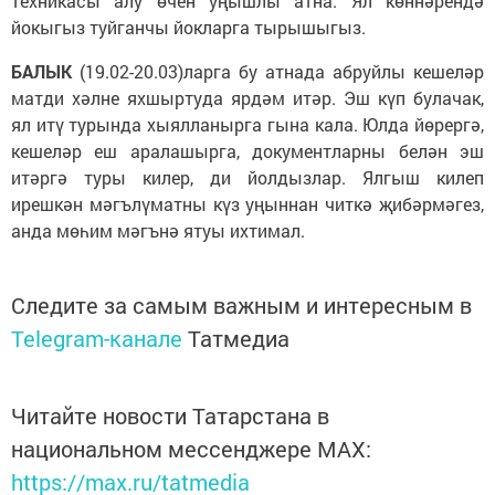
техникасы алу өчен уңышлы атна. Ял көннәрендә
йокыгыз туйганчы йокларга тырышыгыз.
БАЛЫК
(19.02-20.03)ларга бу атнада абруйлы кешеләр
матди хәлне яхшыртуда ярдәм итәр. Эш күп булачак,
ял итү турында хыялланырга гына кала. Юлда йөрергә,
кешеләр еш аралашырга, документларны белән эш
итәргә туры килер, ди йолдызлар. Ялгыш килеп
ирешкән мәгълүматны күз уңыннан читкә җибәрмәгез,
анда мөһим мәгънә ятуы ихтимал.
Следите за самым важным и интересным в
Telegram-канале
Татмедиа
Читайте новости Татарстана в
национальном мессенджере MАХ:
https://max.ru/tatmedia