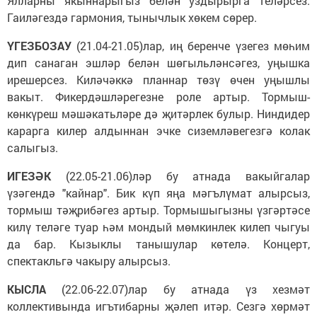
Ялларны якыннарыгыз белән уздырырга теләрсез.
Гаиләгездә гармония, тынычлык хөкем сөрер.
ҮГЕЗБОЗАУ
(21.04-21.05)лар, иң беренче үзегез мөһим
дип санаган эшләр белән шөгыльләнсәгез, уңышка
ирешерсез. Киләчәккә планнар төзү өчен уңышлы
вакыт. Фикердәшләрегезне роле артыр. Тормыш-
көнкүреш мәшәкатьләре дә җитәрлек булыр. Ниндидер
карарга килер алдыннан эчке сиземләвегезгә колак
салыгыз.
ИГЕЗӘК
(22.05-21.06)ләр бу атнада вакыйгалар
үзәгендә "кайнар". Бик күп яңа мәгълүмат алырсыз,
тормыш тәҗрибәгез артыр. Тормышыгызны үзгәртәсе
килү теләге туар һәм мондый мөмкинлек килеп чыгуы
да бар. Кызыклы танышулар көтелә. Концерт,
спектакльгә чакыру алырсыз.
КЫСЛА
(22.06-22.07)лар бу атнада үз хезмәт
коллективында игътибарны җәлеп итәр. Сезгә хөрмәт