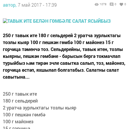
автор,
7 май 2017 - 17:39
1078
0
0
250 г тавык ите 180 г сельдерей 2 уратча зурлыктагы
тозлы кыяр 100 г пешкән гөмбә 100 г майонез 15 г
горчица тәменчә тоз. Сельдерейны, тавык итен, тозлы
кыярны, пешкән гөмбәне - барысын бергә токмачлап
турыйбыз һәм тирән эчле савытка салып, тоз, майонез,
горчица өстәп, яхшылап болгатабыз. Салатны салат
савытына...
250 г тавык ите
180 г сельдерей
2 уратча зурлыктагы тозлы кыяр
100 г пешкән гөмбә
100 г майонез
15 г горчица