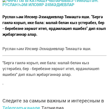
Руслан һәм Илсөер Әхмәдиевлар Тимәштә яши. "Бергә
гаилә корып, ике бала: малай белән кыз үстерәбез, бер
- беребезне хөрмәт итеп, ярдәмләшеп яшибез" дип язып
җибәргәннәр алар.
Руслан һәм Илсөер Әхмәдиевлар Тимәштә яши.
"Бергә гаилә корып, ике бала: малай белән кыз
үстерәбез, бер - беребезне хөрмәт итеп, ярдәмләшеп
яшибез" дип язып җибәргәннәр алар.
Следите за самым важным и интересным в
Telegram-канале
Татмедиа