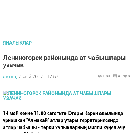
ЯҢАЛЫКЛАР
Лениногорск районында ат чабышлары
узачак
автор,
7 май 2017 - 17:57
1209
0
0
14 май көнне 11.00 сәгатьтә Югары Каран авылында
урнашкан "Алмакай" атлар утары территориясендә
атлар чабышы - төрки халыкларның милли күңел ачу