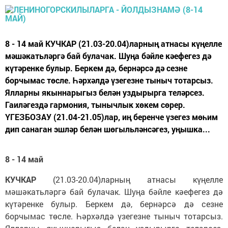
8 - 14 май КУЧКАР (21.03-20.04)ларның атнасы күңелле
мәшәкатьләргә бай булачак. Шуңа бәйле кәефегез дә
күтәренке булыр. Беркем дә, бернәрсә дә сезне
борчымас төсле. Һәрхәлдә үзегезне тыныч тотарсыз.
Ялларны якыннарыгыз белән уздырырга теләрсез.
Гаиләгездә гармония, тынычлык хөкем сөрер.
ҮГЕЗБОЗАУ (21.04-21.05)лар, иң беренче үзегез мөһим
дип санаган эшләр белән шөгыльләнсәгез, уңышка...
8 - 14 май
КУЧКАР
(21.03-20.04)ларның атнасы күңелле
мәшәкатьләргә бай булачак. Шуңа бәйле кәефегез дә
күтәренке булыр. Беркем дә, бернәрсә дә сезне
борчымас төсле. Һәрхәлдә үзегезне тыныч тотарсыз.