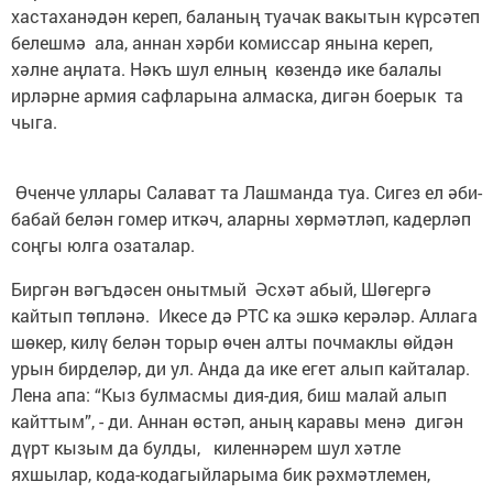
хастаханәдән кереп, баланың туачак вакытын күрсәтеп
белешмә ала, аннан хәрби комиссар янына кереп,
хәлне аңлата. Нәкъ шул елның көзендә ике балалы
ирләрне армия сафларына алмаска, дигән боерык та
чыга.
Өченче уллары Салават та Лашманда туа. Сигез ел әби-
бабай белән гомер иткәч, аларны хөрмәтләп, кадерләп
соңгы юлга озаталар.
Биргән вәгъдәсен онытмый Әсхәт абый, Шөгергә
кайтып төпләнә. Икесе дә РТС ка эшкә керәләр. Аллага
шөкер, килү белән торыр өчен алты почмаклы өйдән
урын бирделәр, ди ул. Анда да ике егет алып кайталар.
Лена апа: “Кыз булмасмы дия-дия, биш малай алып
кайттым”, - ди. Аннан өстәп, аның каравы менә дигән
дүрт кызым да булды, киленнәрем шул хәтле
яхшылар, кода-кодагыйларыма бик рәхмәтлемен,