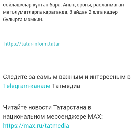
сөйләшүләр күптән бара. Аның срогы, расланмаган
мәгълүматларга караганда, 8 айдан 2 елга кадәр
булырга мөмкин.
https://tatar-inform.tatar
Следите за самым важным и интересным в
Telegram-канале
Татмедиа
Читайте новости Татарстана в
национальном мессенджере MАХ:
https://max.ru/tatmedia