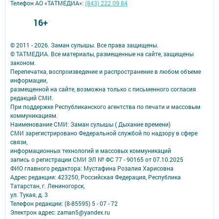
Телефон АО «ТАТМЕДИА»:
(843) 222 09 84
16+
© 2011 - 2026. Заман сулышы. Все права защищены.
© ТАТМЕДИА. Все материалы, размещенные на сайте, защищены
законом.
Перепечатка, воспроизведение и распространение в любом объеме
информации,
размещенной на сайте, возможна только с письменного согласия
редакций СМИ.
При поддержке Республиканского агентства по печати и массовым
коммуникациям.
Наименование СМИ: Заман сулышы ( Дыхание времени)
СМИ зарегистрировано Федеральной службой по надзору в сфере
связи,
информационных технологий и массовых коммуникаций
запись о регистрации СМИ ЭЛ № ФС 77 - 90165 от 07.10.2025
ФИО главного редактора: Мустафина Розалия Харисовна
Адрес редакции: 423250, Российская Федерация, Республика
Татарстан, г. Лениногорск,
ул. Тукая, д. 3
Телефон редакции: (8-85595) 5 - 07 - 72
Электрон адрес: zaman5@yandex.ru