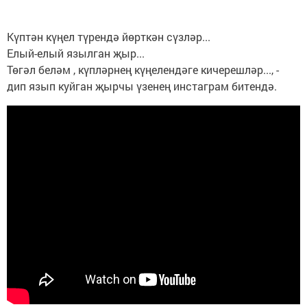
Күптән күңел түрендә йөрткән сүзләр...
Елый-елый язылган җыр...
Төгәл беләм , күпләрнең күңелендәге кичерешләр..., -
дип язып куйган җырчы үзенең инстаграм битендә.