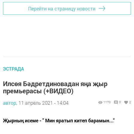
Перейти на страницу новости
ЭСТРАДА
Илсөя Бәдретдиновадан яңа җыр
премьерасы (+ВИДЕО)
автор,
11 апрель 2021 - 14:04
1170
0
2
Җырның исеме - " Мин яратып китеп барамын..."