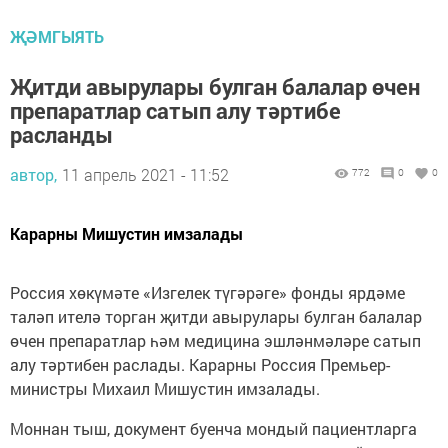
ҖӘМГЫЯТЬ
Җитди авырулары булган балалар өчен
препаратлар сатып алу тәртибе
расланды
автор,
11 апрель 2021 - 11:52
772
0
0
Карарны Мишустин имзалады
Россия хөкүмәте «Изгелек түгәрәге» фонды ярдәме
таләп ителә торган җитди авырулары булган балалар
өчен препаратлар һәм медицина эшләнмәләре сатып
алу тәртибен раслады. Карарны Россия Премьер-
министры Михаил Мишустин имзалады.
Моннан тыш, документ буенча мондый пациентларга