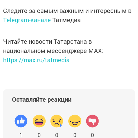
Следите за самым важным и интересным в
Telegram-канале
Татмедиа
Читайте новости Татарстана в
национальном мессенджере MАХ:
https://max.ru/tatmedia
Оставляйте реакции
1
0
0
0
0