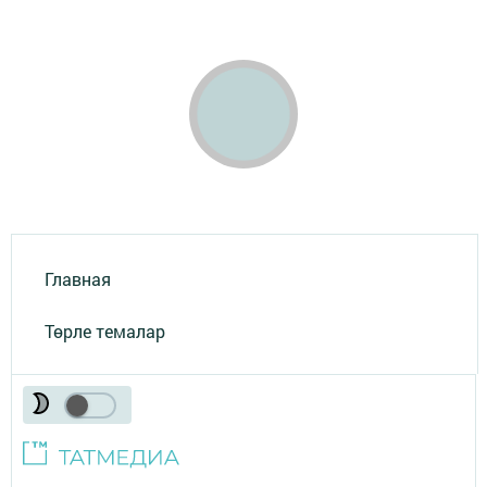
Главная
Төрле темалар