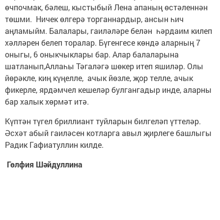
өчпочмак, бәлеш, кыстыбый Лена апаның өстәленнән
төшми. Ничек өлгерә торганнардыр, ансын һич
аңламыйм. Балалары, гаиләләре белән һәрдаим килеп
хәлләрен белеп торалар. Бүгенгесе көндә аларның 7
оныгы, 6 оныкчыклары бар. Алар балаларына
шатланып,Аллаһы Тәгаләгә шөкер итеп яшиләр. Олы
йөрәкле, киң күңелле, ачык йөзле, җор телле, ачык
фикерле, ярдәмчел кешеләр булгангадыр инде, аларны
бар халык хөрмәт итә.
Күптән түгел бриллиант туйларын билгеләп үттеләр.
Әсхәт абый гаиләсен котларга авыл җирлеге башлыгы
Радик Гафиатуллин килде.
Гөлфия Шәйдуллина