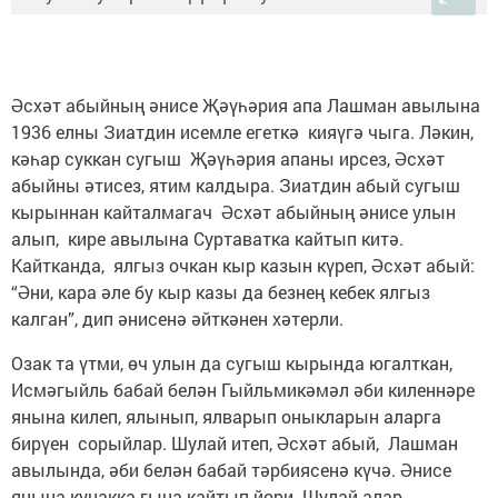
Әсхәт абыйның әнисе Җәүһәрия апа Лашман авылына
1936 елны Зиатдин исемле егеткә кияүгә чыга. Ләкин,
кәһар суккан сугыш Җәүһәрия апаны ирсез, Әсхәт
абыйны әтисез, ятим калдыра. Зиатдин абый сугыш
кырыннан кайталмагач Әсхәт абыйның әнисе улын
алып, кире авылына Суртаватка кайтып китә.
Кайтканда, ялгыз очкан кыр казын күреп, Әсхәт абый:
“Әни, кара әле бу кыр казы да безнең кебек ялгыз
калган”, дип әнисенә әйткәнен хәтерли.
Озак та үтми, өч улын да сугыш кырында югалткан,
Исмәгыйль бабай белән Гыйльмикәмәл әби киленнәре
янына килеп, ялынып, ялварып оныкларын аларга
бирүен сорыйлар. Шулай итеп, Әсхәт абый, Лашман
авылында, әби белән бабай тәрбиясенә күчә. Әнисе
янына кунакка гына кайтып йөри. Шулай алар