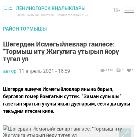
ЛЕНИНОГОРСК ЯҢАЛЫКЛАРЫ
16+
"Заман сулышы" газетасы - Лениногорск районы
РАЙОН ТОРМЫШЫ
Шөгердән Исмәгыйлевлар гаиләсе:
"Тормыш итү Жигулига утырып йөрү
түгел ул
автор,
11 апрель 2021 - 16:59
2146
0
1
Шөгердә яшәүче Исмәгыйловлар янына барып,
бергәләп гомер йомгагын сүттек. “Заман сулышы”
газетын яратып укучы якын дусларым, сезгә дә шуны
тәкъдим итәсем килә.