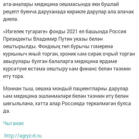
ата-аналары медицина оешмасында яки бушлай
рецепт буенча даруханәдә кирәкле дарулар ала алачак
диелә.
«Изгелек түгәрәге» фонды 2021 ел башында Россия
Президенты Владимир Путин указы белән
оештырылды. Фондның төп бурычы гомеренә
куркыныч яный торган, хроник һәм сирәк очрый торган
авырулары булган балаларга медицина ярдәме
күрсәтүне өстәмә оештыру һәм финанс белән тәэмин
итү тора.
Моннан тыш, оешма мондый пациентларны дарулар
һәм медицина эшләнмәләре белән тәэмин итү белән
шөгыльләнә, хәтта алар Россиядә теркәлмәгән булса
да.
Чыганак
http://agryz-rt.ru