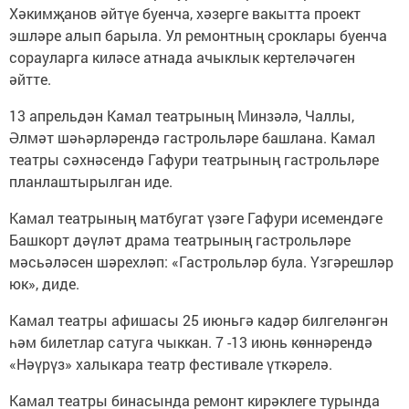
Хәкимҗанов әйтүе буенча, хәзерге вакытта проект
эшләре алып барыла. Ул ремонтның сроклары буенча
сорауларга киләсе атнада ачыклык кертеләчәген
әйтте.
13 апрельдән Камал театрының Минзәлә, Чаллы,
Әлмәт шәһәрләрендә гастрольләре башлана. Камал
театры сәхнәсендә Гафури театрының гастрольләре
планлаштырылган иде.
Камал театрының матбугат үзәге Гафури исемендәге
Башкорт дәүләт драма театрының гастрольләре
мәсьәләсен шәрехләп: «Гастрольләр була. Үзгәрешләр
юк», диде.
Камал театры афишасы 25 июньгә кадәр билгеләнгән
һәм билетлар сатуга чыккан. 7 -13 июнь көннәрендә
«Нәүрүз» халыкара театр фестивале үткәрелә.
Камал театры бинасында ремонт кирәклеге турында