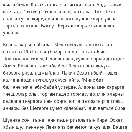
кызы белән Казахстанга чыгып китәләр. Анда ачык
шахтада “путеец” булып эшли, юл сала. Тик Лена
апаны туган җире, авылын сагыну хисе кире үзенә
тартып кайтара. Һәм ул Керкәле карьерына эшкә
урнаша.
Кышка карьер ябыла. Менә шул эштән туктаган
вакытта 1961 елның 6 мартында Әсхәт абый,
Лашманнан килеп, Лена апаның кулын сорый да инде.
Әнисе Роза апа һәм абыйсы Лена апаны кияүгә
бирергә ризалашмыйлар. Ләкин Әсхәт абый төшеп
калганнардан түгел, үз сүзен әйтә. “Мине бит
белгәнегезчә, әби-бабай үстерде. Аларны мин карарга
тиеш. Алар олы, торган кадәр тормаслар, мин аларны
кадерләп карарга һәм соңгы юлга да озатырга тиеш,
аннары без Шөгергә күчеп килербез”, дип вәгъдә бирә.
Шуннан соң гына әни кеше ризалыгын бирә. Әсхәт
абый шул көнне ук Лена апа белән юлга кузгала. Башта