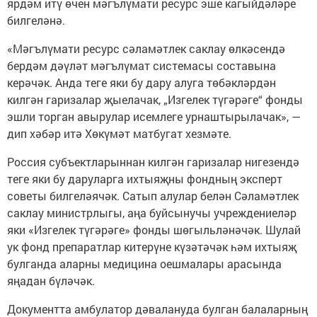
ярдәм итү өчен мәгълүмати ресурс эше кагыйдәләре
билгеләнә.
«Мәгълүмати ресурс сәламәтлек саклау өлкәсендә
бердәм дәүләт мәгълүмат системасы составына
керәчәк. Анда теге яки бу дару алуга төбәкләрдән
килгән гаризалар җыелачак, „Изгелек түгәрәге“ фонды
эшли торган авырулар исемлеге урнаштырылачак», —
дип хәбәр итә Хөкүмәт матбугат хезмәте.
Россия субъектларыннан килгән гаризалар нигезендә
теге яки бу даруларга ихтыяҗны фондның эксперт
советы билгеләячәк. Сатып алулар белән Сәламәтлек
саклау министрлыгы, аңа буйсынучы учреждениеләр
яки «Изгелек түгәрәге» фонды шөгыльләнәчәк. Шулай
ук фонд препаратлар китерүне күзәтәчәк һәм ихтыяҗ
булганда аларны медицина оешмалары арасында
яңадан бүләчәк.
Документта амбулатор дәвалануда булган балаларның