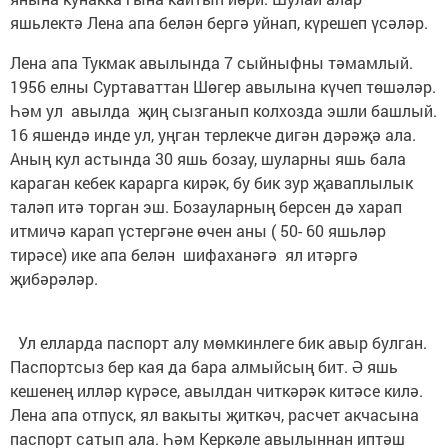
яшьлектә Лена апа белән бергә уйнап, күрешеп үсәләр.
Лена апа Тукмак авылында 7 сыйныфны тәмамлый.
1956 елны Суртаваттан Шөгер авылына күчеп төшәләр.
Һәм ул авылда җиң сызганып колхозда эшли башлый.
16 яшендә инде ул, уңган терлекче дигән дәрәҗә ала.
Аның кул астында 30 яшь бозау, шуларны яшь бала
караган кебек карарга кирәк, бу бик зур җаваплылык
таләп итә торган эш. Бозауларның берсен дә харап
итмичә карап үстергәне өчен аны ( 50- 60 яшьләр
тирәсе) ике апа белән шифаханәгә ял итәргә
җибәрәләр.
Ул елларда паспорт алу мөмкинлеге бик авыр булган.
Паспортсыз бер кая да бара алмыйсың бит. Ә яшь
кешенең илләр күрәсе, авылдан читкәрәк китәсе килә.
Лена апа отпуск, ял вакыты җиткәч, расчет акчасына
паспорт сатып ала. Һәм Керкәле авылыннан иптәш