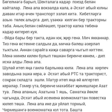
Бөгелмәгә барып, Шенталага кадәр поезд белән
кайталар. Лена апа вокзалда кала, ә Әсхәт абый юлны
дәвам итәр өчен транспорт эзләп китә. Кибетләргә
азык- төлек алырга дип, үзәккә килгән бер тракторны
таба. Аның белән сөйләшеп, трактор капка төбенә
кадәр китереп куя.
- Өйдә бары бер такта, идән юк, җир генә. Мич якканнар.
Тиз генә өстемне салдым да, мичкә бәлеш әзерләп
тыктым. Аннан сарайга кәҗә саварга чыгып киттем.
Менә минем килен булып төшкән беренче көнем, - дип
искә алды Лена апа.
Шулай итеп яңа гаилә барлыкка килә. Лена апа кирпеч
заводына эшкә керә, ә Әсхәт абый РТС та тракторист,
соңрак складта эшли. Матур итеп яңа өй өлгертеп
керәләр. Гомер үтә, беренче мәхәббәт җимешләре Азат
туа. Лена апаның Азатына 1 яшь, Саматка йөкле
чагында, Әсхәт абый исеменә военкоматтан повестка
килеп төшә. Лена апа ике дә уйлап тормый,
Чирмешәнгә военкоматка юл тота. Башта