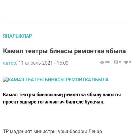
ЯҢАЛЫКЛАР
Камал театры бинасы ремонтка ябыла
автор,
11 апрель 2021 - 15:09
802
0
0
Камал театры бинасының ремонтка ябылу вакыты
проект эшләре төгәлләнгәч билгеле булачак.
ТР мәдәният министры урынбасары Ленар