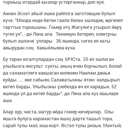
тормыш итәрдәй кызлар үстергәннәр, дип куя.
Аннан Әсхәт абый эшкә райпога заготовщик булып
күчә. “Монда инде бөтен гаилә белән эшләдек, җигелеп
тарттык тормышны. Гомер итү Жигулигә утырып йөрү
түгел ул”, - ди Лена апа. Техникум бетереп, электрчы
булып эшләче уллары 36 яшендә, сигез ел каты
авырудан соң бакыйлыкка күчә.
Бу тирән югалтулардан соң МЧСта, 25 ел эшләгән
улыбызга инсульт сукты, аның өчен борчылып, болай
да сәламәтлеге какшаган киленем Наиләм дөнья
куйды. .... ике сабыен, Салаватымны ятим калдырып
китеп барды. Улыбызны үзебездә өч ел карадык. 52
яшендә ул да китеп барды”, ди Лена апа күз яшьләре
аша.
Алар зур, чиста, матур өйдә гомер кичерәләр. Олы
яшьтә булуга карамастан яшәү дәрте ташып тора,
сарай тулы мал, кош-корт. Өстәл тулы ризык. Мантый,