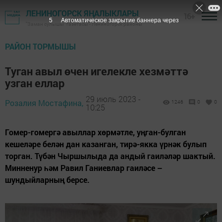
ЛЕНИНОГОРСК ЯҢАЛЫКЛАРЫ
16+
4
Автоматическое закрытие баннера через
"Заман сулышы" газетасы - Лениногорск районы
РАЙОН ТОРМЫШЫ
Туган авыл өчен игелекле хезмәттә
узган еллар
29 июль 2023 -
Розалия Мостафина,
1246
0
0
10:25
Гомер-гомергә авыллар хөрмәтле, уңган-булган
кешеләре белән дан казанган, тирә-якка үрнәк булып
торган. Түбән Чыршылыда да андый гаиләләр шактый.
Минненур һәм Равил Ганиевлар гаиләсе –
шундыйларның берсе.