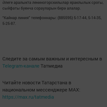
Әлеге аралыкта лениногорскилылар яраклылык срогы,
сыйфаты буенча сорауларын бирә алалар.
“Кайнар линия” телефоннары: (885595) 5-17-44, 5-14-35,
5-25-87.
Следите за самым важным и интересным в
Telegram-канале
Татмедиа
Читайте новости Татарстана в
национальном мессенджере MАХ:
https://max.ru/tatmedia