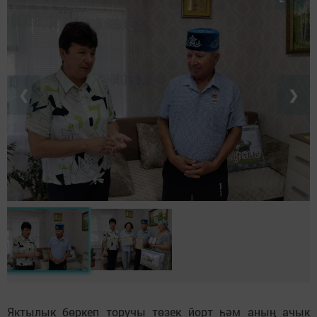
❮
❯
Яктылык бөркеп торучы төзек йорт һәм аның ачык