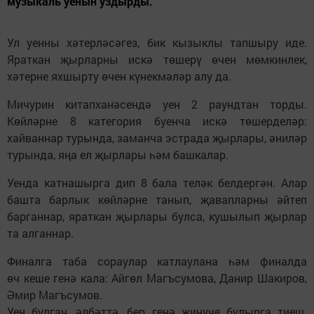
музыкаль уенын уздырды.
Ул уенны хәтерләсәгез, бик кызыклы тапшыру иде.
Яраткан җырларны искә төшерү өчен мөмкинлек,
хәтерне яхшырту өчен күнекмәләр алу да.
Мичурин китапханәсендә уен 2 раундтан торды.
Көйләрне 8 категория буенча искә төшерделәр:
хайваннар турында, заманча эстрада җырлары, әниләр
турында, яңа ел җырлары һәм башкалар.
Уенда катнашырга дип 8 бала теләк белдергән. Алар
башта барлык көйләрне танып, җавапларны әйтеп
барганнар, яраткан җырлары булса, кушылып җырлар
та алганнар.
Финалга таба сораулар катлаулана һәм финалда
өч кеше генә кала: Айгөл Магъсумова, Данир Шакиров,
Әмир Магъсумов.
Уен булгач, әлбәттә, бер генә җиңүче булырга тиеш.