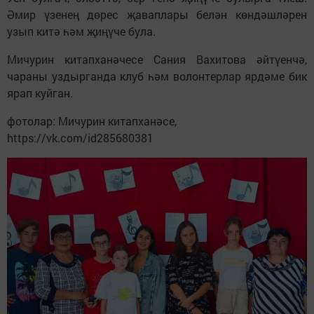
Әмир үзенең дөрес җаваплары белән көндәшләрен
узып китә һәм җиңүче була.
Мичурин китапханәчесе Сания Вахитова әйтүенчә,
чараны уздырганда клуб һәм волонтерлар ярдәме бик
ярап куйган.
фотолар: Мичурин китапханәсе,
https://vk.com/id285680381