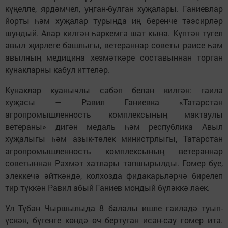
күңелле, ярдәмчел, уңган-булган хуҗалары. Ганиевлар
йорты һәм хуҗалар турында иң беренче тәэсирләр
шундый. Алар килгән һәркемгә шат кына. Күптән түгел
авыл җирлеге башлыгы, ветераннар советы рәисе һәм
авылның медицина хезмәткәре составыннан торган
кунакларны кабул иттеләр.
Кунаклар куанычлы сәбәп белән килгән: гаилә
хуҗасы — Равил Ганиевка «Татарстан
агропромышленность комплексының мактаулы
ветераны» дигән медаль һәм республика Авыл
хуҗалыгы һәм азык-төлек министрлыгы, Татарстан
агропромышленность комплексының ветераннар
советыннан Рәхмәт хатлары тапшырылды. Гомер буе,
элеккечә әйткәндә, колхозда фидакарьләрчә бирелеп
тир түккән Равил абый Ганиев мондый бүләккә лаек.
Ул Түбән Чыршылыда 8 балалы ишле гаиләдә туып-
үскән, бүгенге көндә өч бертуган исән-сау гомер итә.