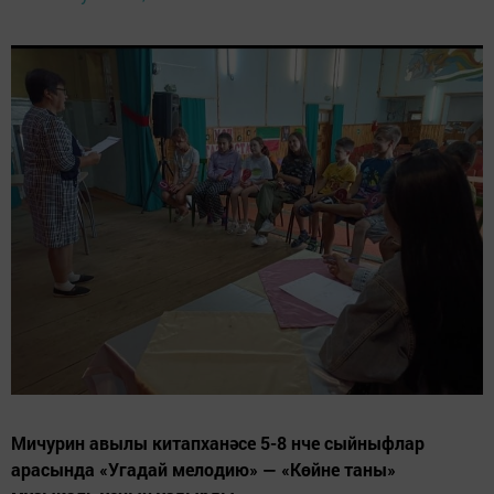
Мичурин авылы китапханәсе 5-8 нче сыйныфлар
арасында «Угадай мелодию» — «Көйне таны»