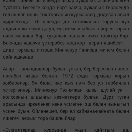
Равил Ганиев 60 яшендә аграр хуҗалыкта эшчәнлеген
туктата. Бүгенге көндә йорт-бакча, хуҗалык тирәсендә
гел эшләп йөри, тик торганын күрмәссең, диделәр авыл
җирлегендә. 76 яшендә дә техникасыз торуны күз
алдына китерми дә ул, «үз йомышыбызга йөреп торыр
өчен машина бар, хуҗалык эшләре өчен трактор бар.
Бакчада яшелчә үстерәбез, кош-корт асрап яшибез», —
диде тормыш иптәше Минненур Ганиева минем белән
сөйләшкәндә.
Алар — авылдашлар булып үскән, бер-берсенең нәсел-
нәсәбен яхшы белгән. 1972 елда тормыш корып
җибәрәләр. Өч бала: ике кыз һәм бер ул тәрбияләп
үстергәннәр. Минненур Рәхимҗан кызы шулай ук —
колхозның алдынгы хезмәткәре булган. Дүрт туган
арасында иркәләнеп кенә үсмәгән, эш белән чыныгып
үскән буын. Өйләнешеп, бер ел кайнана-кайната белән
яшәгәч, аерым тора башлыйлар.
«Бухгалтерлар курсында укып кайттым да,