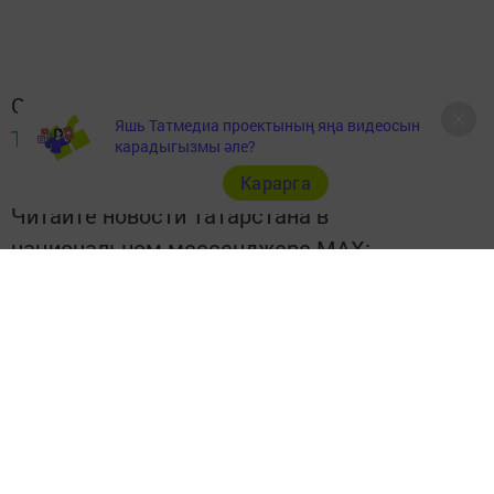
Следите за самым важным и интересным в
Яшь Татмедиа проектының яңа видеосын
Telegram-канале
Татмедиа
карадыгызмы әле?
Карарга
Читайте новости Татарстана в
национальном мессенджере MАХ:
https://max.ru/tatmedia
Перейти на страницу новости