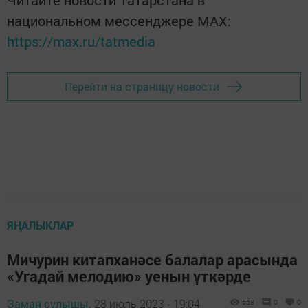
национальном мессенджере MАХ:
https://max.ru/tatmedia
Перейти на страницу новости
ЯҢАЛЫКЛАР
Мичурин китапханәсе балалар арасында
«Угадай мелодию» уенын үткәрде
Заман сулышы,
28 июль 2023 - 19:04
558
0
0