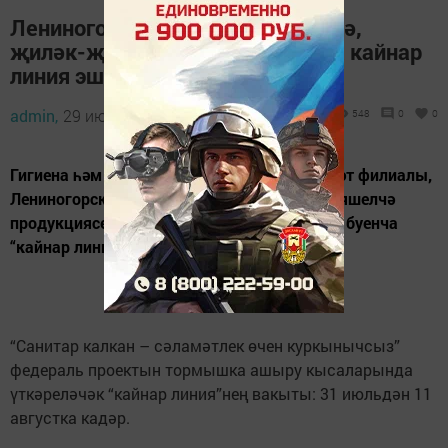
Лениногорскилылар өчен яшелчә,
җиләк-җимеш сыйфаты буенча кайнар
линия эшли башлый
admin,
29 июль 2023 - 09:05
548
0
0
Гигиена һәм эпидеомиология үзәгенең Әлмәт филиалы,
Лениногорск бүлекчәсе җиләк-җимеш һәм яшелчә
продукциясе сыйфаты, куркынычсызлыгы буенча
“кайнар линия” оештырылуын хәбәр итә.
“Санитар калкан – сәламәтлек өчен куркынычсыз”
федераль проектын тормышка ашыру кысаларында
үткәреләчәк “кайнар линия”нең вакыты: 31 июльдән 11
августка кадәр.