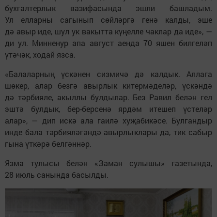
бухгалтерлык вазифасында эшли башладым.
Ул елларны сагынып сөйләргә генә калды, эше
дә авыр иде, шул ук вакытта күңелле чаклар да иде», —
ди ул. Минненур апа август аенда 70 яшен билгеләп
үтәчәк, ходай язса.
«Балаларның үскәнен сизмичә дә калдык. Аллага
шөкер, алар безгә авырлык китермәделәр, үскәндә
дә тәрбияле, акыллы булдылар. Без Равил белән гел
эштә булдык, бер-берсенә ярдәм итешеп үстеләр
алар», — дип искә ала гаилә хуҗабикәсе. Булгандыр
инде бала тәрбияләгәндә авырлыклары да, тик сабыр
гына үткәрә белгәннәр.
Язма тулысы белән «Заман сулышы» газетында,
28 июль санында басылды.