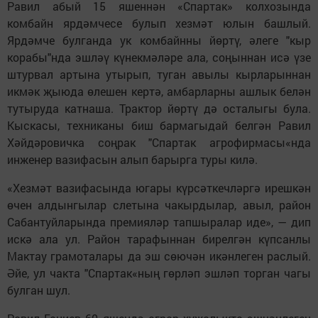
Равил абый 15 яшеннән «Спартак» колхозында
комбайн ярдәмчесе булып хезмәт юлын башлый.
Ярдәмче булганда ук комбайнны йөртү, әлеге "кыр
корабы"нда эшләү күнекмәләре ала, соңыннан исә үзе
штурвал артына утырып, туган авылы кырларыннан
икмәк җыюда өлешен кертә, амбарларны ашлык белән
тутыруда катнаша. Трактор йөртү дә осталыгы була.
Кыскасы, техниканы биш бармагыдай белгән Равил
Хәйдәровичка соңрак "Спартак агрофирмасы«нда
инженер вазифасын алып барырга туры килә.
«Хезмәт вазифасында югары күрсәткечләргә ирешкән
өчен алдынгылар слетына чакырдылар, авыл, район
Сабантуйларында премияләр тапшыралар иде», — дип
искә ала ул. Район тарафыннан бирелгән күпсанлы
Мактау грамоталары да эш сөючән икәнлеген раслый.
Әйе, ул чакта "Спартак«ның гөрләп эшләп торган чагы
булган шул.