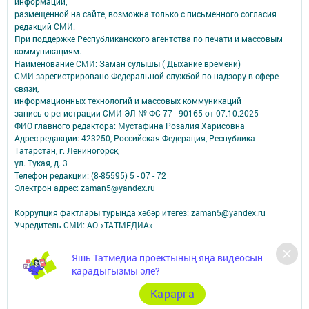
информации,
размещенной на сайте, возможна только с письменного согласия
редакций СМИ.
При поддержке Республиканского агентства по печати и массовым
коммуникациям.
Наименование СМИ: Заман сулышы ( Дыхание времени)
СМИ зарегистрировано Федеральной службой по надзору в сфере
связи,
информационных технологий и массовых коммуникаций
запись о регистрации СМИ ЭЛ № ФС 77 - 90165 от 07.10.2025
ФИО главного редактора: Мустафина Розалия Харисовна
Адрес редакции: 423250, Российская Федерация, Республика
Татарстан, г. Лениногорск,
ул. Тукая, д. 3
Телефон редакции: (8-85595) 5 - 07 - 72
Электрон адрес: zaman5@yandex.ru
Коррупция фактлары турында хәбәр итегез: zaman5@yandex.ru
Учредитель СМИ: АО «ТАТМЕДИА»
Антикоррупционная политика
Яшь Татмедиа проектының яңа видеосын
АО «ТАТМЕДИА» использует «cookie»
для персонализации сервисов и
карадыгызмы әле?
удобства пользователей сайтом.
Использование «cookie» можно отменить в настройках браузера.
Карарга
Политика конфиденциальности