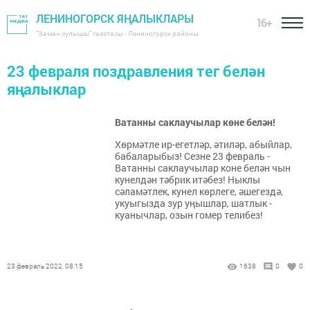
ЛЕНИНОГОРСК ЯҢАЛЫКЛАРЫ
16+
"Заман сулышы" газетасы - Лениногорск районы
23 февраля поздравления тег белән
яңалыклар
Ватанны саклаучылар көне белән!
Хөрмәтле ир-егетләр, әтиләр, абыйлар,
бабаларыбыз! Сезне 23 февраль -
Ватанны саклаучылар коне белән чын
кунелдән тәбрик итәбез! Ныклы
сәламәтлек, кунел көрлеге, әшегездә,
укуыгызда зур уңышлар, шатлык -
куанычлар, озын гомер телибез!
23 февраль 2022, 08:15
1638
0
0