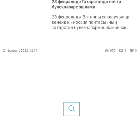
23 февральдә Татарстанда почта
бүлекчәләре эшләми
23 февральдә, Ватанны саклаучылар
көнендә, «Россия почтасы»ның
Татарстан бүлекчәләре эшләмиячәк.
21 февраль 2022, 12:11
950
0
0