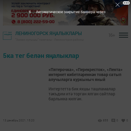
6
Автоматическое закрытие баннера через
ЛЕНИНОГОРСК ЯҢАЛЫКЛАРЫ
16+
"Заман сулышы" газетасы - Лениногорск районы
5ка тег белән яңалыклар
«Пятерочка», «Перекресток», «Лента»
интернет кибетләреннән товар сатып
алучыларга куркыныч яный
Интертетта бик яхшы ташламалар
тәкъдим итә торган ялган сайтлар
барлыкка килгән.
13 декабрь 2021, 15:20
855
0
0