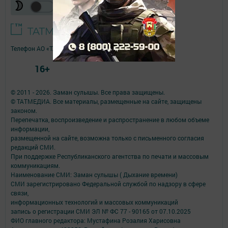
Телефон АО «ТАТМЕДИА»:
(843) 222 09 84
16+
© 2011 - 2026. Заман сулышы. Все права защищены.
© ТАТМЕДИА. Все материалы, размещенные на сайте, защищены
законом.
Перепечатка, воспроизведение и распространение в любом объеме
информации,
размещенной на сайте, возможна только с письменного согласия
редакций СМИ.
При поддержке Республиканского агентства по печати и массовым
коммуникациям.
Наименование СМИ: Заман сулышы ( Дыхание времени)
СМИ зарегистрировано Федеральной службой по надзору в сфере
связи,
информационных технологий и массовых коммуникаций
запись о регистрации СМИ ЭЛ № ФС 77 - 90165 от 07.10.2025
ФИО главного редактора: Мустафина Розалия Харисовна