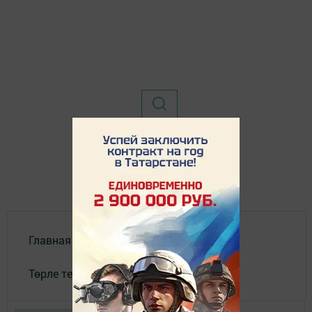
Главная
Төрле темалар