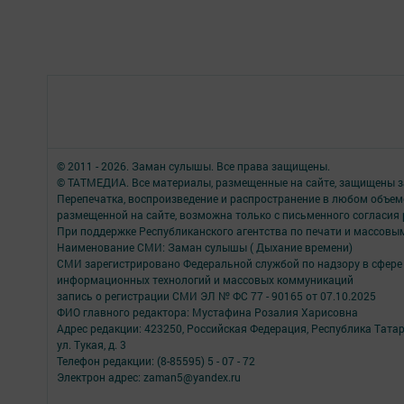
© 2011 - 2026. Заман сулышы. Все права защищены.
© ТАТМЕДИА. Все материалы, размещенные на сайте, защищены з
Перепечатка, воспроизведение и распространение в любом объе
размещенной на сайте, возможна только с письменного согласия
При поддержке Республиканского агентства по печати и массов
Наименование СМИ: Заман сулышы ( Дыхание времени)
СМИ зарегистрировано Федеральной службой по надзору в сфере 
информационных технологий и массовых коммуникаций
запись о регистрации СМИ ЭЛ № ФС 77 - 90165 от 07.10.2025
ФИО главного редактора: Мустафина Розалия Харисовна
Адрес редакции: 423250, Российская Федерация, Республика Татарс
ул. Тукая, д. 3
Телефон редакции: (8-85595) 5 - 07 - 72
Электрон адрес: zaman5@yandex.ru