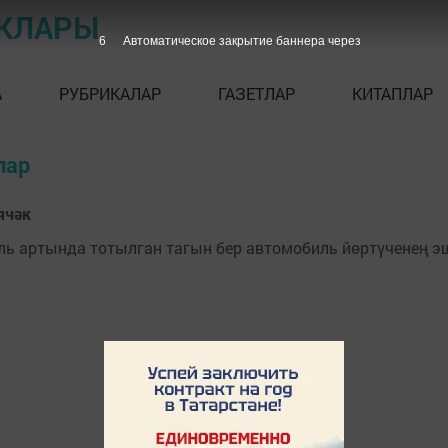
ЫКЛАРЫ
6
Автоматическое закрытие баннера через
А
РУБРИКАЛАР
ГАЗЕТЛАР
КИТАПЛАР
лар
ячәк
ль артында тотылган тагын бер автомобиль йөртүченең э