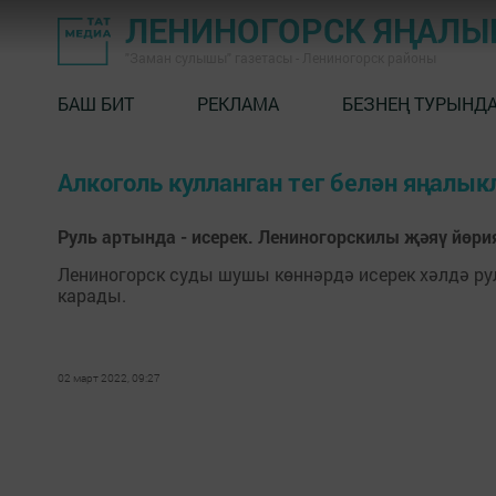
ЛЕНИНОГОРСК ЯҢАЛ
"Заман сулышы" газетасы - Лениногорск районы
БАШ БИТ
РЕКЛАМА
БЕЗНЕҢ ТУРЫНД
Алкоголь кулланган тег белән яңалык
Руль артында - исерек. Лениногорскилы җәяү йөри
Лениногорск суды шушы көннәрдә исерек хәлдә ру
карады.
02 март 2022, 09:27