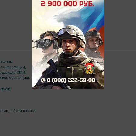
Главная
Төрле темалар
аконом.
ме информации,
 редакций СМИ.
ым коммуникациям.
связи,
тан, г. Лениногорск,