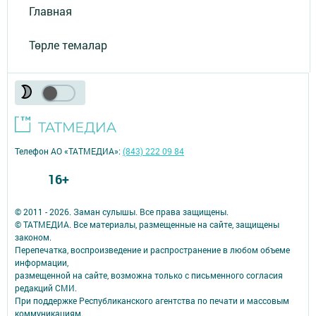
Главная
Төрле темалар
Телефон АО «ТАТМЕДИА»:
(843) 222 09 84
16+
© 2011 - 2026. Заман сулышы. Все права защищены.
© ТАТМЕДИА. Все материалы, размещенные на сайте, защищены
законом.
Перепечатка, воспроизведение и распространение в любом объеме
информации,
размещенной на сайте, возможна только с письменного согласия
редакций СМИ.
При поддержке Республиканского агентства по печати и массовым
коммуникациям.