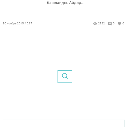
башланды. Айдар...
30 ноябрь 2015, 10:37
2922
0
0