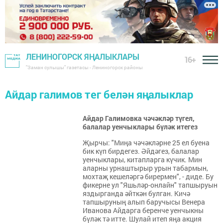
ЛЕНИНОГОРСК ЯҢАЛЫКЛАРЫ
16+
"Заман сулышы" газетасы - Лениногорск районы
Айдар галимов тег белән яңалыклар
Айдар Галимовка чәчәкләр түгел,
балалар уенчыклары бүләк итегез
Җырчы: "Миңа чәчәкләрне 25 ел буена
бик күп бирдегез. Әйдәгез, балалар
уенчыклары, китапларга күчик. Мин
аларны урнаштырыр урын табармын,
мохтаҗ кешеләргә бирермен", - диде. Бу
фикерне ул "Яшьләр-онлайн" тапшыруын
яздырганда әйткән булган. Кичә
тапшыруның алып баручысы Венера
Иванова Айдарга беренче уенчыкны
бүләк тә итте. Шулай итеп яңа акция