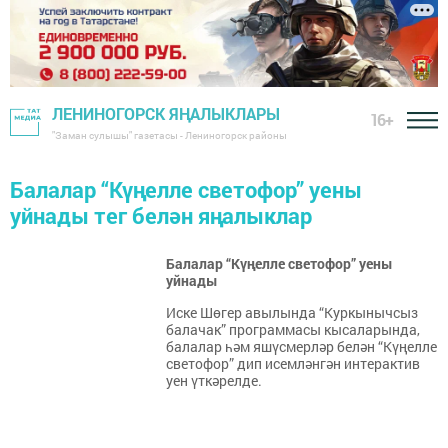
ЛЕНИНОГОРСК ЯҢАЛЫКЛАРЫ
16+
"Заман сулышы" газетасы - Лениногорск районы
Балалар “Күңелле светофор” уены
уйнады тег белән яңалыклар
Балалар “Күңелле светофор” уены
уйнады
Иске Шөгер авылында “Куркынычсыз
балачак” программасы кысаларында,
балалар һәм яшүсмерләр белән “Күңелле
светофор” дип исемләнгән интерактив
уен үткәрелде.