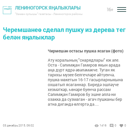
ЛЕНИНОГОРСК ЯҢАЛЫКЛАРЫ
16+
"Заман сулышы" газетасы - Лениногорск районы
Черемшанеө сделал пушку из дерева тег
белән яңалыклар
Чирмешән остасы пушка ясаган (фото)
Ату коралының "снарядлары" юк әле.
Оста - Сәлимҗан Гамиров якын арада
аңа дүрт ядрә әвәләмәкче. Туган як
тарихы музее белгечләре әйтүенчә,
пушка макетын 16-17 гасырларныкына
охшатып ясаганнар. Биредә эшләүче
хезмәткәр, һөнәре буенча рәссам
Сәлимҗан Гамиров бу эшне әллә ни
озакка да сузмаган - агач пушканы бер
атна дигәндә өлгертә дә....
03 декабрь 2015, 06:02
1416
0
0