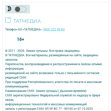
Телефон АО «ТАТМЕДИА»:
(843) 222 09 84
16+
© 2011 - 2026. Заман сулышы. Все права защищены.
© ТАТМЕДИА. Все материалы, размещенные на сайте, защищены
законом.
Перепечатка, воспроизведение и распространение в любом объеме
информации,
размещенной на сайте, возможна только с письменного согласия
редакций СМИ.
При поддержке Республиканского агентства по печати и массовым
коммуникациям.
Наименование СМИ: Заман сулышы ( Дыхание времени)
СМИ зарегистрировано Федеральной службой по надзору в сфере
связи,
информационных технологий и массовых коммуникаций
запись о регистрации СМИ ЭЛ № ФС 77 - 90165 от 07.10.2025