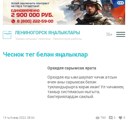
ЛЕНИНОГОРСК ЯҢАЛЫКЛАРЫ
16+
"Заман сулышы" газетасы - Лениногорск районы
Чеснок тег белән яңалыклар
Орхидея сарымсак ярата
Орхидея еш һәм шаулап чәчәк атсын
өчен аны сарымсак белән
тукландырырга кирәк икән! Ул чәчәкнең
тамыр системасын ныгыта,
бактерияләрдән саклый.
13 гыйнвар 2022, 08:34
793
0
0