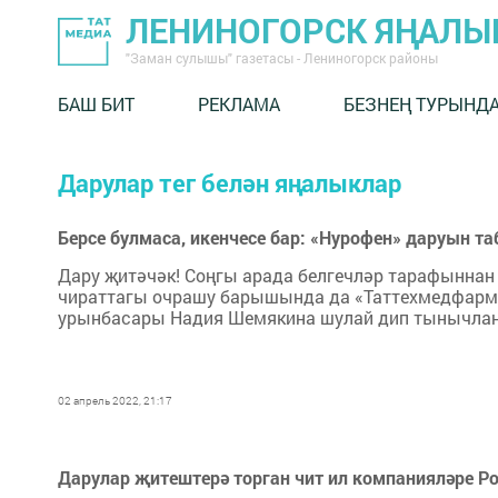
ЛЕНИНОГОРСК ЯҢАЛ
"Заман сулышы" газетасы - Лениногорск районы
БАШ БИТ
РЕКЛАМА
БЕЗНЕҢ ТУРЫНД
Дарулар тег белән яңалыклар
Берсе булмаса, икенчесе бар: «Нурофен» даруын 
Дару җитәчәк! Соңгы арада белгечләр тарафыннан 
чираттагы очрашу барышында да «Таттехмедфарм»
урынбасары Надия Шемякина шулай дип тынычла
02 апрель 2022, 21:17
Дарулар җитештерә торган чит ил компанияләре Р