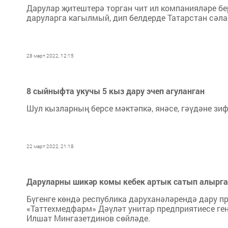
Дарулар җитештерә торган чит ил компанияләре бе
даруларга кагылмый, дип белдерде Татарстан сәл
28 март 2022, 12:15
8 сыйныфта укучы 5 кыз дару эчеп агуланган
Шул кызларның берсе мәктәпкә, янәсе, гәүдәне зиф
22 март 2022, 21:18
Даруларны шикәр комы кебек артык сатып алырга
Бүгенге көндә республика даруханәләрендә дару п
«Таттехмедфарм» Дәүләт унитар предприятиесе г
Илшат Мингазетдинов сөйләде.