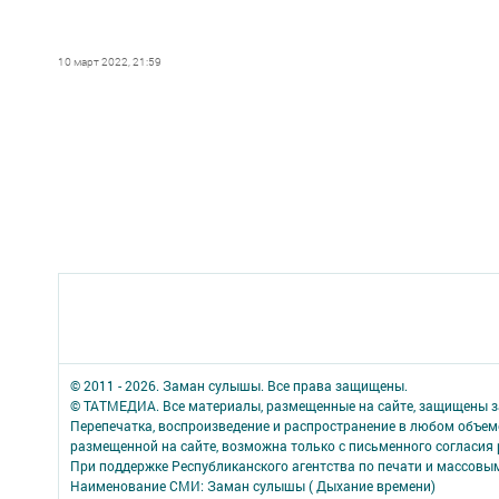
10 март 2022, 21:59
© 2011 - 2026. Заман сулышы. Все права защищены.
© ТАТМЕДИА. Все материалы, размещенные на сайте, защищены з
Перепечатка, воспроизведение и распространение в любом объе
размещенной на сайте, возможна только с письменного согласия
При поддержке Республиканского агентства по печати и массов
Наименование СМИ: Заман сулышы ( Дыхание времени)