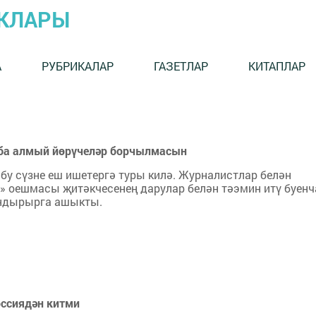
ЫКЛАРЫ
А
РУБРИКАЛАР
ГАЗЕТЛАР
КИТАПЛАР
таба алмый йөрүчеләр борчылмасын
бу сүзне еш ишетергә туры килә. Журналистлар белән
 оешмасы җитәкчесенең дарулар белән тәэмин итү буенч
ндырырга ашыкты.
оссиядән китми