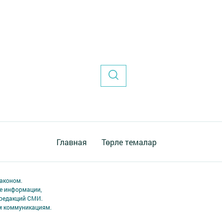
Главная
Төрле темалар
аконом.
ме информации,
 редакций СМИ.
ым коммуникациям.