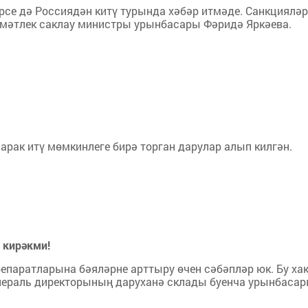
рсе дә Россиядән китү турында хәбәр итмәде. Санкцияләр
амәтлек саклау министры урынбасары Фәридә Яркәева.
арак итү мөмкинлеге бирә торган дарулар алып килгән.
 кирәкми!
репаратларына бәяләрне арттыру өчен сәбәпләр юк. Бу ха
енераль директорының даруханә склады буенча урынбаса