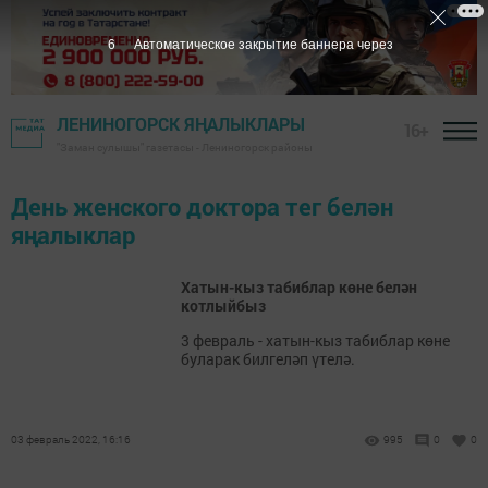
6
Автоматическое закрытие баннера через
ЛЕНИНОГОРСК ЯҢАЛЫКЛАРЫ
16+
"Заман сулышы" газетасы - Лениногорск районы
День женского доктора тег белән
яңалыклар
Хатын-кыз табиблар көне белән
котлыйбыз
3 февраль - хатын-кыз табиблар көне
буларак билгеләп үтелә.
03 февраль 2022, 16:16
995
0
0