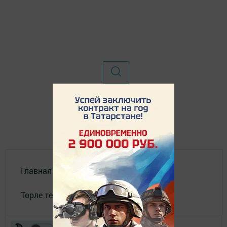
Главная
Төрле темалар