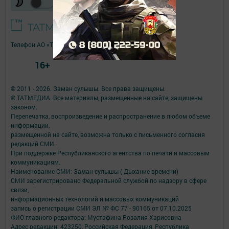
Телефон АО «ТАТМЕДИА»:
(843) 222 09 84
16+
© 2011 - 2026. Заман сулышы. Все права защищены.
© ТАТМЕДИА. Все материалы, размещенные на сайте, защищены
законом.
Перепечатка, воспроизведение и распространение в любом объеме
информации,
размещенной на сайте, возможна только с письменного согласия
редакций СМИ.
При поддержке Республиканского агентства по печати и массовым
коммуникациям.
Наименование СМИ: Заман сулышы ( Дыхание времени)
СМИ зарегистрировано Федеральной службой по надзору в сфере
связи,
информационных технологий и массовых коммуникаций
запись о регистрации СМИ ЭЛ № ФС 77 - 90165 от 07.10.2025
ФИО главного редактора: Мустафина Розалия Харисовна
Адрес редакции: 423250, Российская Федерация, Республика