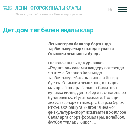
ЛЕНИНОГОРСК ЯҢАЛЫКЛАРЫ
16+
"Заман сулышы" газетасы - Лениногорск районы
Дет.дом тег белән яңалыклар
Лениногорск балалар йортында
тәрбияләнүчеләр янында кунакта
Олимпия чемпионы булды
Глазово авылында урнашкан
«Родничок» сәламәтләндерү лагерендә
ял итүче Балалар йортында
тәрбияләнүче балалар янына йөгерү
буенча Олимпия чемпионы, юстиция
майоры Гөлнара Галкина-Сәмитова
кунакка килде, дип хәбәр итә эчке эшләр
бүлегенең матбугат хезмәте. Полиция
хезмәткәрләре ятимнәргә бәйрәм бүләк
иткән. Оочрашуга килгән "Динамо"
физкультура-спорт җәмгыяте вәкилләре
балаларга спорт формалары, волейбол,
футбол туплары биреп,...