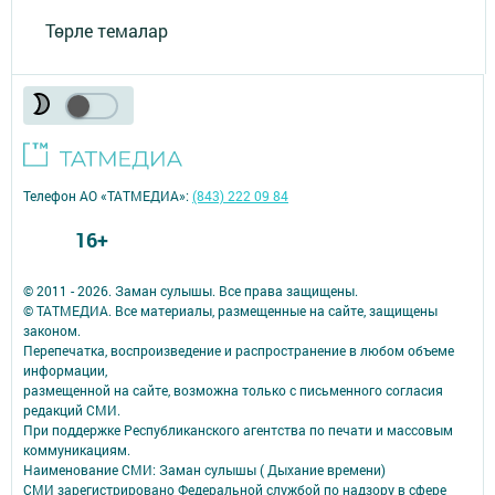
Төрле темалар
Телефон АО «ТАТМЕДИА»:
(843) 222 09 84
16+
© 2011 - 2026. Заман сулышы. Все права защищены.
© ТАТМЕДИА. Все материалы, размещенные на сайте, защищены
законом.
Перепечатка, воспроизведение и распространение в любом объеме
информации,
размещенной на сайте, возможна только с письменного согласия
редакций СМИ.
При поддержке Республиканского агентства по печати и массовым
коммуникациям.
Наименование СМИ: Заман сулышы ( Дыхание времени)
СМИ зарегистрировано Федеральной службой по надзору в сфере