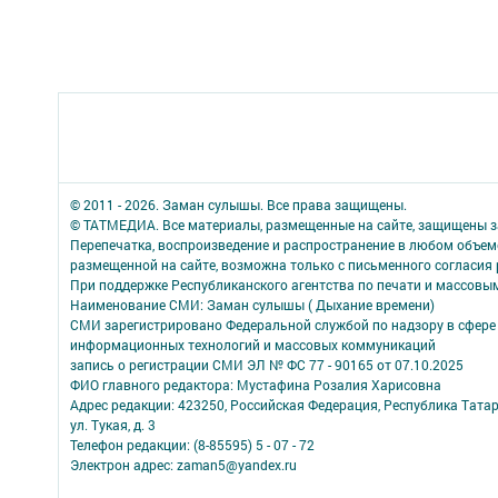
© 2011 - 2026. Заман сулышы. Все права защищены.
© ТАТМЕДИА. Все материалы, размещенные на сайте, защищены з
Перепечатка, воспроизведение и распространение в любом объе
размещенной на сайте, возможна только с письменного согласия
При поддержке Республиканского агентства по печати и массов
Наименование СМИ: Заман сулышы ( Дыхание времени)
СМИ зарегистрировано Федеральной службой по надзору в сфере 
информационных технологий и массовых коммуникаций
запись о регистрации СМИ ЭЛ № ФС 77 - 90165 от 07.10.2025
ФИО главного редактора: Мустафина Розалия Харисовна
Адрес редакции: 423250, Российская Федерация, Республика Татарс
ул. Тукая, д. 3
Телефон редакции: (8-85595) 5 - 07 - 72
Электрон адрес: zaman5@yandex.ru