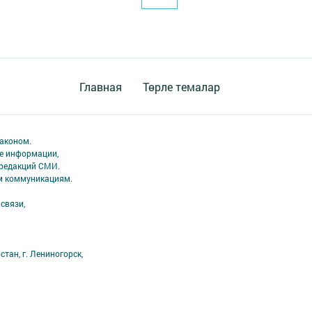
Главная
Төрле темалар
аконом.
ме информации,
 редакций СМИ.
ым коммуникациям.
связи,
тан, г. Лениногорск,