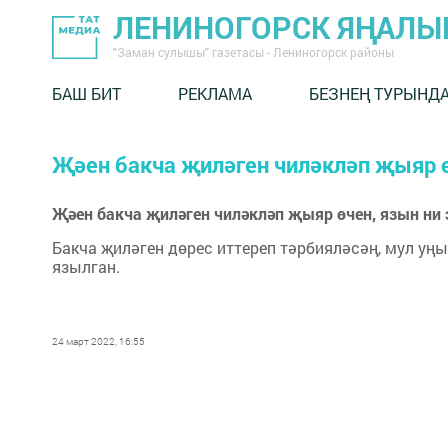
ЛЕНИНОГОРСК ЯҢАЛ
"Заман сулышы" газетасы - Лениногорск районы
БАШ БИТ
РЕКЛАМА
БЕЗНЕҢ ТУРЫНД
Җәен бакча җиләген чиләкләп җыяр ө
Җәен бакча җиләген чиләкләп җыяр өчен, язын ни 
Бакча җиләген дөрес иттереп тәрбияләсәң, мул уң
язылган.
24 март 2022, 16:55