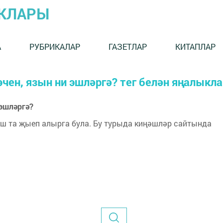
ЫКЛАРЫ
А
РУБРИКАЛАР
ГАЗЕТЛАР
КИТАПЛАР
чен, язын ни эшләргә? тег белән яңалыкла
эшләргә?
ыш та җыеп алырга була. Бу турыда киңәшләр сайтында