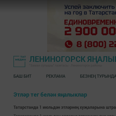
ЛЕНИНОГОРСК ЯҢАЛ
"Заман сулышы" газетасы - Лениногорск районы
БАШ БИТ
РЕКЛАМА
БЕЗНЕҢ ТУРЫНД
Этләр тег белән яңалыклар
Татарстанда 1 июльдән этләрнең хуҗаларына штр
Татарстанда 1 июльдән этләрне теркәүнең яңа кагы