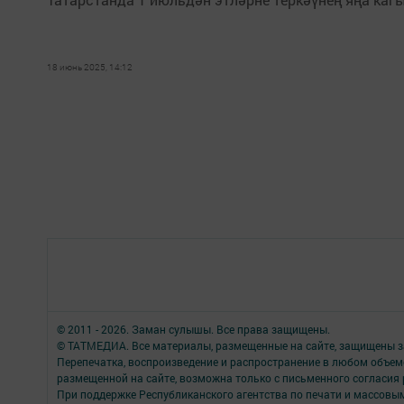
18 июнь 2025, 14:12
© 2011 - 2026. Заман сулышы. Все права защищены.
© ТАТМЕДИА. Все материалы, размещенные на сайте, защищены з
Перепечатка, воспроизведение и распространение в любом объе
размещенной на сайте, возможна только с письменного согласия
При поддержке Республиканского агентства по печати и массов