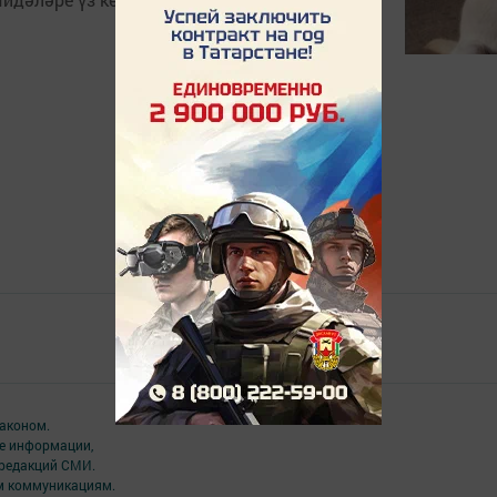
Главная
Төрле темалар
аконом.
ме информации,
 редакций СМИ.
ым коммуникациям.