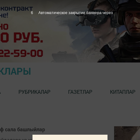
6
Автоматическое закрытие баннера через
ЫКЛАРЫ
А
РУБРИКАЛАР
ГАЗЕТЛАР
КИТАПЛАР
аф сала башлыйлар
йдәләре үз көченә керә.