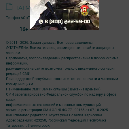
Телефон АО «ТАТМЕДИА»:
(843) 222 09 84
16+
© 2011 - 2026. Заман сулышы. Все права защищены.
© ТАТМЕДИА. Все материалы, размещенные на сайте, защищены
законом.
Перепечатка, воспроизведение и распространение в любом объеме
информации,
размещенной на сайте, возможна только с письменного согласия
редакций СМИ.
При поддержке Республиканского агентства по печати и массовым
коммуникациям.
Наименование СМИ: Заман сулышы ( Дыхание времени)
СМИ зарегистрировано Федеральной службой по надзору в сфере
связи,
информационных технологий и массовых коммуникаций
запись о регистрации СМИ ЭЛ № ФС 77 - 90165 от 07.10.2025
ФИО главного редактора: Мустафина Розалия Харисовна
Адрес редакции: 423250, Российская Федерация, Республика
Татарстан, г. Лениногорск,