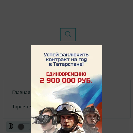
Главная
Төрле темалар