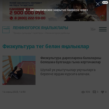
6
Автоматическое закрытие баннера через
ЛЕНИНОГОРСК ЯҢАЛЫКЛАРЫ
16+
"Заман сулышы" газетасы - Лениногорск районы
Физкультура тег белән яңалыклар
Физкультура дәресләренә балаларны
белешмә булганда гына кертәчәкләр
Шулай ук укытучылар укучыларга
беренче ярдәм күрсәтә алачак.
14 июнь 2023, 14:50
539
0
0