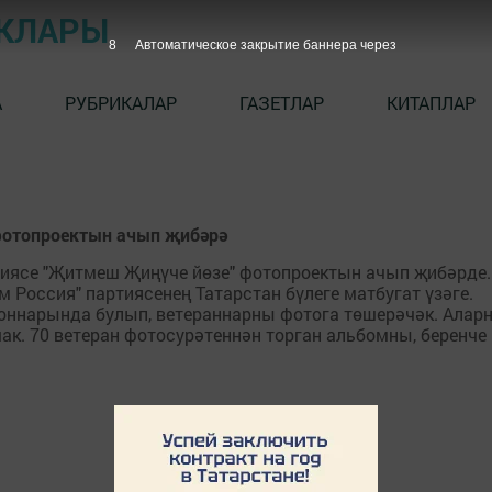
ЫКЛАРЫ
7
Автоматическое закрытие баннера через
А
РУБРИКАЛАР
ГАЗЕТЛАР
КИТАПЛАР
 фотопроектын ачып җибәрә
тиясе "Җитмеш Җиңүче йөзе" фотопроектын ачып җибәрде.
м Россия" партиясенең Татарстан бүлеге матбугат үзәге.
оннарында булып, ветераннарны фотога төшерәчәк. Алар
к. 70 ветеран фотосурәтеннән торган альбомны, беренче