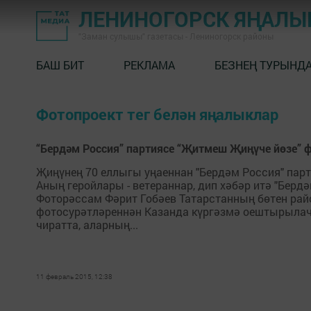
ЛЕНИНОГОРСК ЯҢАЛ
"Заман сулышы" газетасы - Лениногорск районы
БАШ БИТ
РЕКЛАМА
БЕЗНЕҢ ТУРЫНД
Фотопроект тег белән яңалыклар
“Бердәм Россия” партиясе “Җитмеш Җиңүче йөзе”
Җиңүнең 70 еллыгы уңаеннан "Бердәм Россия" пар
Аның геройлары - ветераннар, дип хәбәр итә "Бердә
Фоторәссам Фәрит Гобәев Татарстанның бөтен рай
фотосурәтләреннән Казанда күргәзмә оештырылача
чиратта, аларның...
11 февраль 2015, 12:38