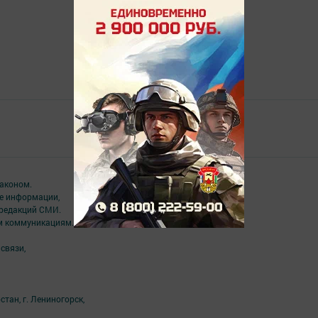
Главная
Төрле темалар
аконом.
ме информации,
 редакций СМИ.
ым коммуникациям.
связи,
тан, г. Лениногорск,