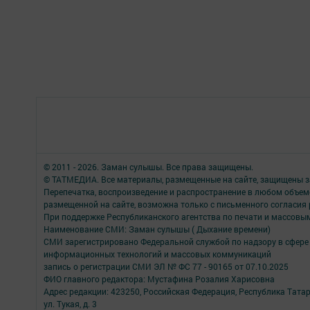
© 2011 - 2026. Заман сулышы. Все права защищены.
© ТАТМЕДИА. Все материалы, размещенные на сайте, защищены з
Перепечатка, воспроизведение и распространение в любом объе
размещенной на сайте, возможна только с письменного согласия
При поддержке Республиканского агентства по печати и массов
Наименование СМИ: Заман сулышы ( Дыхание времени)
СМИ зарегистрировано Федеральной службой по надзору в сфере 
информационных технологий и массовых коммуникаций
запись о регистрации СМИ ЭЛ № ФС 77 - 90165 от 07.10.2025
ФИО главного редактора: Мустафина Розалия Харисовна
Адрес редакции: 423250, Российская Федерация, Республика Татарс
ул. Тукая, д. 3