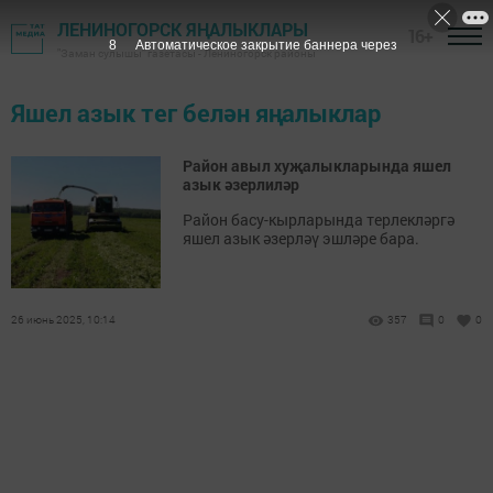
ЛЕНИНОГОРСК ЯҢАЛЫКЛАРЫ
16+
8
Автоматическое закрытие баннера через
"Заман сулышы" газетасы - Лениногорск районы
Яшел азык тег белән яңалыклар
Район авыл хуҗалыкларында яшел
азык әзерлиләр
Район басу-кырларында терлекләргә
яшел азык әзерләү эшләре бара.
26 июнь 2025, 10:14
357
0
0