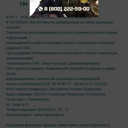
16+
© 2011 - 2026. Заман сулышы. Все права защищены.
© ТАТМЕДИА. Все материалы, размещенные на сайте, защищены
законом.
Перепечатка, воспроизведение и распространение в любом объеме
информации,
размещенной на сайте, возможна только с письменного согласия
редакций СМИ.
При поддержке Республиканского агентства по печати и массовым
коммуникациям.
Наименование СМИ: Заман сулышы ( Дыхание времени)
СМИ зарегистрировано Федеральной службой по надзору в сфере
связи,
информационных технологий и массовых коммуникаций
запись о регистрации СМИ ЭЛ № ФС 77 - 90165 от 07.10.2025
ФИО главного редактора: Мустафина Розалия Харисовна
Адрес редакции: 423250, Российская Федерация, Республика
Татарстан, г. Лениногорск,
ул. Тукая, д. 3
Телефон редакции: (8-85595) 5 - 07 - 72
Электрон адрес: zaman5@yandex.ru
Коррупция фактлары турында хәбәр итегез: zaman5@yandex.ru