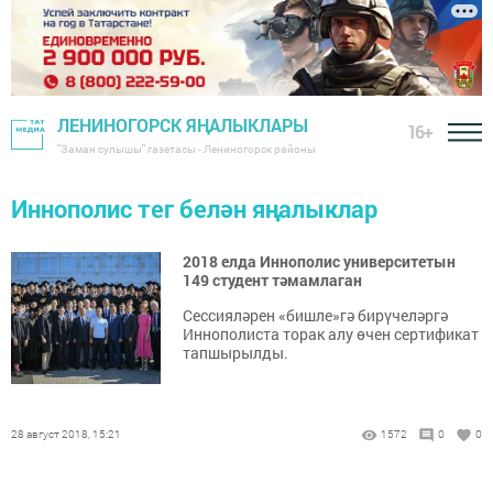
ЛЕНИНОГОРСК ЯҢАЛЫКЛАРЫ
16+
"Заман сулышы" газетасы - Лениногорск районы
Иннополис тег белән яңалыклар
2018 елда Иннополис университетын
149 студент тәмамлаган
Сессияләрен «бишле»гә бирүчеләргә
Иннополиста торак алу өчен сертификат
тапшырылды.
28 август 2018, 15:21
1572
0
0