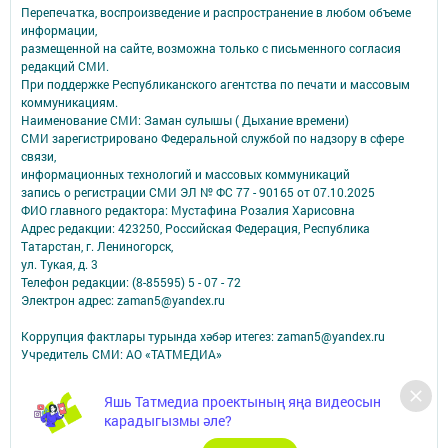
Перепечатка, воспроизведение и распространение в любом объеме
информации,
размещенной на сайте, возможна только с письменного согласия
редакций СМИ.
При поддержке Республиканского агентства по печати и массовым
коммуникациям.
Наименование СМИ: Заман сулышы ( Дыхание времени)
СМИ зарегистрировано Федеральной службой по надзору в сфере
связи,
информационных технологий и массовых коммуникаций
запись о регистрации СМИ ЭЛ № ФС 77 - 90165 от 07.10.2025
ФИО главного редактора: Мустафина Розалия Харисовна
Адрес редакции: 423250, Российская Федерация, Республика
Татарстан, г. Лениногорск,
ул. Тукая, д. 3
Телефон редакции: (8-85595) 5 - 07 - 72
Электрон адрес: zaman5@yandex.ru
Коррупция фактлары турында хәбәр итегез: zaman5@yandex.ru
Учредитель СМИ: АО «ТАТМЕДИА»
Антикоррупционная политика
Яшь Татмедиа проектының яңа видеосын
АО «ТАТМЕДИА» использует «cookie»
для персонализации сервисов и
карадыгызмы әле?
удобства пользователей сайтом.
Использование «cookie» можно отменить в настройках браузера.