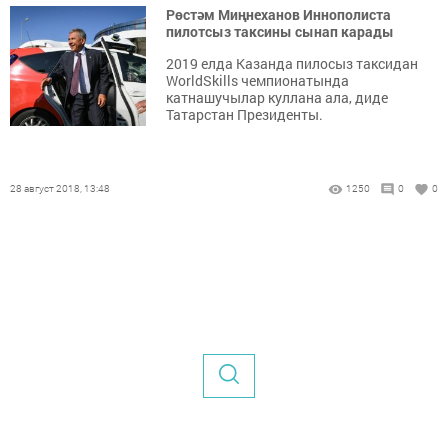
Рөстәм Миңнеханов Иннополиста
пилотсыз таксины сынап карады
2019 елда Казанда пилосыз таксидан
WorldSkills чемпионатында
катнашучылар куллана ала, диде
Татарстан Президенты.
28 август 2018, 13:48
1250
0
0