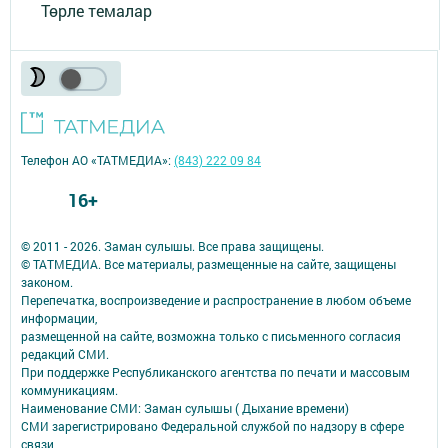
Төрле темалар
Телефон АО «ТАТМЕДИА»:
(843) 222 09 84
16+
© 2011 - 2026. Заман сулышы. Все права защищены.
© ТАТМЕДИА. Все материалы, размещенные на сайте, защищены
законом.
Перепечатка, воспроизведение и распространение в любом объеме
информации,
размещенной на сайте, возможна только с письменного согласия
редакций СМИ.
При поддержке Республиканского агентства по печати и массовым
коммуникациям.
Наименование СМИ: Заман сулышы ( Дыхание времени)
СМИ зарегистрировано Федеральной службой по надзору в сфере
связи,