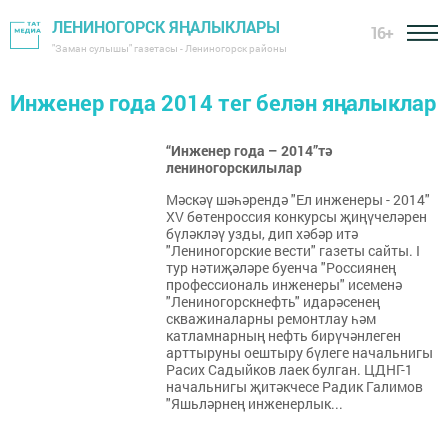
ЛЕНИНОГОРСК ЯҢАЛЫКЛАРЫ
16+
"Заман сулышы" газетасы - Лениногорск районы
Инженер года 2014 тег белән яңалыклар
“Инженер года – 2014”тә
лениногорскилылар
Мәскәү шәһәрендә "Ел инженеры - 2014"
XV бөтенроссия конкурсы җиңүчеләрен
бүләкләү узды, дип хәбәр итә
"Лениногорские вести" газеты сайты. I
тур нәтиҗәләре буенча "Россиянең
профессиональ инженеры" исеменә
"Лениногорскнефть" идарәсенең
скважиналарны ремонтлау һәм
катламнарның нефть бирүчәнлеген
арттыруны оештыру бүлеге начальнигы
Расих Садыйков лаек булган. ЦДНГ-1
начальнигы җитәкчесе Радик Галимов
"Яшьләрнең инженерлык...