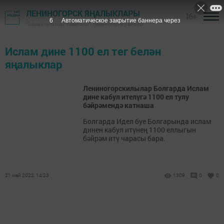
ЛЕНИНОГОРСК ЯҢАЛЫКЛАРЫ
16+
6
Автоматическое закрытие баннера через
"Заман сулышы" газетасы - Лениногорск районы
Ислам дине 1100 ел тег белән
яңалыклар
Лениногорскилылар Болгарда Ислам
дине кабул ителүгә 1100 ел тулу
бәйрәмендә катнаша
Болгарда Идел буе Болгарында ислам
динен кабул итүнең 1100 еллыгын
бәйрәм итү чарасы бара.
21 май 2022, 14:23
1309
0
0