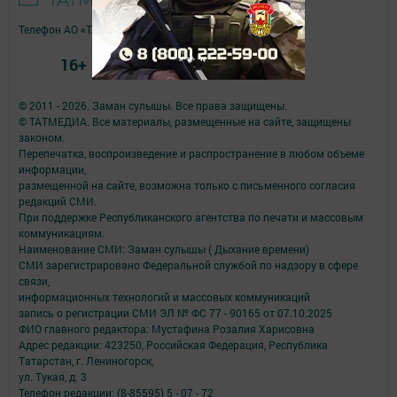
Телефон АО «ТАТМЕДИА»:
(843) 222 09 84
16+
© 2011 - 2026. Заман сулышы. Все права защищены.
© ТАТМЕДИА. Все материалы, размещенные на сайте, защищены
законом.
Перепечатка, воспроизведение и распространение в любом объеме
информации,
размещенной на сайте, возможна только с письменного согласия
редакций СМИ.
При поддержке Республиканского агентства по печати и массовым
коммуникациям.
Наименование СМИ: Заман сулышы ( Дыхание времени)
СМИ зарегистрировано Федеральной службой по надзору в сфере
связи,
информационных технологий и массовых коммуникаций
запись о регистрации СМИ ЭЛ № ФС 77 - 90165 от 07.10.2025
ФИО главного редактора: Мустафина Розалия Харисовна
Адрес редакции: 423250, Российская Федерация, Республика
Татарстан, г. Лениногорск,
ул. Тукая, д. 3
Телефон редакции: (8-85595) 5 - 07 - 72