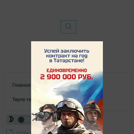
Главная
Төрле темалар