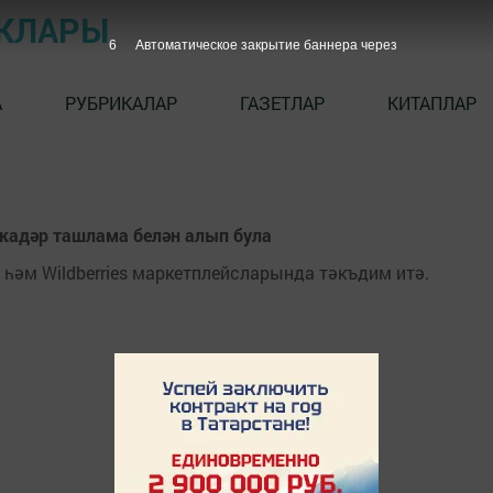
ЫКЛАРЫ
6
Автоматическое закрытие баннера через
А
РУБРИКАЛАР
ГАЗЕТЛАР
КИТАПЛАР
кадәр ташлама белән алып була
 һәм Wildberries маркетплейсларында тәкъдим итә.