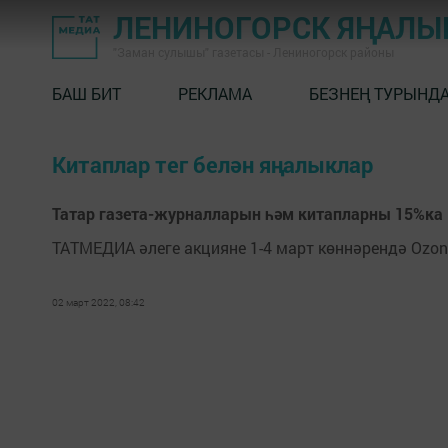
ЛЕНИНОГОРСК ЯҢАЛ
"Заман сулышы" газетасы - Лениногорск районы
БАШ БИТ
РЕКЛАМА
БЕЗНЕҢ ТУРЫНД
Китаплар тег белән яңалыклар
Татар газета-журналларын һәм китапларны 15%ка 
ТАТМЕДИА әлеге акцияне 1-4 март көннәрендә Ozon
02 март 2022, 08:42