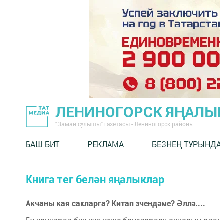
ЛЕНИНОГОРСК ЯҢАЛ
"Заман сулышы" газетасы - Лениногорск районы
БАШ БИТ
РЕКЛАМА
БЕЗНЕҢ ТУРЫНД
Книга тег белән яңалыклар
Акчаны кая сакларга? Китап эчендәме? Әллә....
Бу көннәрдә бик күп кеше банклардан акчасын алд