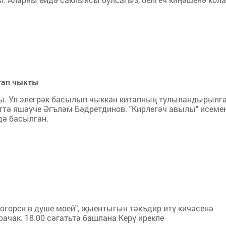
тап чыкты
ы. Ул элегрәк басылып чыккан китапның тулыландырылг
әттә яшәүче Әгъләм Бәдретдинов. "Кирлегәч авылы" исеме
дә басылган.
огорск в душе моей", җыентыгын тәкъдир итү кичәсенә
ачак. 18.00 сәгатьтә башлана Керү ирекле