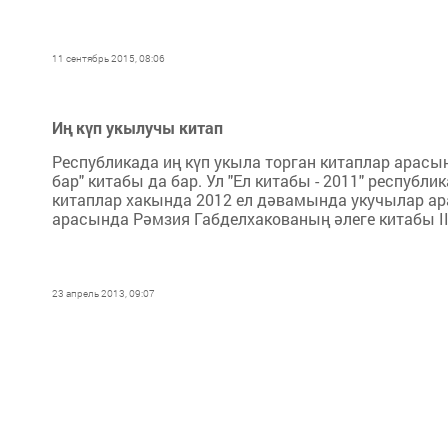
11 сентябрь 2015, 08:06
Иң күп укылучы китап
Республикада иң күп укыла торган китаплар арас
бар" китабы да бар. Ул "Ел китабы - 2011" респуб
китаплар хакында 2012 ел дәвамында укучылар ар
арасында Рәмзия Габделхакованың әлеге китабы II
23 апрель 2013, 09:07