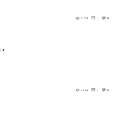
1990
0
0
ояш
2324
0
0