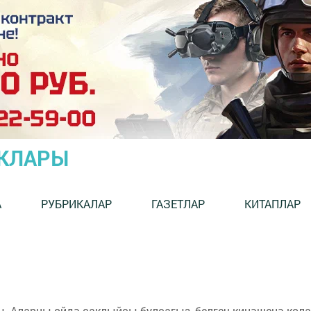
ЫКЛАРЫ
А
РУБРИКАЛАР
ГАЗЕТЛАР
КИТАПЛАР
ы. Аларны өйдә саклыйсы булсагыз, белгеч киңәшенә кола