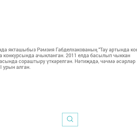
ында якташыбыз Рәмзия Габделхакованың "Тау артында к
лика конкурсында ачыкланган. 2011 елда басылып чыккан
асында сораштыру үткәрелгән. Нәтиҗәдә, чәчмә әсәрләр
I урын алган.