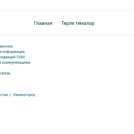
Главная
Төрле темалар
аконом.
ме информации,
 редакций СМИ.
ым коммуникациям.
связи,
тан, г. Лениногорск,