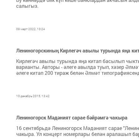
салыгыз.
09 март 2022, 13:24
Лениногорскиның Кирлегәч авылы турында яңа ки
Кирлегәч авылы турында яңа китап басылып чыкт
варианты. Авторы - әлеге авылда туып, хәзер Әлм
әлеге китап 200 тираж белән Әлмәт типографиясен
10 декабрь 2015, 13:42
Лениногорск Мәдәният сарае бәйрәмгә чакыра
16 сентябрьдә Лениногорск Мәдәният сарае "Ленин
чакыра. Ул концерт номерлары белән аралашып бар