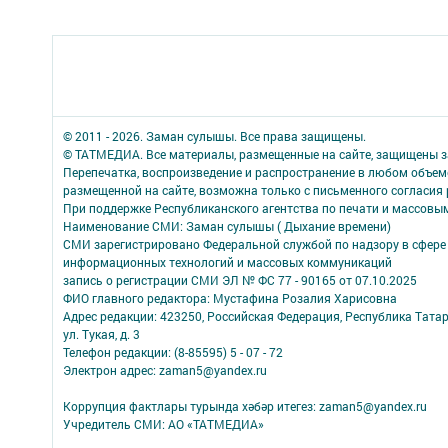
© 2011 - 2026. Заман сулышы. Все права защищены.
© ТАТМЕДИА. Все материалы, размещенные на сайте, защищены з
Перепечатка, воспроизведение и распространение в любом объе
размещенной на сайте, возможна только с письменного согласия
При поддержке Республиканского агентства по печати и массов
Наименование СМИ: Заман сулышы ( Дыхание времени)
СМИ зарегистрировано Федеральной службой по надзору в сфере 
информационных технологий и массовых коммуникаций
запись о регистрации СМИ ЭЛ № ФС 77 - 90165 от 07.10.2025
ФИО главного редактора: Мустафина Розалия Харисовна
Адрес редакции: 423250, Российская Федерация, Республика Татарс
ул. Тукая, д. 3
Телефон редакции: (8-85595) 5 - 07 - 72
Электрон адрес: zaman5@yandex.ru
Коррупция фактлары турында хәбәр итегез: zaman5@yandex.ru
Учредитель СМИ: АО «ТАТМЕДИА»