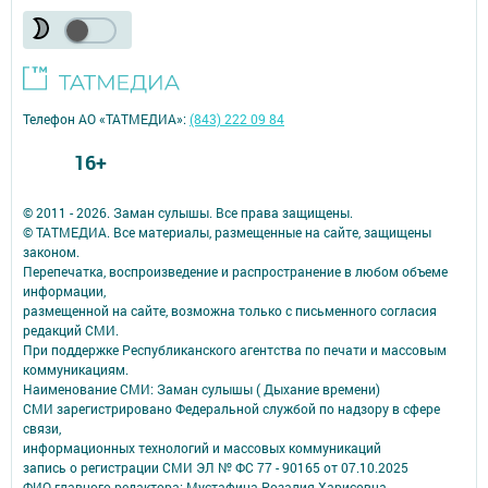
Телефон АО «ТАТМЕДИА»:
(843) 222 09 84
16+
© 2011 - 2026. Заман сулышы. Все права защищены.
© ТАТМЕДИА. Все материалы, размещенные на сайте, защищены
законом.
Перепечатка, воспроизведение и распространение в любом объеме
информации,
размещенной на сайте, возможна только с письменного согласия
редакций СМИ.
При поддержке Республиканского агентства по печати и массовым
коммуникациям.
Наименование СМИ: Заман сулышы ( Дыхание времени)
СМИ зарегистрировано Федеральной службой по надзору в сфере
связи,
информационных технологий и массовых коммуникаций
запись о регистрации СМИ ЭЛ № ФС 77 - 90165 от 07.10.2025
ФИО главного редактора: Мустафина Розалия Харисовна