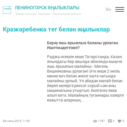
ЛЕНИНОГОРСК ЯҢАЛЫКЛАРЫ
16+
"Заман сулышы" газетасы - Лениногорск районы
Кражаребенка тег белән яңалыклар
Берәү яшь ярымлык баланы урлаган.
Ишетмәдегезме?
Раджа исемле кеше Татарстанда, Казан
янындагы бер авылда әбисендә яшәүче
яшь ярымлык малайны - Мигель
Вишняковны урлаган! Әти кеше 2 июль
көнне кич белән әнисе эштә чагында
малайны урлый. Ул әбидән малай белән
йөреп килергә рөхсәт сорый һәм аны
машинасына утыртып, билгесез якка
алып китә. Малайның туганнары хәзерге
вакытта аларның...
09 июль 2015, 11:00
1787
0
0