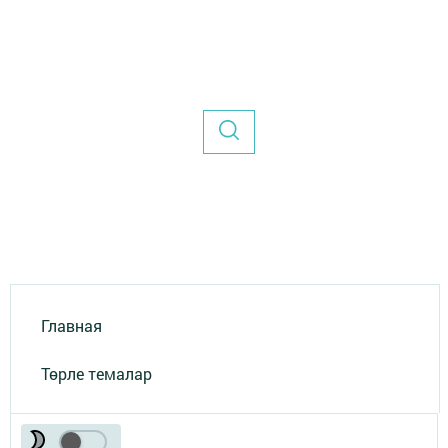
Главная
Төрле темалар