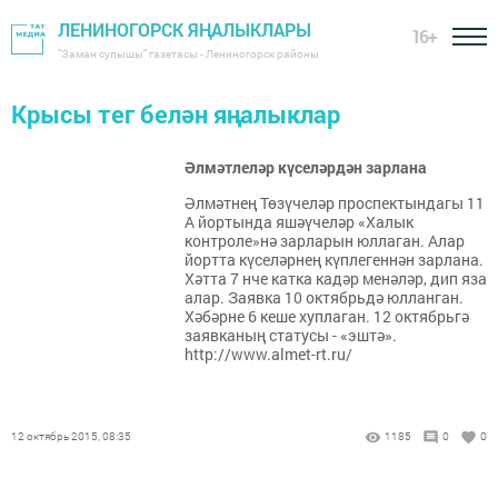
ЛЕНИНОГОРСК ЯҢАЛЫКЛАРЫ
16+
"Заман сулышы" газетасы - Лениногорск районы
Крысы тег белән яңалыклар
Әлмәтлеләр күселәрдән зарлана
Әлмәтнең Төзүчеләр проспектындагы 11
А йортында яшәүчеләр «Халык
контроле»нә зарларын юллаган. Алар
йортта күселәрнең күплегеннән зарлана.
Хәтта 7 нче катка кадәр менәләр, дип яза
алар. Заявка 10 октябрьдә юлланган.
Хәбәрне 6 кеше хуплаган. 12 октябрьгә
заявканың статусы - «эштә».
http://www.almet-rt.ru/
12 октябрь 2015, 08:35
1185
0
0