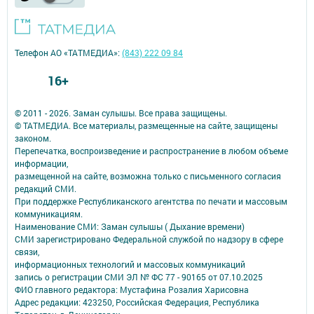
Телефон АО «ТАТМЕДИА»:
(843) 222 09 84
16+
© 2011 - 2026. Заман сулышы. Все права защищены.
© ТАТМЕДИА. Все материалы, размещенные на сайте, защищены
законом.
Перепечатка, воспроизведение и распространение в любом объеме
информации,
размещенной на сайте, возможна только с письменного согласия
редакций СМИ.
При поддержке Республиканского агентства по печати и массовым
коммуникациям.
Наименование СМИ: Заман сулышы ( Дыхание времени)
СМИ зарегистрировано Федеральной службой по надзору в сфере
связи,
информационных технологий и массовых коммуникаций
запись о регистрации СМИ ЭЛ № ФС 77 - 90165 от 07.10.2025
ФИО главного редактора: Мустафина Розалия Харисовна
Адрес редакции: 423250, Российская Федерация, Республика