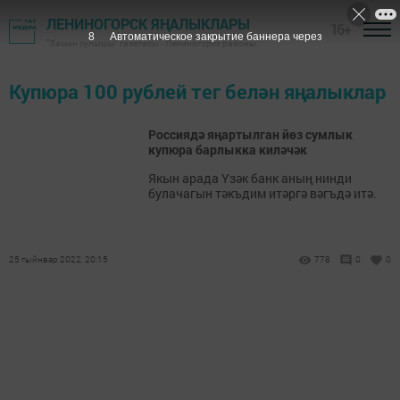
ЛЕНИНОГОРСК ЯҢАЛЫКЛАРЫ
16+
8
Автоматическое закрытие баннера через
"Заман сулышы" газетасы - Лениногорск районы
Купюра 100 рублей тег белән яңалыклар
Россиядә яңартылган йөз сумлык
купюра барлыкка киләчәк
Якын арада Үзәк банк аның нинди
булачагын тәкъдим итәргә вәгъдә итә.
25 гыйнвар 2022, 20:15
778
0
0