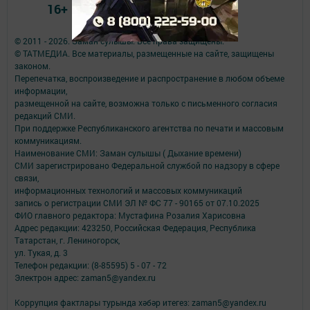
16+
© 2011 - 2026. Заман сулышы. Все права защищены.
© ТАТМЕДИА. Все материалы, размещенные на сайте, защищены
законом.
Перепечатка, воспроизведение и распространение в любом объеме
информации,
размещенной на сайте, возможна только с письменного согласия
редакций СМИ.
При поддержке Республиканского агентства по печати и массовым
коммуникациям.
Наименование СМИ: Заман сулышы ( Дыхание времени)
СМИ зарегистрировано Федеральной службой по надзору в сфере
связи,
информационных технологий и массовых коммуникаций
запись о регистрации СМИ ЭЛ № ФС 77 - 90165 от 07.10.2025
ФИО главного редактора: Мустафина Розалия Харисовна
Адрес редакции: 423250, Российская Федерация, Республика
Татарстан, г. Лениногорск,
ул. Тукая, д. 3
Телефон редакции: (8-85595) 5 - 07 - 72
Электрон адрес: zaman5@yandex.ru
Коррупция фактлары турында хәбәр итегез: zaman5@yandex.ru