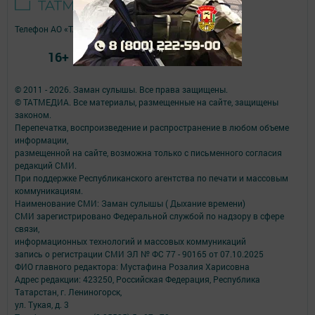
Телефон АО «ТАТМЕДИА»:
(843) 222 09 84
16+
© 2011 - 2026. Заман сулышы. Все права защищены.
© ТАТМЕДИА. Все материалы, размещенные на сайте, защищены
законом.
Перепечатка, воспроизведение и распространение в любом объеме
информации,
размещенной на сайте, возможна только с письменного согласия
редакций СМИ.
При поддержке Республиканского агентства по печати и массовым
коммуникациям.
Наименование СМИ: Заман сулышы ( Дыхание времени)
СМИ зарегистрировано Федеральной службой по надзору в сфере
связи,
информационных технологий и массовых коммуникаций
запись о регистрации СМИ ЭЛ № ФС 77 - 90165 от 07.10.2025
ФИО главного редактора: Мустафина Розалия Харисовна
Адрес редакции: 423250, Российская Федерация, Республика
Татарстан, г. Лениногорск,
ул. Тукая, д. 3