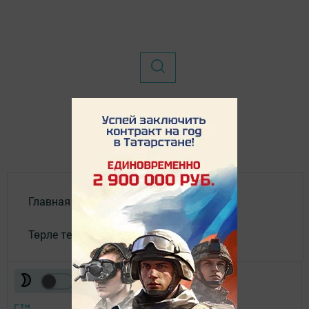
Главная
Төрле темалар