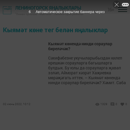
ЛЕНИНОГОРСК ЯҢАЛЫКЛАРЫ
16+
6
Автоматическое закрытие баннера через
"Заман сулышы" газетасы - Лениногорск районы
Кыямәт көне тег белән яңалыклар
Кыямәт көнендә нинди сораулар
биреләчәк?
Сәхифәбезне укучыларыбыздан килеп
ирешкән сорауларга багышларга
булдык. Бу юлы да сорауларга җавап
эзләп, Айморат хәзрәт Хаҗиевка
мөрәҗәгать иттек. – Кыямәт көнендә
нинди сораулар биреләчәк? Хәмит. Саба
02 июнь 2022, 10:12
1329
0
0