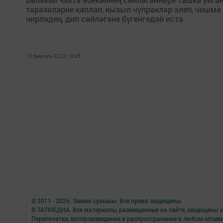
тәрәзәләрне каплап, кызыл чүпрәкләр элеп, чишм
чирләдең, дип сөйләгәне бүгенгедәй истә.
10 февраль 2022, 18:05
© 2011 - 2026. Заман сулышы. Все права защищены.
© ТАТМЕДИА. Все материалы, размещенные на сайте, защищены з
Перепечатка, воспроизведение и распространение в любом объе