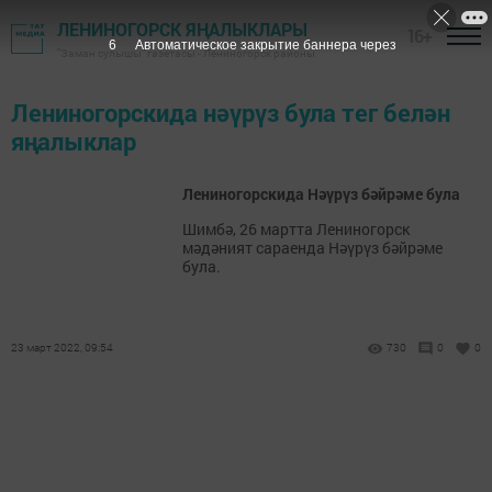
ЛЕНИНОГОРСК ЯҢАЛЫКЛАРЫ
16+
6
Автоматическое закрытие баннера через
"Заман сулышы" газетасы - Лениногорск районы
Лениногорскида нәүрүз була тег белән
яңалыклар
Лениногорскида Нәүрүз бәйрәме була
Шимбә, 26 мартта Лениногорск
мәдәният сараенда Нәүрүз бәйрәме
була.
23 март 2022, 09:54
730
0
0