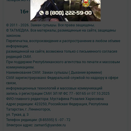
16+
© 2011 - 2026. Заман сулышы. Все права защищены.
© ТАТМЕДИА. Все материалы, размещенные на сайте, защищены
законом.
Перепечатка, воспроизведение и распространение в любом объеме
информации,
размещенной на сайте, возможна только с письменного согласия
редакций СМИ.
При поддержке Республиканского агентства по печати и массовым
коммуникациям.
Наименование СМИ: Заман сулышы ( Дыхание времени)
СМИ зарегистрировано Федеральной службой по надзору в сфере
связи,
информационных технологий и массовых коммуникаций
запись о регистрации СМИ ЭЛ № ФС 77 - 90165 от 07.10.2025
ФИО главного редактора: Мустафина Розалия Харисовна
Адрес редакции: 423250, Российская Федерация, Республика
Татарстан, г. Лениногорск,
ул. Тукая, д. 3
Телефон редакции: (8-85595) 5 - 07 - 72
Электрон адрес: zaman5@yandex.ru