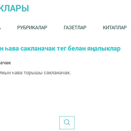
ЫКЛАРЫ
А
РУБРИКАЛАР
ГАЗЕТЛАР
КИТАПЛАР
н һава сакланачак тег белән яңалыклар
начак
алкын һава торышы сакланачак.