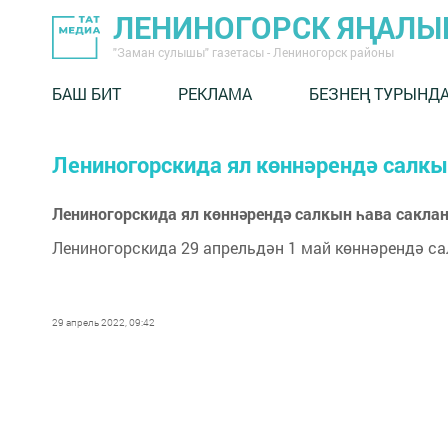
ЛЕНИНОГОРСК ЯҢАЛ
"Заман сулышы" газетасы - Лениногорск районы
БАШ БИТ
РЕКЛАМА
БЕЗНЕҢ ТУРЫНД
Лениногорскида ял көннәрендә салкы
Лениногорскида ял көннәрендә салкын һава сакла
Лениногорскида 29 апрельдән 1 май көннәрендә с
29 апрель 2022, 09:42