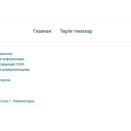
Главная
Төрле темалар
аконом.
ме информации,
 редакций СМИ.
ым коммуникациям.
связи,
тан, г. Лениногорск,