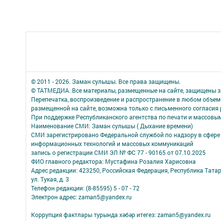
© 2011 - 2026. Заман сулышы. Все права защищены.
© ТАТМЕДИА. Все материалы, размещенные на сайте, защищены з
Перепечатка, воспроизведение и распространение в любом объе
размещенной на сайте, возможна только с письменного согласия
При поддержке Республиканского агентства по печати и массов
Наименование СМИ: Заман сулышы ( Дыхание времени)
СМИ зарегистрировано Федеральной службой по надзору в сфере 
информационных технологий и массовых коммуникаций
запись о регистрации СМИ ЭЛ № ФС 77 - 90165 от 07.10.2025
ФИО главного редактора: Мустафина Розалия Харисовна
Адрес редакции: 423250, Российская Федерация, Республика Татарс
ул. Тукая, д. 3
Телефон редакции: (8-85595) 5 - 07 - 72
Электрон адрес: zaman5@yandex.ru
Коррупция фактлары турында хәбәр итегез: zaman5@yandex.ru