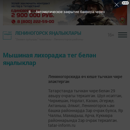
6
Автоматическое закрытие баннера через
ЛЕНИНОГОРСК ЯҢАЛЫКЛАРЫ
16+
"Заман сулышы" газетасы - Лениногорск районы
Мышиная лихорадка тег белән
яңалыклар
Лениногорскида өч кеше тычкан чире
эләктергән
Татарстанда тычкан чире белән 29
авыру очрагы теркәлгән. Шул исәптән,
Чирмешән, Норлат, Казан, Әгерҗе,
Актаныш, Әлмәт, Лениногорск һәм
башка районнарда 3әр очрак булса, Яр
Чаллы, Мамадыш, Арча, Кукмара
районнарында 2әр очрак теркәлгән.
tatar-inform.ru