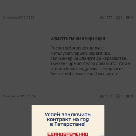
24 ноябрь 2015, 12:32
1557
0
0
Әлмәттә тычкан чире йөри
Роспотребнадзор идарәсе
мәгълүматларына караганда,
салкыннар башлануга да карамастан,
тычкан чире ияртүләр дәвам итә. Узган
атнада бөер синдромлы геморрагик
бизгәкне 4 әлмәтле дә йоктырган.
27 октябрь 2015, 13:24
1251
0
0