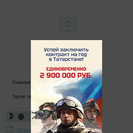
Главная
Төрле темалар