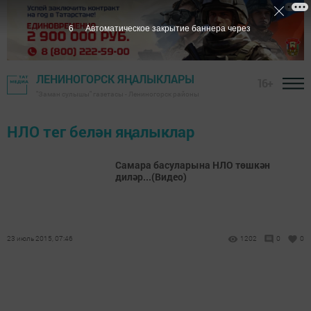
6
Автоматическое закрытие баннера через
ЛЕНИНОГОРСК ЯҢАЛЫКЛАРЫ
16+
"Заман сулышы" газетасы - Лениногорск районы
НЛО тег белән яңалыклар
Самара басуларына НЛО төшкән
диләр...(Видео)
23 июль 2015, 07:46
1202
0
0