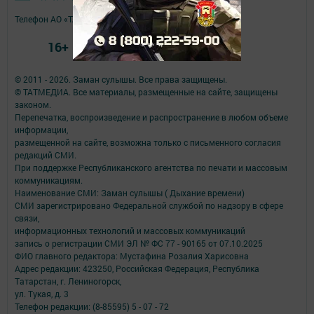
Телефон АО «ТАТМЕДИА»:
(843) 222 09 84
16+
© 2011 - 2026. Заман сулышы. Все права защищены.
© ТАТМЕДИА. Все материалы, размещенные на сайте, защищены
законом.
Перепечатка, воспроизведение и распространение в любом объеме
информации,
размещенной на сайте, возможна только с письменного согласия
редакций СМИ.
При поддержке Республиканского агентства по печати и массовым
коммуникациям.
Наименование СМИ: Заман сулышы ( Дыхание времени)
СМИ зарегистрировано Федеральной службой по надзору в сфере
связи,
информационных технологий и массовых коммуникаций
запись о регистрации СМИ ЭЛ № ФС 77 - 90165 от 07.10.2025
ФИО главного редактора: Мустафина Розалия Харисовна
Адрес редакции: 423250, Российская Федерация, Республика
Татарстан, г. Лениногорск,
ул. Тукая, д. 3
Телефон редакции: (8-85595) 5 - 07 - 72