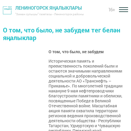
ЛЕНИНОГОРСК ЯҢАЛЫКЛАРЫ
16+
"Заман сулышы" газетасы - Лениногорск районы
О том, что было, не забудем тег белән
яңалыклар
О том, что было, не забудем
Историческая память и
преемственность поколений были и
остаются значимыми направлениями
социальной и добровольческой
деятельности АО «Транснефть –
Прикамье». По многолетней традиции
накануне 9 мая нефтепроводчики
благоустроили памятники и обелиски,
посвященные Победе в Великой
Отечественной войне. Масштабная
акция памяти охватила территории
регионов ведения производственной
деятельности общества - Республики
Татарстан, Удмуртскую и Чувашскую
республики, Пермский край,