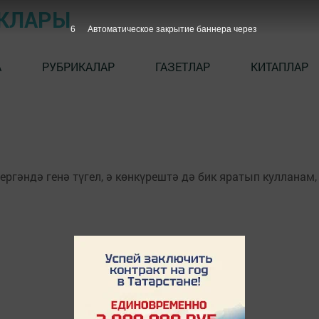
ЫКЛАРЫ
6
Автоматическое закрытие баннера через
А
РУБРИКАЛАР
ГАЗЕТЛАР
КИТАПЛАР
ргәндә генә түгел, ә көнкүрештә дә бик яратып кулланам, 