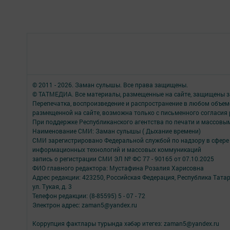
© 2011 - 2026. Заман сулышы. Все права защищены.
© ТАТМЕДИА. Все материалы, размещенные на сайте, защищены з
Перепечатка, воспроизведение и распространение в любом объе
размещенной на сайте, возможна только с письменного согласия
При поддержке Республиканского агентства по печати и массов
Наименование СМИ: Заман сулышы ( Дыхание времени)
СМИ зарегистрировано Федеральной службой по надзору в сфере 
информационных технологий и массовых коммуникаций
запись о регистрации СМИ ЭЛ № ФС 77 - 90165 от 07.10.2025
ФИО главного редактора: Мустафина Розалия Харисовна
Адрес редакции: 423250, Российская Федерация, Республика Татарс
ул. Тукая, д. 3
Телефон редакции: (8-85595) 5 - 07 - 72
Электрон адрес: zaman5@yandex.ru
Коррупция фактлары турында хәбәр итегез: zaman5@yandex.ru