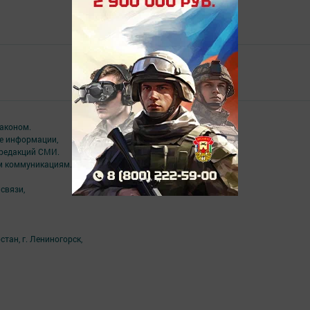
Главная
Төрле темалар
аконом.
ме информации,
 редакций СМИ.
ым коммуникациям.
связи,
тан, г. Лениногорск,