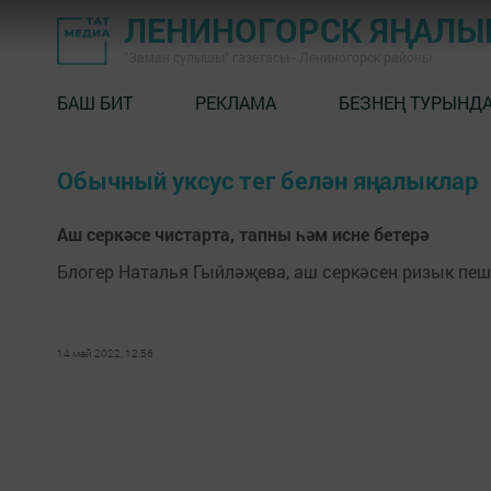
ЛЕНИНОГОРСК ЯҢАЛ
"Заман сулышы" газетасы - Лениногорск районы
БАШ БИТ
РЕКЛАМА
БЕЗНЕҢ ТУРЫНД
Обычный уксус тег белән яңалыклар
Аш серкәсе чистарта, тапны һәм исне бетерә
Блогер Наталья Гыйләҗева, аш серкәсен ризык пеше
14 май 2022, 12:56